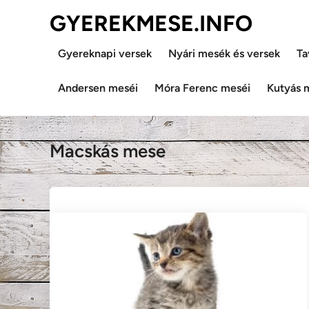
Skip
GYEREKMESE.INFO
to
content
Gyereknapi versek
Nyári mesék és versek
Ta
Andersen meséi
Móra Ferenc meséi
Kutyás 
Macskás mese