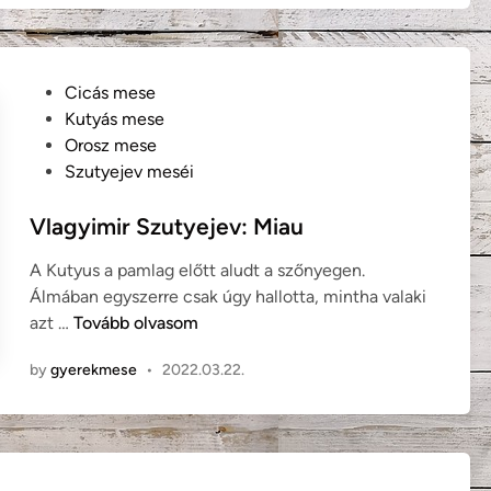
s
k
a
P
Cicás mese
n
o
Kutyás mese
e
s
Orosz mese
v
t
Szutyejev meséi
e
e
(
d
Vlagyimir Szutyejev: Miau
j
i
a
A Kutyus a pamlag előtt aludt a szőnyegen.
n
p
Álmában egyszerre csak úgy hallotta, mintha valaki
á
V
azt …
Tovább olvasom
n
l
n
by
gyerekmese
•
2022.03.22.
a
é
g
p
y
m
i
e
m