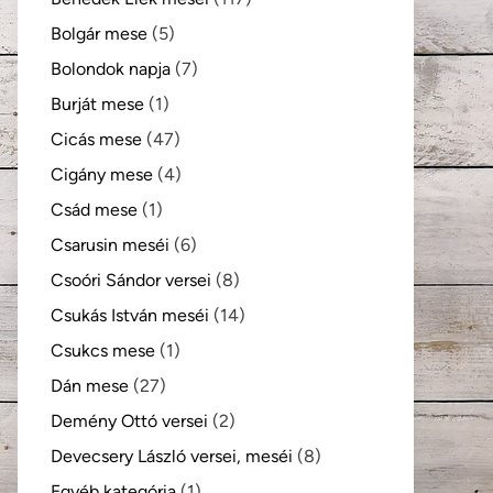
Bolgár mese
(5)
Bolondok napja
(7)
Burját mese
(1)
Cicás mese
(47)
Cigány mese
(4)
Csád mese
(1)
Csarusin meséi
(6)
Csoóri Sándor versei
(8)
Csukás István meséi
(14)
Csukcs mese
(1)
Dán mese
(27)
Demény Ottó versei
(2)
Devecsery László versei, meséi
(8)
Egyéb kategória
(1)