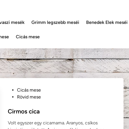
vaszi mesék
Grimm legszebb meséi
Benedek Elek meséi
mese
Cicás mese
P
Cicás mese
o
Rövid mese
s
t
Cirmos cica
e
Volt egyszer egy cicamama. Aranyos, csíkos
d