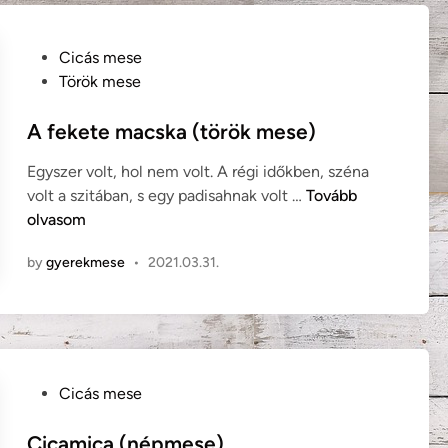
k
a
a
c
,
s
P
Cicás mese
m
k
o
Török mese
i
á
s
n
k
t
A fekete macska (török mese)
t
e
Egyszer volt, hol nem volt. A régi időkben, széna
s
d
A
volt a szitában, s egy padisahnak volt …
Tovább
z
i
f
olvasom
a
n
e
k
by
gyerekmese
•
2021.03.31.
k
á
e
c
t
s
e
(
m
n
a
é
P
Cicás mese
c
m
o
s
e
s
Cicamica (népmese)