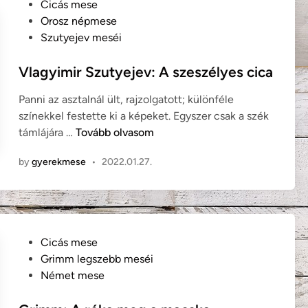
s
P
Cicás mese
i
e
o
Orosz népmese
r
)
s
Szutyejev meséi
S
t
z
e
Vlagyimir Szutyejev: A szeszélyes cica
u
d
t
Panni az asztalnál ült, rajzolgatott; különféle
i
y
színekkel festette ki a képeket. Egyszer csak a szék
n
e
V
támlájára …
Tovább olvasom
j
l
e
by
gyerekmese
•
2022.01.27.
a
v
g
:
y
M
i
i
m
a
P
Cicás mese
i
u
o
Grimm legszebb meséi
r
s
Német mese
S
t
z
e