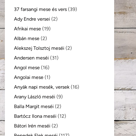
37 farsangi mese és vers
(39)
Ady Endre versei
(2)
Afrikai mese
(19)
Albán mese
(2)
Alekszej Tolsztoj meséi
(2)
Andersen meséi
(31)
Angol mese
(16)
Angolai mese
(1)
Anyák napi mesék, versek
(16)
Arany László meséi
(9)
Balla Margit meséi
(2)
Bartócz Ilona meséi
(12)
Bátori Irén meséi
(2)
Benedek Elek meséi
(117)