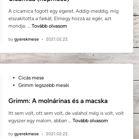
k
t
t
a
A cicamica fogott egy egeret. Addig-meddig, míg
n
e
(
elszakította a farkát. Elmegy hozzá az egér, azt
é
d
t
C
mondja: …
Tovább olvasom
p
i
ö
i
m
n
by
gyerekmese
•
2021.02.22.
r
c
e
ö
a
s
k
m
e
m
i
)
e
c
P
s
Cicás mese
a
o
e
Grimm legszebb meséi
(
s
)
n
t
Grimm: A molnárinas és a macska
é
e
p
Itt sem volt, ott sem volt, de valahol még is volt, volt
d
m
G
egyszer egy malom, abban …
Tovább olvasom
i
e
r
n
s
by
gyerekmese
•
2021.02.22.
i
e