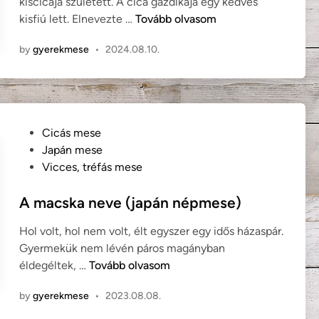
kiscicája született. A cica gazdikája egy kedves
i
C
kisfiú lett. Elnevezte …
Tovább olvasom
n
i
by
gyerekmese
•
2024.08.10.
r
m
o
s
c
P
Cicás mese
i
o
Japán mese
c
s
Vicces, tréfás mese
a
t
e
A macska neve (japán népmese)
d
Hol volt, hol nem volt, élt egyszer egy idős házaspár.
i
Gyermekük nem lévén páros magányban
n
A
éldegéltek, …
Tovább olvasom
m
by
gyerekmese
•
2023.08.08.
a
c