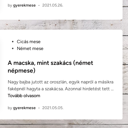
m
c
by
gyerekmese
•
2021.05.26.
s
a
i
ű
c
c
s
s
a
É
k
v
a
a
P
Cicás mese
:
o
Német mese
A
s
k
t
A macska, mint szakács (német
a
e
népmese)
c
d
o
Nagy bajba jutott az oroszlán, egyik napról a másikra
i
r
faképnél hagyta a szakácsa. Azonnal hirdetést tett …
n
A
l
Tovább olvasom
m
a
by
gyerekmese
•
2021.05.05.
a
k
c
i
s
m