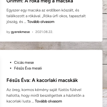
Grimm: A róka meg a macska
u
d
t
Egyszer egy macska az erdőben kószált, és
i
y
találkozott a rókával. „Róka úrfi okos, tapasztalt
n
e
G
jószág, és …
Tovább olvasom
j
r
e
by
gyerekmese
•
2021.08.22.
i
v
m
:
m
A
:
s
A
z
r
P
Cicás mese
e
ó
o
Fésűs Éva meséi
s
k
s
z
a
t
Fésűs Éva: A kacorlaki macskák
é
m
e
l
Az öreg, kormos kémény saját füstös fülével
e
d
y
hallotta, hogy miről beszélgettek a háztetőn a
g
i
e
F
kacorlaki lusta …
Tovább olvasom
a
n
s
é