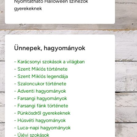
Nyomtatható Halloween színezők
gyerekeknek
Ünnepek, hagyományok
- Karácsonyi szokások a világban
- Szent Miklós története
- Szent Miklós legendája
- Szaloncukor története
- Adventi hagyományok
- Farsangi hagyományok
- Farsangi fánk története
- Pünkösdről gyerekeknek
- Húsvéti hagyományok
- Luca-napi hagyományok
- Újévi szokások