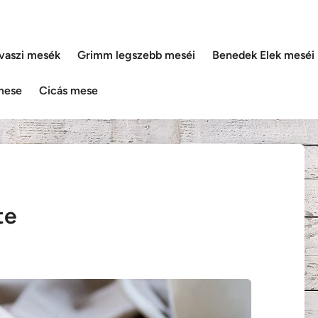
vaszi mesék
Grimm legszebb meséi
Benedek Elek meséi
mese
Cicás mese
te