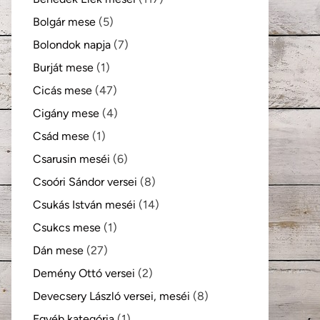
Bolgár mese
(5)
Bolondok napja
(7)
Burját mese
(1)
Cicás mese
(47)
Cigány mese
(4)
Csád mese
(1)
Csarusin meséi
(6)
Csoóri Sándor versei
(8)
Csukás István meséi
(14)
Csukcs mese
(1)
Dán mese
(27)
Demény Ottó versei
(2)
Devecsery László versei, meséi
(8)
Egyéb kategória
(1)