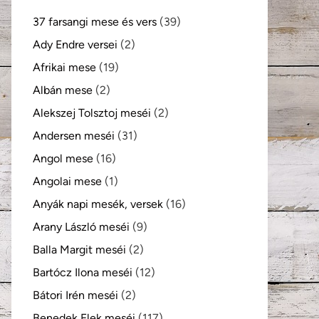
37 farsangi mese és vers
(39)
Ady Endre versei
(2)
Afrikai mese
(19)
Albán mese
(2)
Alekszej Tolsztoj meséi
(2)
Andersen meséi
(31)
Angol mese
(16)
Angolai mese
(1)
Anyák napi mesék, versek
(16)
Arany László meséi
(9)
Balla Margit meséi
(2)
Bartócz Ilona meséi
(12)
Bátori Irén meséi
(2)
Benedek Elek meséi
(117)