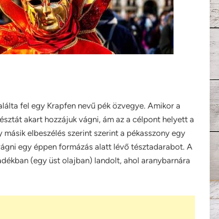
találta fel egy Krapfen nevű pék özvegye. Amikor a
észtát akart hozzájuk vágni, ám az a célpont helyett a
 másik elbeszélés szerint
szerint a pékasszony egy
vágni egy éppen formázás alatt lévő tésztadarabot. A
radékban (egy üst olajban) landolt, ahol aranybarnára