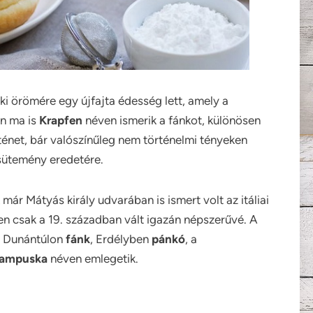
i örömére egy újfajta édesség lett, amely a
en ma is
Krapfen
néven ismerik a fánkot, különösen
énet, bár valószínűleg nem történelmi tényeken
sütemény eredetére.
ár Mátyás király udvarában is ismert volt az itáliai
n csak a 19. században vált igazán népszerűvé. A
a Dunántúlon
fánk
, Erdélyben
pánkó
, a
ampuska
néven emlegetik.