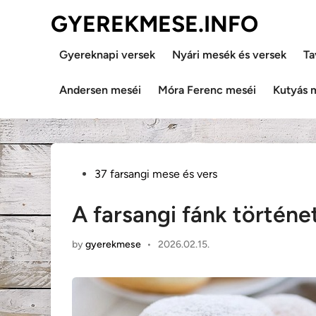
Skip
GYEREKMESE.INFO
to
content
Gyereknapi versek
Nyári mesék és versek
Ta
Andersen meséi
Móra Ferenc meséi
Kutyás 
Posted
37 farsangi mese és vers
in
A farsangi fánk történe
by
gyerekmese
•
2026.02.15.