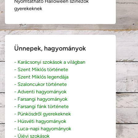
Nyomtatható Halloween színezők
gyerekeknek
Ünnepek, hagyományok
- Karácsonyi szokások a világban
- Szent Miklós története
- Szent Miklós legendája
- Szaloncukor története
- Adventi hagyományok
- Farsangi hagyományok
- Farsangi fánk története
- Pünkösdről gyerekeknek
- Húsvéti hagyományok
- Luca-napi hagyományok
- Újévi szokások