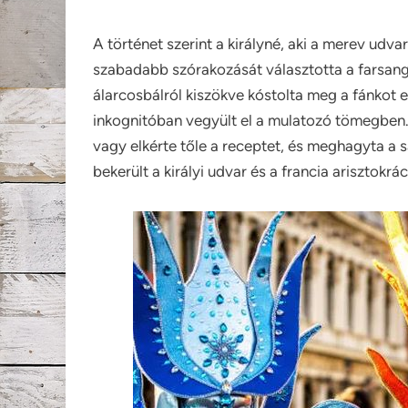
A történet szerint a királyné, aki a merev udvar
szabadabb szórakozását választotta a farsan
álarcosbálról kiszökve kóstolta meg a fánkot 
inkognitóban vegyült el a mulatozó tömegben.
vagy elkérte tőle a receptet, és meghagyta a sa
bekerült a királyi udvar és a francia arisztokrá