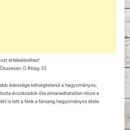
post értékeléséhez!
[Összesen:
0
Átlag:
0
]
mabb édessége kétségtelenül a hagyományos,
 tészta évszázadok óta elmaradhatatlan része a
ért is lett a fánk a farsang hagyományos étele