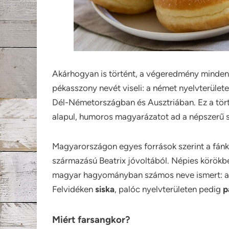
Akárhogyan is történt, a végeredmény mindenk
pékasszony nevét viseli: a német nyelvterület
Dél-Németországban és Ausztriában. Ez a tört
alapul, humoros magyarázatot ad a népszerű 
Magyarországon egyes források szerint a fánk m
származású Beatrix jóvoltából.
Népies körökbe
magyar hagyományban számos neve ismert: 
Felvidéken
siska
, palóc nyelvterületen pedig
p
Miért farsangkor?