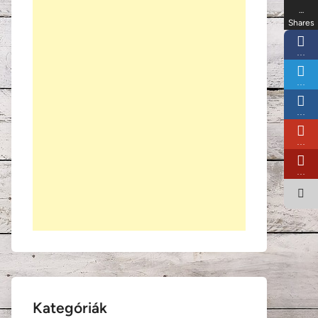
…
Shares
…
…
…
…
…
Kategóriák