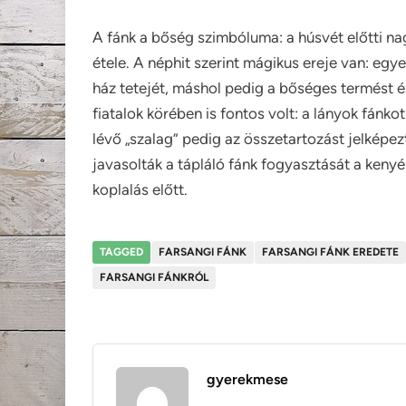
A fánk a bőség szimbóluma: a húsvét előtti n
étele. A néphit szerint mágikus ereje van: egye
ház tetejét, máshol pedig a bőséges termést és
fiatalok körében is fontos volt: a lányok fánk
lévő „szalag” pedig az összetartozást jelképez
javasolták a tápláló fánk fogyasztását a keny
koplalás előtt.
TAGGED
FARSANGI FÁNK
FARSANGI FÁNK EREDETE
FARSANGI FÁNKRÓL
gyerekmese