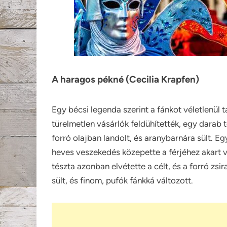
A haragos pékné (Cecilia Krapfen)
Egy bécsi legenda szerint a fánkot véletlenül 
türelmetlen vásárlók feldühítették, egy darab t
forró olajban landolt, és aranybarnára sült.
Egy
heves veszekedés közepette a férjéhez akart 
tészta azonban elvétette a célt, és a forró zsi
sült, és finom, pufók fánkká változott.