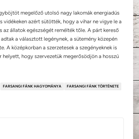
agyböjtöt megelőző utolsó nagy lakomák energiadús
s vidékeken azért sütötték, hogy a vihar ne vigye le a
 az állatok egészségét remélték tőle. A párt kereső
ot adtak a választott legénynek, a sütemény közepén
te.
A középkorban a szerzetesek a szegényeknek is
ér helyett, hogy szervezetük megerősödjön a hosszú
FARSANGI FÁNK HAGYOMÁNYA
FARSANGI FÁNK TÖRTÉNETE