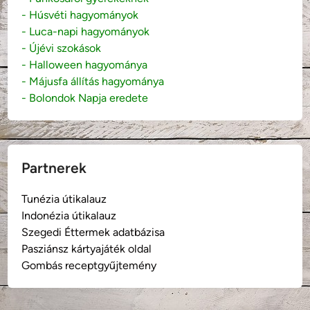
- Húsvéti hagyományok
- Luca-napi hagyományok
- Újévi szokások
- Halloween hagyománya
- Májusfa állítás hagyománya
- Bolondok Napja eredete
Partnerek
Tunézia útikalauz
Indonézia útikalauz
Szegedi Éttermek adatbázisa
Pasziánsz kártyajáték oldal
Gombás receptgyűjtemény