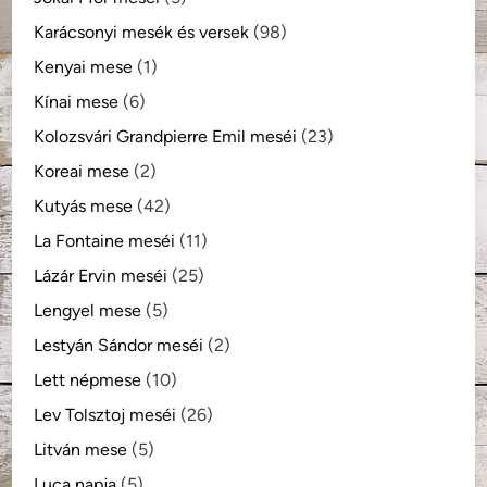
Karácsonyi mesék és versek
(98)
Kenyai mese
(1)
Kínai mese
(6)
Kolozsvári Grandpierre Emil meséi
(23)
Koreai mese
(2)
Kutyás mese
(42)
La Fontaine meséi
(11)
Lázár Ervin meséi
(25)
Lengyel mese
(5)
Lestyán Sándor meséi
(2)
Lett népmese
(10)
Lev Tolsztoj meséi
(26)
Litván mese
(5)
Luca napja
(5)