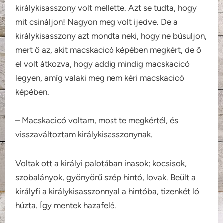
királykisasszony volt mellette. Azt se tudta, hogy
mit csináljon! Nagyon meg volt ijedve. De a
királykisasszony azt mondta neki, hogy ne búsuljon,
mert ő az, akit macskacicó képében megkért, de ő
el volt átkozva, hogy addig mindig macskacicó
legyen, amíg valaki meg nem kéri macskacicó
képében.
– Macskacicó voltam, most te megkértél, és
visszaváltoztam királykisasszonynak.
Voltak ott a királyi palotában inasok; kocsisok,
szobalányok, gyönyörű szép hintó, lovak. Beült a
királyfi a királykisasszonnyal a hintóba, tizenkét ló
húzta. Így mentek hazafelé.