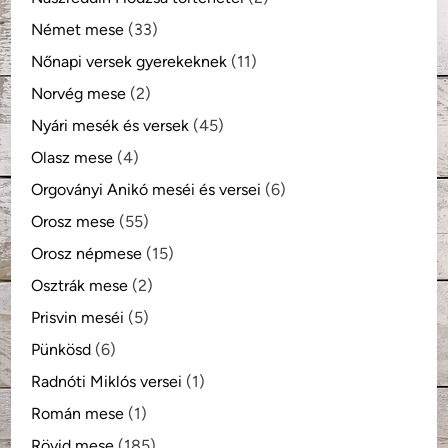
Német mese
(33)
Nőnapi versek gyerekeknek
(11)
Norvég mese
(2)
Nyári mesék és versek
(45)
Olasz mese
(4)
Orgoványi Anikó meséi és versei
(6)
Orosz mese
(55)
Orosz népmese
(15)
Osztrák mese
(2)
Prisvin meséi
(5)
Pünkösd
(6)
Radnóti Miklós versei
(1)
Román mese
(1)
Rövid mese
(185)