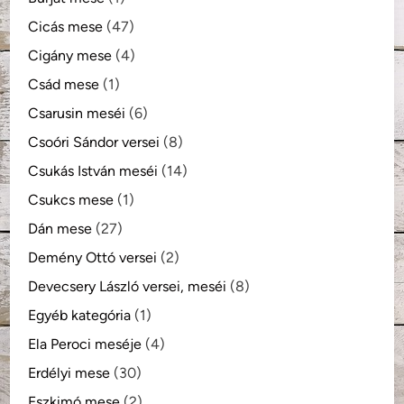
Cicás mese
(47)
Cigány mese
(4)
Csád mese
(1)
Csarusin meséi
(6)
Csoóri Sándor versei
(8)
Csukás István meséi
(14)
Csukcs mese
(1)
Dán mese
(27)
Demény Ottó versei
(2)
Devecsery László versei, meséi
(8)
Egyéb kategória
(1)
Ela Peroci meséje
(4)
Erdélyi mese
(30)
Eszkimó mese
(2)