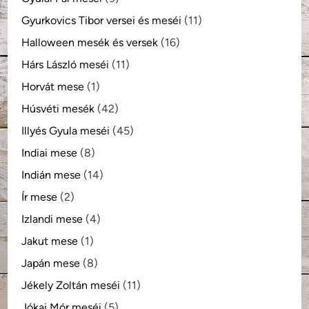
Gyurkovics Tibor versei és meséi
(11)
Halloween mesék és versek
(16)
Hárs László meséi
(11)
Horvát mese
(1)
Húsvéti mesék
(42)
Illyés Gyula meséi
(45)
Indiai mese
(8)
Indián mese
(14)
Ír mese
(2)
Izlandi mese
(4)
Jakut mese
(1)
Japán mese
(8)
Jékely Zoltán meséi
(11)
Jókai Mór meséi
(5)