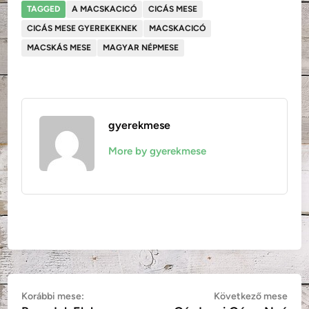
TAGGED
A MACSKACICÓ
CICÁS MESE
CICÁS MESE GYEREKEKNEK
MACSKACICÓ
MACSKÁS MESE
MAGYAR NÉPMESE
gyerekmese
More by gyerekmese
Bejegyzés
Korábbi
Köv
Korábbi mese:
Következő mese