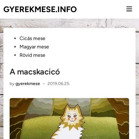
Skip
GYEREKMESE.INFO
Mai
to
Men
content
Posted
Cicás mese
in
Magyar mese
Rövid mese
A macskacicó
by
gyerekmese
•
2019.06.25.