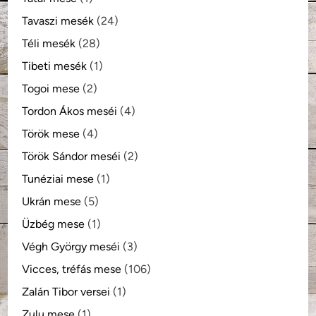
Tavaszi mesék
(24)
Téli mesék
(28)
Tibeti mesék
(1)
Togoi mese
(2)
Tordon Ákos meséi
(4)
Török mese
(4)
Török Sándor meséi
(2)
Tunéziai mese
(1)
Ukrán mese
(5)
Üzbég mese
(1)
Végh György meséi
(3)
Vicces, tréfás mese
(106)
Zalán Tibor versei
(1)
Zulu mese
(1)