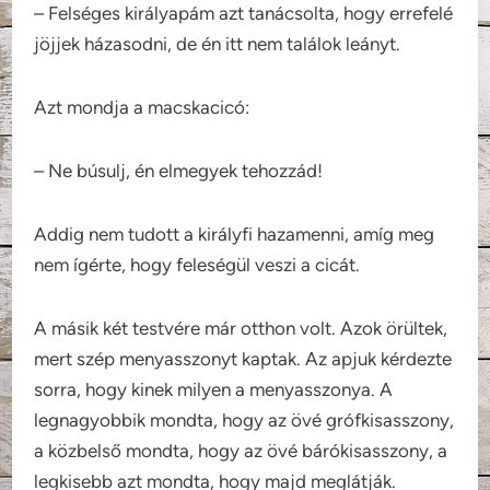
– Felséges királyapám azt tanácsolta, hogy errefelé
jöjjek házasodni, de én itt nem találok leányt.
Azt mondja a macskacicó:
– Ne búsulj, én elmegyek tehozzád!
Addig nem tudott a királyfi hazamenni, amíg meg
nem ígérte, hogy feleségül veszi a cicát.
A másik két testvére már otthon volt. Azok örültek,
mert szép menyasszonyt kaptak. Az apjuk kérdezte
sorra, hogy kinek milyen a menyasszonya. A
legnagyobbik mondta, hogy az övé grófkisasszony,
a közbelső mondta, hogy az övé bárókisasszony, a
legkisebb azt mondta, hogy majd meglátják.