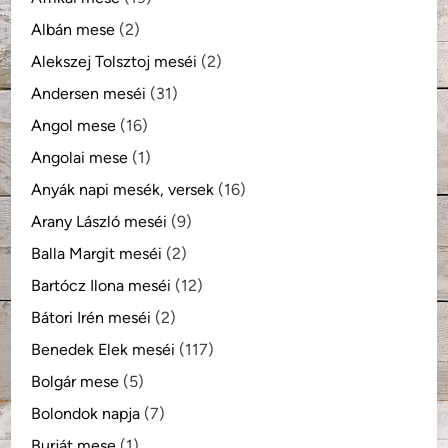
Albán mese
(2)
Alekszej Tolsztoj meséi
(2)
Andersen meséi
(31)
Angol mese
(16)
Angolai mese
(1)
Anyák napi mesék, versek
(16)
Arany László meséi
(9)
Balla Margit meséi
(2)
Bartócz Ilona meséi
(12)
Bátori Irén meséi
(2)
Benedek Elek meséi
(117)
Bolgár mese
(5)
Bolondok napja
(7)
Burját mese
(1)