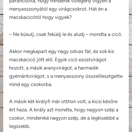
parancsolta, hogy mindenik vőlegény vigyen a
menyasszonyától egy virágcsokrot. Hát én a
macskacicótól hogy vigyek?
– Ne búsulj, csak feküdj le és aludj – mondta a cicó.
Akkor megkapart egy nagy odvas fát, és sok kis
macskacicó jött elő. Egyik cicó ezüstvirágot
hozott, a másik aranyvirágot, a harmadik
gyémántvirágot, s a menyasszony összeillesztgette
mind egy csokorba.
A másik két királyfi már otthon volt, a kicsi későre
ért haza. A király azt mondta, hogy nagyon szép a
csokor, mindeniké nagyon szép, de a legkisebbé a
legszebb.