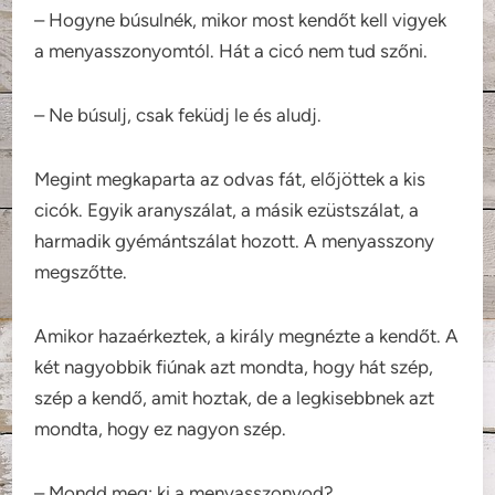
– Hogyne búsulnék, mikor most kendőt kell vigyek
a menyasszonyomtól. Hát a cicó nem tud szőni.
– Ne búsulj, csak feküdj le és aludj.
Megint megkaparta az odvas fát, előjöttek a kis
cicók. Egyik aranyszálat, a másik ezüstszálat, a
harmadik gyémántszálat hozott. A menyasszony
megszőtte.
Amikor hazaérkeztek, a király megnézte a kendőt. A
két nagyobbik fiúnak azt mondta, hogy hát szép,
szép a kendő, amit hoztak, de a legkisebbnek azt
mondta, hogy ez nagyon szép.
– Mondd meg: ki a menyasszonyod?