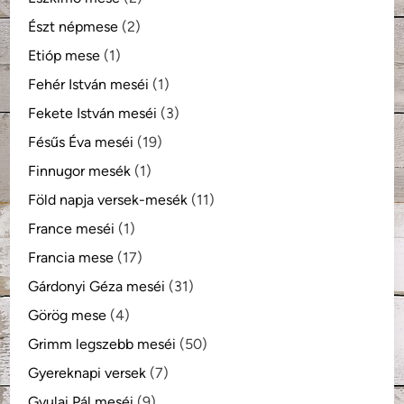
Észt népmese
(2)
Etióp mese
(1)
Fehér István meséi
(1)
Fekete István meséi
(3)
Fésűs Éva meséi
(19)
Finnugor mesék
(1)
Föld napja versek-mesék
(11)
France meséi
(1)
Francia mese
(17)
Gárdonyi Géza meséi
(31)
Görög mese
(4)
Grimm legszebb meséi
(50)
Gyereknapi versek
(7)
Gyulai Pál meséi
(9)