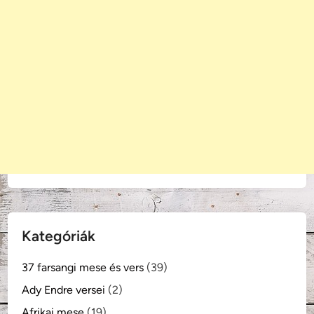
Kategóriák
37 farsangi mese és vers
(39)
Ady Endre versei
(2)
Afrikai mese
(19)