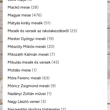
Mackó mese
(28)
Magyar mese
(476)
Mátyás király mesék
(51)
Mesék és versek az iskolakezdésről
(23)
Mester Györgyi meséi
(19)
Mészöly Miklós meséi
(20)
Mikszáth Kálmán meséi
(7)
Mikulás mesék és versek
(45)
Moldáv mese
(1)
Móra Ferenc meséi
(63)
Móricz Zsigmond meséi
(9)
Nadányi Zoltán művei
(1)
Nagy László versei
(3)
Naszreddin Hodzsa történetei
(2)