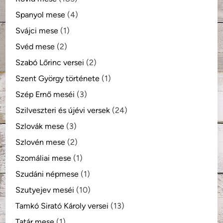
Spanyol mese
(4)
Svájci mese
(1)
Svéd mese
(2)
Szabó Lőrinc versei
(2)
Szent György története
(1)
Szép Ernő meséi
(3)
Szilveszteri és újévi versek
(24)
Szlovák mese
(3)
Szlovén mese
(2)
Szomáliai mese
(1)
Szudáni népmese
(1)
Szutyejev meséi
(10)
Tamkó Sirató Károly versei
(13)
Tatár mese
(1)