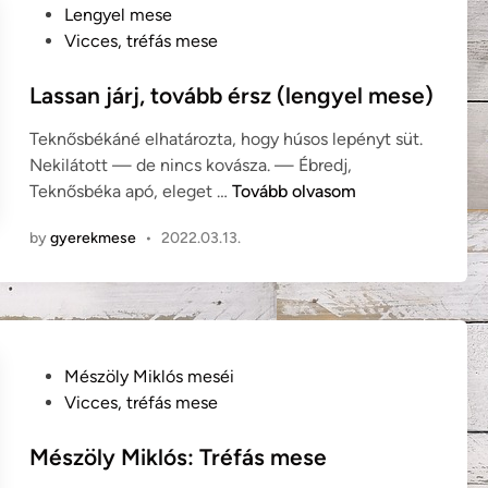
o
Lengyel mese
l
s
Vicces, tréfás mese
e
t
k
e
Lassan járj, tovább érsz (lengyel mese)
:
d
A
Teknősbékáné elhatározta, hogy húsos lepényt süt.
i
s
Nekilátott — de nincs kovásza. — Ébredj,
n
o
L
Teknősbéka apó, eleget …
Tovább olvasom
k
a
n
by
gyerekmese
•
2022.03.13.
s
e
s
v
a
ű
n
k
j
i
á
P
Mészöly Miklós meséi
r
r
o
Vicces, tréfás mese
á
j
s
l
,
t
Mészöly Miklós: Tréfás mese
y
t
e