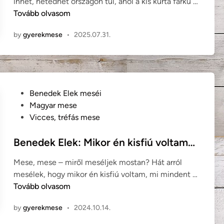
innét, hetedhét országon túl, ahol a kis kurta farkú …
i
A
Tovább olvasom
n
s
by
gyerekmese
•
2025.07.31.
z
é
k
e
l
P
Benedek Elek meséi
y
o
Magyar mese
a
s
Vicces, tréfás mese
s
t
s
e
Benedek Elek: Mikor én kisfiú voltam…
z
d
o
Mese, mese – miről meséljek mostan? Hát arról
i
n
B
mesélek, hogy mikor én kisfiú voltam, mi mindent …
n
y
e
Tovább olvasom
(
n
s
by
gyerekmese
•
2024.10.14.
e
z
d