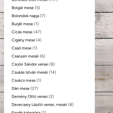
Bolgár mese
(5)
Bolondok napja
(7)
Burját mese
(1)
Cicás mese
(47)
Cigány mese
(4)
Csád mese
(1)
Csarusin meséi
(6)
Csoóri Sándor versei
(8)
Csukás István meséi
(14)
Csukcs mese
(1)
Dán mese
(27)
Demény Ottó versei
(2)
Devecsery László versei, meséi
(8)
Egyéb kategória
(1)