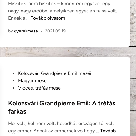
f
Hiszitek, nem hiszitek – kimentem egyszer egy
o
d
i
nagy-nagy erdőbe, amelyikben egyetlen fa se volt.
v
i
M
Ennek a …
Tovább olvasom
á
n
é
b
by
gyerekmese
•
2021.05.19.
s
b
z
é
ö
r
l
s
y
z
M
(
P
Kolozsvári Grandpierre Emil meséi
i
l
o
Magyar mese
k
e
s
Vicces, tréfás mese
l
n
t
ó
g
e
Kolozsvári Grandpierre Emil: A tréfás
s
y
d
farkas
:
e
i
T
l
Hol volt, hol nem volt, hetedhét országon túl volt
n
r
m
K
egy ember. Annak az embernek volt egy …
Tovább
é
e