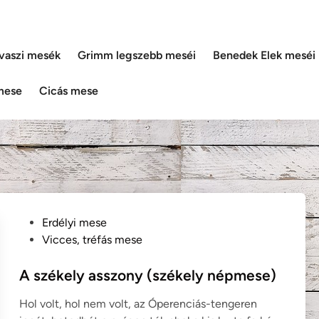
vaszi mesék
Grimm legszebb meséi
Benedek Elek meséi
mese
Cicás mese
P
Erdélyi mese
o
Vicces, tréfás mese
s
t
A székely asszony (székely népmese)
e
Hol volt, hol nem volt, az Óperenciás-tengeren
d