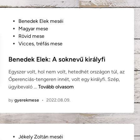
s
a
é
k
g
b
P
Benedek Elek meséi
e
i
o
Magyar mese
s
z
s
Rövid mese
n
o
t
Vicces, tréfás mese
y
n
e
í
y
d
Benedek Elek: A soknevű királyfi
r
í
i
Egyszer volt, hol nem volt, hetedhét országon túl, az
f
t
n
Óperenciás-tengeren innét, volt egy királyfi. Szép,
a
j
B
ügyibevaló …
Tovább olvasom
a
e
b
by
gyerekmese
•
2022.08.09.
n
e
e
d
e
k
P
Jékely Zoltán meséi
E