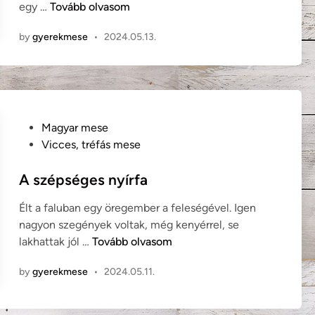
A
egy …
Tovább olvasom
i
h
n
by
gyerekmese
•
2024.05.13.
a
z
u
g
s
á
P
Magyar mese
g
o
Vicces, tréfás mese
o
s
t
t
A szépséges nyírfa
v
e
Élt a faluban egy öregember a feleségével. Igen
a
d
nagyon szegények voltak, még kenyérrel, se
l
i
A
lakhattak jól …
Tovább olvasom
ó
n
s
s
by
gyerekmese
•
2024.05.11.
z
á
é
g
p
n