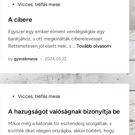
i
P
c
Vicces, tréfás mese
ú
o
i
v
s
A cibere
c
o
t
a
l
Egyszer egy ember elment vendégségbe egy
e
(
t
barátjához, s ott megkínálták ciberelevessel.
d
a
a
A
Rettenetesen jól esett neki, s …
Tovább olvasom
i
l
m
c
n
g
…
by
gyerekmese
•
2024.05.22.
i
é
b
r
e
i
r
a
e
i
P
Vicces, tréfás mese
m
o
e
s
A hazugságot valóságnak bizonyítja be
s
t
e
Mikor még a katonák tíz esztendeig szolgáltak, s
e
)
kivitték őket idegen országba, akkor történt, hogy
d