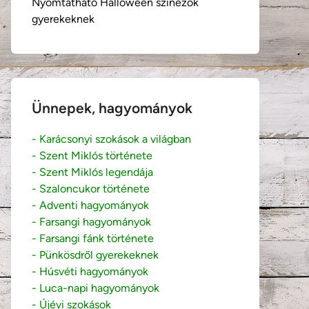
Nyomtatható Halloween színezők
gyerekeknek
Ünnepek, hagyományok
- Karácsonyi szokások a világban
- Szent Miklós története
- Szent Miklós legendája
- Szaloncukor története
- Adventi hagyományok
- Farsangi hagyományok
- Farsangi fánk története
- Pünkösdről gyerekeknek
- Húsvéti hagyományok
- Luca-napi hagyományok
- Újévi szokások