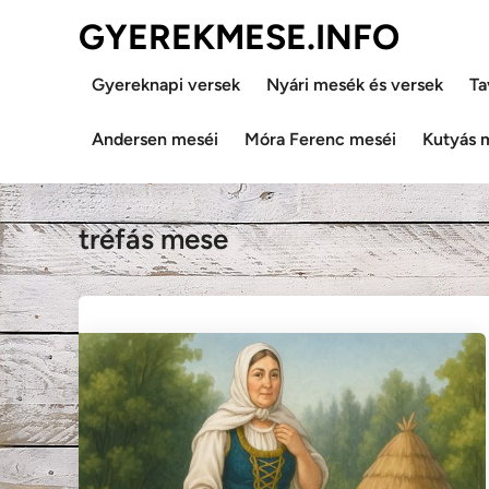
Skip
GYEREKMESE.INFO
to
content
Gyereknapi versek
Nyári mesék és versek
Ta
Andersen meséi
Móra Ferenc meséi
Kutyás 
tréfás mese