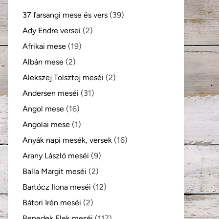
37 farsangi mese és vers
(39)
Ady Endre versei
(2)
Afrikai mese
(19)
Albán mese
(2)
Alekszej Tolsztoj meséi
(2)
Andersen meséi
(31)
Angol mese
(16)
Angolai mese
(1)
Anyák napi mesék, versek
(16)
Arany László meséi
(9)
Balla Margit meséi
(2)
Bartócz Ilona meséi
(12)
Bátori Irén meséi
(2)
Benedek Elek meséi
(117)