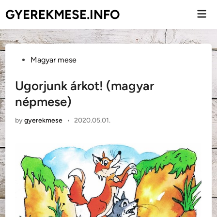
Skip
GYEREKMESE.INFO
Mai
to
Men
content
Posted
Magyar mese
in
Ugorjunk árkot! (magyar
népmese)
by
gyerekmese
•
2020.05.01.