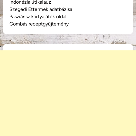
Indonézia útikalauz
Szegedi Éttermek adatbázisa
Pasziánsz kártyajáték oldal
Gombás receptgyűjtemény