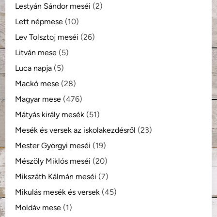
Lestyán Sándor meséi
(2)
Lett népmese
(10)
Lev Tolsztoj meséi
(26)
Litván mese
(5)
Luca napja
(5)
Mackó mese
(28)
Magyar mese
(476)
Mátyás király mesék
(51)
Mesék és versek az iskolakezdésről
(23)
Mester Györgyi meséi
(19)
Mészöly Miklós meséi
(20)
Mikszáth Kálmán meséi
(7)
Mikulás mesék és versek
(45)
Moldáv mese
(1)