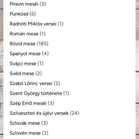
Prisvin meséi
(5)
Pünkösd
(6)
Radnóti Miklós versei
(1)
Román mese
(1)
Rövid mese
(185)
Spanyol mese
(4)
Svájci mese
(1)
Svéd mese
(2)
Szabó Lőrinc versei
(2)
Szent György története
(1)
Szép Ernő meséi
(3)
Szilveszteri és újévi versek
(24)
Szlovák mese
(3)
Szlovén mese
(2)