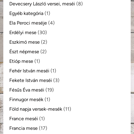
Devecsery László versei, meséi
(8)
Egyéb kategória
(1)
Ela Peroci meséje
(4)
Erdélyi mese
(30)
Eszkimó mese
(2)
Észt népmese
(2)
Etióp mese
(1)
Fehér István meséi
(1)
Fekete István meséi
(3)
Fésűs Éva meséi
(19)
Finnugor mesék
(1)
Föld napja versek-mesék
(11)
France meséi
(1)
Francia mese
(17)