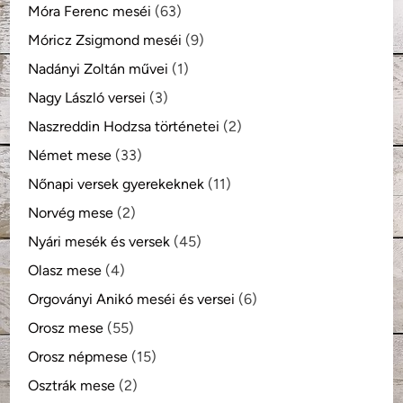
Móra Ferenc meséi
(63)
Móricz Zsigmond meséi
(9)
Nadányi Zoltán művei
(1)
Nagy László versei
(3)
Naszreddin Hodzsa történetei
(2)
Német mese
(33)
Nőnapi versek gyerekeknek
(11)
Norvég mese
(2)
Nyári mesék és versek
(45)
Olasz mese
(4)
Orgoványi Anikó meséi és versei
(6)
Orosz mese
(55)
Orosz népmese
(15)
Osztrák mese
(2)