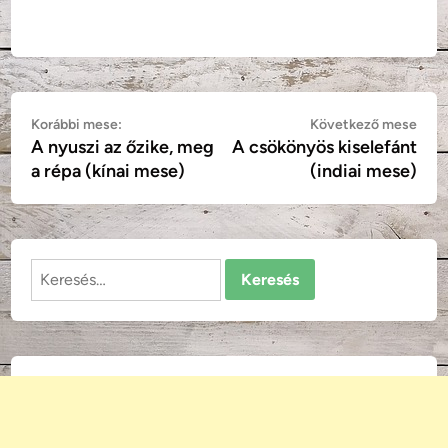
Bejegyzés
Korábbi
Köv
Korábbi mese:
Következő mese
A nyuszi az őzike, meg
A csökönyös kiselefánt
mese:
mes
navigáció
a répa (kínai mese)
(indiai mese)
Keresés: