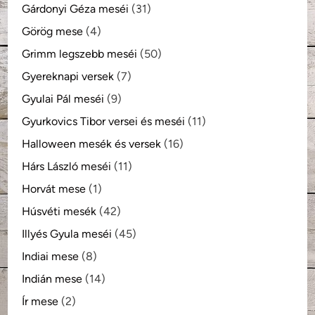
Gárdonyi Géza meséi
(31)
Görög mese
(4)
Grimm legszebb meséi
(50)
Gyereknapi versek
(7)
Gyulai Pál meséi
(9)
Gyurkovics Tibor versei és meséi
(11)
Halloween mesék és versek
(16)
Hárs László meséi
(11)
Horvát mese
(1)
Húsvéti mesék
(42)
Illyés Gyula meséi
(45)
Indiai mese
(8)
Indián mese
(14)
Ír mese
(2)