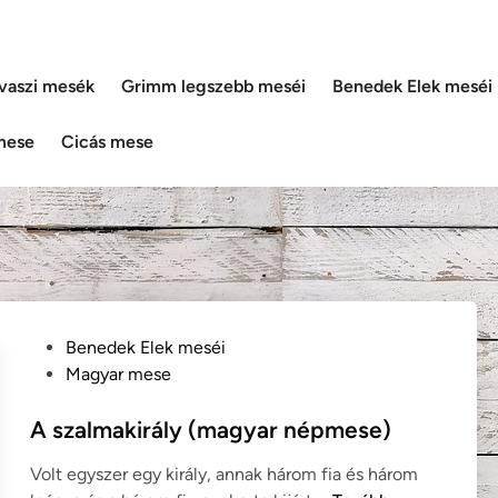
vaszi mesék
Grimm legszebb meséi
Benedek Elek meséi
mese
Cicás mese
P
Benedek Elek meséi
o
Magyar mese
s
t
A szalmakirály (magyar népmese)
e
Volt egyszer egy király, annak három fia és három
d