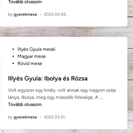
l
Tovább olvasom
n
c
l
s
by
gyerekmese
•
2022.04.05.
y
ü
é
l
s
e
G
t
y
e
P
Illyés Gyula meséi
u
s
o
Magyar mese
l
t
s
Rövid mese
a
o
t
:
l
e
Illyés Gyula: Ibolya és Rózsa
A
v
d
h
Volt egyszer egy király, volt annak egy nagyon szép
a
i
a
I
lánya, Ibolya, meg egy második felesége. A …
j
n
l
l
Tovább olvasom
M
k
l
a
i
by
gyerekmese
•
2022.03.31.
y
r
s
é
c
a
s