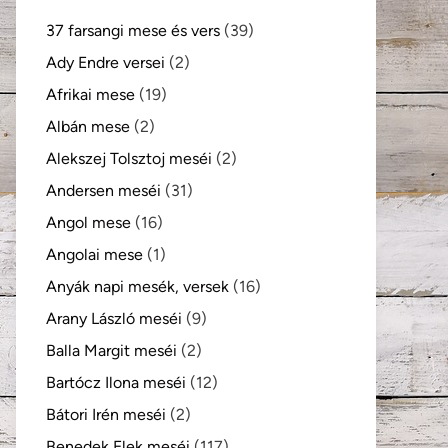
37 farsangi mese és vers
(39)
Ady Endre versei
(2)
Afrikai mese
(19)
Albán mese
(2)
Alekszej Tolsztoj meséi
(2)
Andersen meséi
(31)
Angol mese
(16)
Angolai mese
(1)
Anyák napi mesék, versek
(16)
Arany László meséi
(9)
Balla Margit meséi
(2)
Bartócz Ilona meséi
(12)
Bátori Irén meséi
(2)
Benedek Elek meséi
(117)