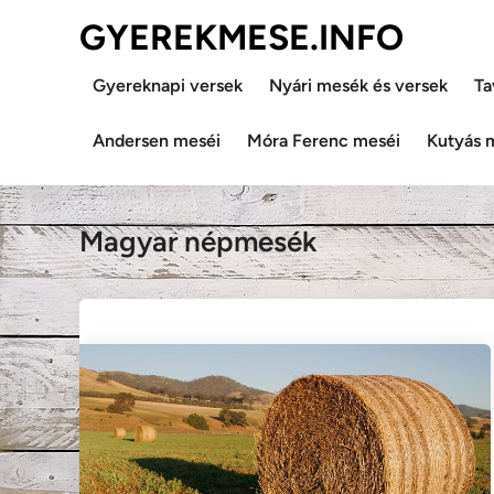
Skip
GYEREKMESE.INFO
to
content
Gyereknapi versek
Nyári mesék és versek
Ta
Andersen meséi
Móra Ferenc meséi
Kutyás 
Magyar népmesék