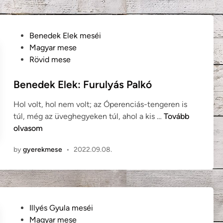
r
s
n
z
é
e
P
Benedek Elek meséi
p
m
o
Magyar mese
m
ű
s
Rövid mese
e
m
t
s
e
e
Benedek Elek: Furulyás Palkó
e
n
d
)
y
Hol volt, hol nem volt; az Óperenciás-tengeren is
i
e
B
túl, még az üveghegyeken túl, ahol a kis …
Tovább
n
c
e
olvasom
s
n
by
gyerekmese
•
2022.09.08.
k
e
e
d
(
e
m
k
a
E
P
Illyés Gyula meséi
g
l
o
Magyar mese
y