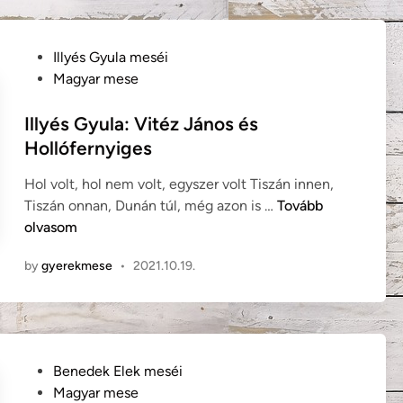
i
s
G
s
y
z
P
Illyés Gyula meséi
u
o
o
Magyar mese
l
n
s
a
y
t
Illyés Gyula: Vitéz János és
:
e
Hollófernyiges
I
d
b
Hol volt, hol nem volt, egyszer volt Tiszán innen,
i
o
I
Tiszán onnan, Dunán túl, még azon is …
Tovább
n
l
l
olvasom
y
l
a
by
gyerekmese
•
2021.10.19.
y
é
é
s
s
R
G
ó
y
z
P
Benedek Elek meséi
u
s
o
Magyar mese
l