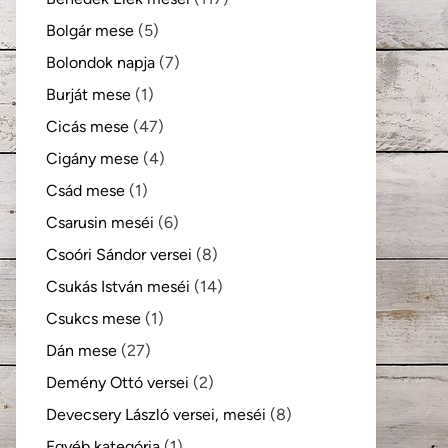
Bolgár mese
(5)
Bolondok napja
(7)
Burját mese
(1)
Cicás mese
(47)
Cigány mese
(4)
Csád mese
(1)
Csarusin meséi
(6)
Csoóri Sándor versei
(8)
Csukás István meséi
(14)
Csukcs mese
(1)
Dán mese
(27)
Demény Ottó versei
(2)
Devecsery László versei, meséi
(8)
Egyéb kategória
(1)