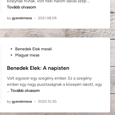
I
királynak hívták. Volt neki három daliás szép …
ó
n
e
l
Tovább olvasom
f
r
l
e
e
by
gyerekmese
•
2021.08.09.
y
r
k
é
n
k
s
y
ő
G
i
y
g
P
Benedek Elek meséi
u
e
o
Magyar mese
l
s
s
a
t
Benedek Elek: A napisten
:
e
M
Volt egyszer egy szegény ember. Ez a szegény
d
e
ember egy nagy pusztaságnak a közepén lakott, egy
i
s
B
…
Tovább olvasom
n
e
e
B
by
gyerekmese
•
2020.10.30.
n
r
e
u
d