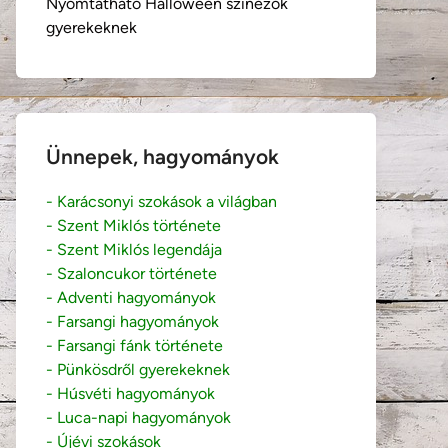
Nyomtatható Halloween színezők
gyerekeknek
Ünnepek, hagyományok
- Karácsonyi szokások a világban
- Szent Miklós története
- Szent Miklós legendája
- Szaloncukor története
- Adventi hagyományok
- Farsangi hagyományok
- Farsangi fánk története
- Pünkösdről gyerekeknek
- Húsvéti hagyományok
- Luca-napi hagyományok
- Újévi szokások