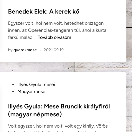
a
s
a
t
Benedek Elek: A kerek kő
:
e
V
Egyszer volt, hol nem volt, hetedhét országon
d
i
innen, az Óperenciás-tengeren túl, ahol a kurta
i
t
B
farkú malac …
Tovább olvasom
n
é
e
z
by
gyerekmese
•
2021.09.19.
n
J
e
á
d
n
e
o
k
s
P
Illyés Gyula meséi
E
é
o
Magyar mese
l
s
s
e
H
t
Illyés Gyula: Mese Bruncik királyfiról
k
o
e
(magyar népmese)
:
l
d
A
Volt egyszer, hol nem volt, volt egy király. Vörös
l
i
k