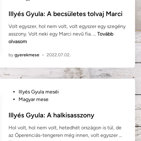
e
s
a
k
t
Illyés Gyula: A becsületes tolvaj Marci
r
:
e
n
F
Volt egyszer, hol nem volt, volt egyszer egy szegény
d
é
u
I
asszony. Volt neki egy Marci nevű fia. …
Tovább
i
p
r
l
olvasom
n
m
u
l
e
l
by
gyerekmese
•
2022.07.02.
y
s
y
é
e
á
s
)
s
G
P
y
a
P
Illyés Gyula meséi
u
l
o
Magyar mese
l
k
s
a
ó
t
Illyés Gyula: A halkisasszony
:
e
A
Hol volt, hol nem volt, hetedhét országon is túl, de
d
b
I
az Óperenciás-tengeren még innen, volt egyszer …
i
e