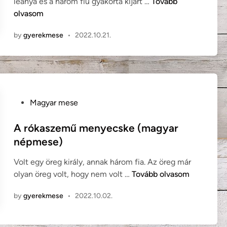
A
leánya és a három fiu gyakorta kijárt …
Tovább
i
s
olvasom
n
z
by
gyerekmese
•
2022.10.21.
a
l
m
a
k
i
P
Magyar mese
r
o
á
s
A rókaszemű menyecske (magyar
l
t
népmese)
y
e
(
Volt egy öreg király, annak három fia. Az öreg már
d
m
A
olyan öreg volt, hogy nem volt …
Tovább olvasom
i
a
r
n
g
by
gyerekmese
•
2022.10.02.
ó
y
k
a
a