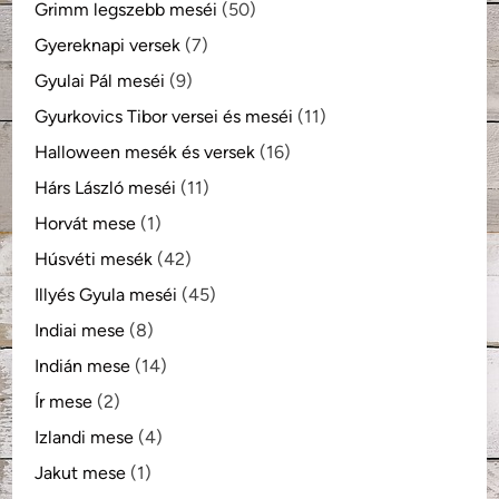
Grimm legszebb meséi
(50)
Gyereknapi versek
(7)
Gyulai Pál meséi
(9)
Gyurkovics Tibor versei és meséi
(11)
Halloween mesék és versek
(16)
Hárs László meséi
(11)
Horvát mese
(1)
Húsvéti mesék
(42)
Illyés Gyula meséi
(45)
Indiai mese
(8)
Indián mese
(14)
Ír mese
(2)
Izlandi mese
(4)
Jakut mese
(1)