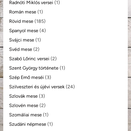
Radnóti Miklós versei
(1)
Román mese
(1)
Rövid mese
(185)
Spanyol mese
(4)
Svájci mese
(1)
Svéd mese
(2)
Szabó Lőrinc versei
(2)
Szent György története
(1)
Szép Ernő meséi
(3)
Szilveszteri és újévi versek
(24)
Szlovák mese
(3)
Szlovén mese
(2)
Szomáliai mese
(1)
Szudáni népmese
(1)