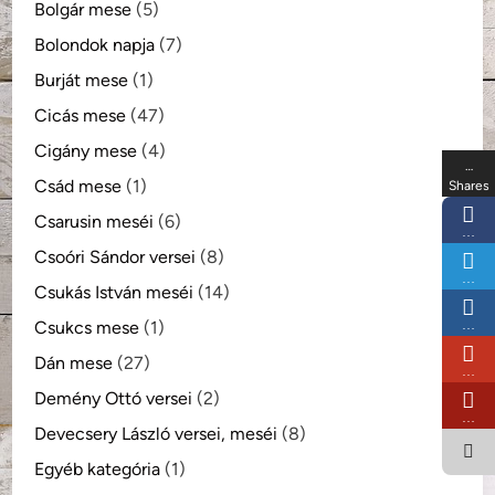
Bolgár mese
(5)
Bolondok napja
(7)
Burját mese
(1)
Cicás mese
(47)
Cigány mese
(4)
…
Csád mese
(1)
Shares
Csarusin meséi
(6)
…
Csoóri Sándor versei
(8)
…
Csukás István meséi
(14)
Csukcs mese
(1)
…
Dán mese
(27)
…
Demény Ottó versei
(2)
…
Devecsery László versei, meséi
(8)
Egyéb kategória
(1)