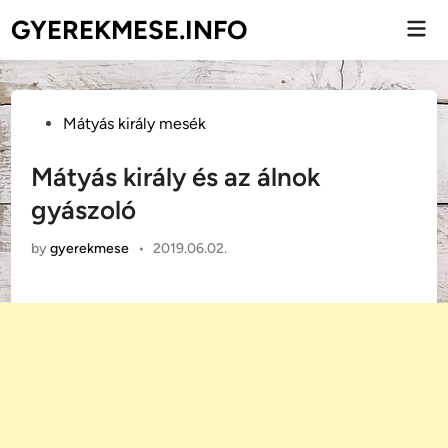
Skip
GYEREKMESE.INFO
Mai
to
Men
content
Posted
Mátyás király mesék
in
Mátyás király és az álnok
gyászoló
by
gyerekmese
•
2019.06.02.