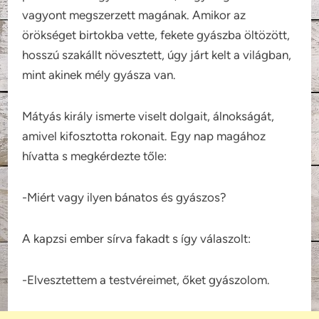
vagyont megszerzett magának. Amikor az
örökséget birtokba vette, fekete gyászba öltözött,
hosszú szakállt növesztett, úgy járt kelt a világban,
mint akinek mély gyásza van.
Mátyás király ismerte viselt dolgait, álnokságát,
amivel kifosztotta rokonait. Egy nap magához
hívatta s megkérdezte tőle:
-Miért vagy ilyen bánatos és gyászos?
A kapzsi ember sírva fakadt s így válaszolt:
-Elvesztettem a testvéreimet, őket gyászolom.