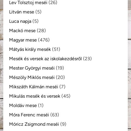
Lev Tolsztoj meséi
(26)
Litván mese
(5)
Luca napja
(5)
Mackó mese
(28)
Magyar mese
(476)
Mátyás király mesék
(51)
Mesék és versek az iskolakezdésről
(23)
Mester Györgyi meséi
(19)
Mészöly Miklós meséi
(20)
Mikszáth Kálmán meséi
(7)
Mikulás mesék és versek
(45)
Moldáv mese
(1)
Móra Ferenc meséi
(63)
Móricz Zsigmond meséi
(9)