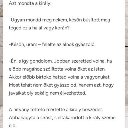
Azt mondta a király:
-Ugyan mondd meg nekem, későn búsított meg
téged ez a halál vagy korán?
-Későn, uram – felelte az álnok gyászoló.
-Én is így gondolom. Jobban szeretted volna, ha
előbb magához szólította volna őket az Isten.
Akkor előbb birtokolhattad volna a vagyonukat.
Most tehát nem őket gyászolod, hanem azt, hogy
javaikat oly sokáig nem élvezhetted.
A hitvány tettető mértette a király beszédét.
Abbahagyta a sírást, s eltakarodott a király szeme
elől.