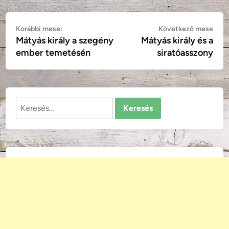
Bejegyzés
Korábbi
Köv
Korábbi mese:
Következő mese
Mátyás király a szegény
Mátyás király és a
mese:
mes
navigáció
ember temetésén
siratóasszony
Keresés: