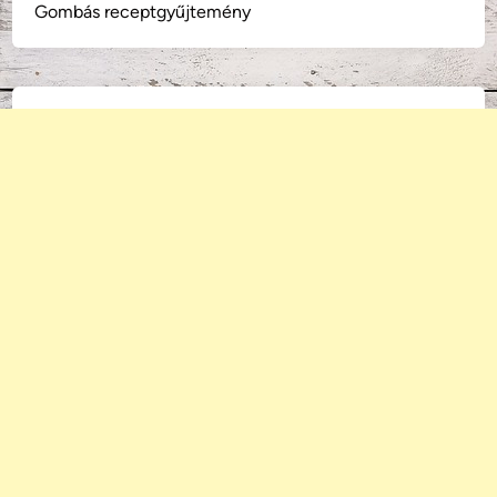
Gombás receptgyűjtemény