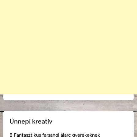
Ünnepi kreatív
8 Fantasztikus farsangi álarc gyerekeknek