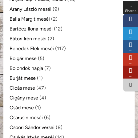
…
Arany László meséi
(9)
Shares
Balla Margit meséi
(2)
…
Bartócz Ilona meséi
(12)
…
Bátori Irén meséi
(2)
Benedek Elek meséi
(117)
…
Bolgár mese
(5)
…
Bolondok napja
(7)
…
Burját mese
(1)
Cicás mese
(47)
Cigány mese
(4)
Csád mese
(1)
Csarusin meséi
(6)
Csoóri Sándor versei
(8)
Csukás István meséi
(14)