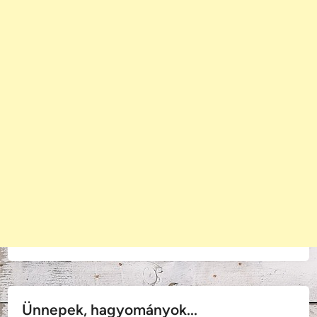
Ünnepek, hagyományok...