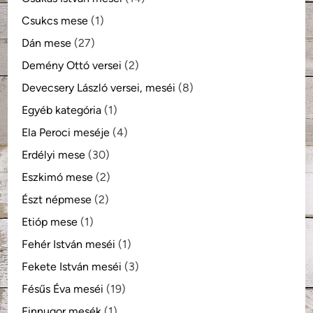
Csukcs mese
(1)
Dán mese
(27)
Demény Ottó versei
(2)
Devecsery László versei, meséi
(8)
Egyéb kategória
(1)
Ela Peroci meséje
(4)
Erdélyi mese
(30)
Eszkimó mese
(2)
Észt népmese
(2)
Etióp mese
(1)
Fehér István meséi
(1)
Fekete István meséi
(3)
Fésűs Éva meséi
(19)
Finnugor mesék
(1)