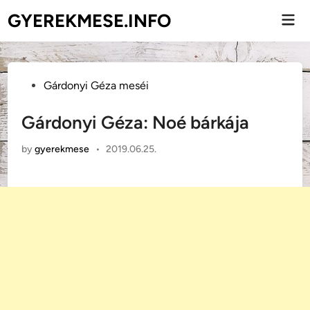
Skip
GYEREKMESE.INFO
Mai
to
Men
content
Posted
Gárdonyi Géza meséi
in
Gárdonyi Géza: Noé bárkája
by
gyerekmese
•
2019.06.25.