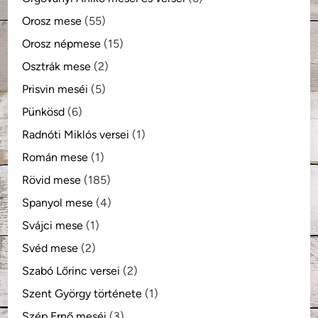
Orosz mese
(55)
Orosz népmese
(15)
Osztrák mese
(2)
Prisvin meséi
(5)
Pünkösd
(6)
Radnóti Miklós versei
(1)
Román mese
(1)
Rövid mese
(185)
Spanyol mese
(4)
Svájci mese
(1)
Svéd mese
(2)
Szabó Lőrinc versei
(2)
Szent György története
(1)
Szép Ernő meséi
(3)