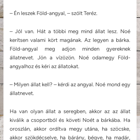
– Én leszek Föld-angyal, – szólt Teréz.
– Jól van. Hát a többi meg mind állat lesz. Noé
kerítsen valami kört magának. Az legyen a bárka.
Föld-angyal meg adjon minden gyereknek
állatnevet. Jön a vízözön. Noé odamegy Föld-
angyalhoz és kéri az állatokat.
– Milyen állat kell? – kérdi az angyal. Noé mond egy
állatnevet.
Ha van olyan állat a seregben, akkor az az állat
kiválik a csoportból és követi Noét a bárkába. Ha
oroszlán, akkor ordítva megy utána, ha szöcske,
akkor szökdécselve, ha bárány, bégve, ha madár,