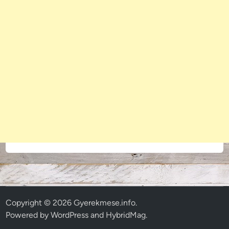
Copyright © 2026
Gyerekmese.info
.
Powered by
WordPress
and
HybridMag
.