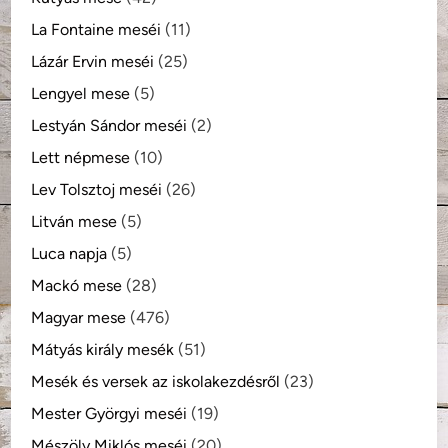
La Fontaine meséi
(11)
Lázár Ervin meséi
(25)
Lengyel mese
(5)
Lestyán Sándor meséi
(2)
Lett népmese
(10)
Lev Tolsztoj meséi
(26)
Litván mese
(5)
Luca napja
(5)
Mackó mese
(28)
Magyar mese
(476)
Mátyás király mesék
(51)
Mesék és versek az iskolakezdésről
(23)
Mester Györgyi meséi
(19)
Mészöly Miklós meséi
(20)