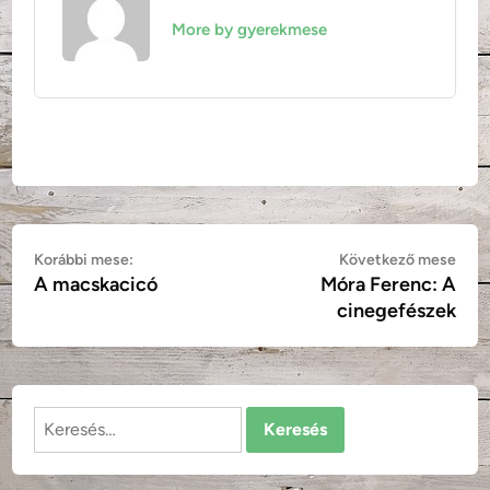
More by gyerekmese
Bejegyzés
Korábbi
Köv
Korábbi mese:
Következő mese
A macskacicó
Móra Ferenc: A
mese:
mes
navigáció
cinegefészek
Keresés: