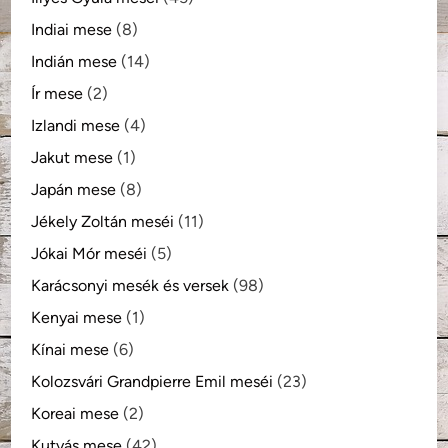
Indiai mese
(8)
Indián mese
(14)
Ír mese
(2)
Izlandi mese
(4)
Jakut mese
(1)
Japán mese
(8)
Jékely Zoltán meséi
(11)
Jókai Mór meséi
(5)
Karácsonyi mesék és versek
(98)
Kenyai mese
(1)
Kínai mese
(6)
Kolozsvári Grandpierre Emil meséi
(23)
Koreai mese
(2)
Kutyás mese
(42)