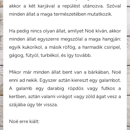
akkor a két karjával a repülést utánozva. Szóval
minden állat a maga természetében mutatkozik.
Ha pedig nincs olyan állat, amilyet Noé kíván, akkor
minden állat egyszerre megszólal a maga hangján:
egyik kukorikol, a másik röfög, a harmadik csiripel,
gágog, fütyöl, turbékol, és így tovább.
Mikor már minden állat bent van a bárkában, Noé
enni ad nekik. Egyszer aztán kiereszt egy galambot.
A galamb egy darabig röpdös vagy futkos a
kertben, aztán valami virágot vagy zöld ágat vesz a
szájába úgy tér vissza.
Noé erre kiált: