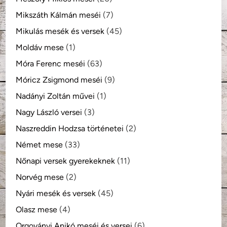
Mikszáth Kálmán meséi
(7)
Mikulás mesék és versek
(45)
Moldáv mese
(1)
Móra Ferenc meséi
(63)
Móricz Zsigmond meséi
(9)
Nadányi Zoltán művei
(1)
Nagy László versei
(3)
Naszreddin Hodzsa történetei
(2)
Német mese
(33)
Nőnapi versek gyerekeknek
(11)
Norvég mese
(2)
Nyári mesék és versek
(45)
Olasz mese
(4)
Orgoványi Anikó meséi és versei
(6)