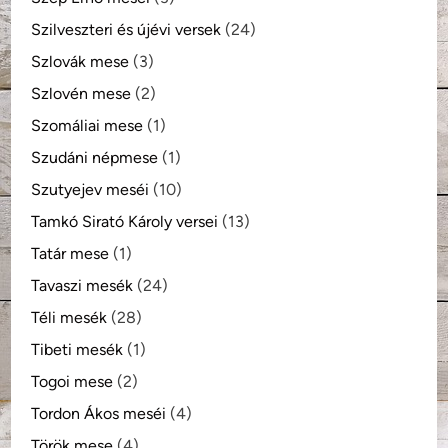
Szilveszteri és újévi versek
(24)
Szlovák mese
(3)
Szlovén mese
(2)
Szomáliai mese
(1)
Szudáni népmese
(1)
Szutyejev meséi
(10)
Tamkó Sirató Károly versei
(13)
Tatár mese
(1)
Tavaszi mesék
(24)
Téli mesék
(28)
Tibeti mesék
(1)
Togoi mese
(2)
Tordon Ákos meséi
(4)
Török mese
(4)