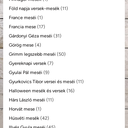
Föld napja versek-mesék
(11)
France meséi
(1)
Francia mese
(17)
Gárdonyi Géza meséi
(31)
Görög mese
(4)
Grimm legszebb meséi
(50)
Gyereknapi versek
(7)
Gyulai Pál meséi
(9)
Gyurkovics Tibor versei és meséi
(11)
Halloween mesék és versek
(16)
Hárs László meséi
(11)
Horvát mese
(1)
Húsvéti mesék
(42)
Illyés Gyula meséi
(45)