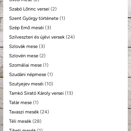
Szabó Lőrinc versei
(2)
Szent György története
(1)
Szép Ernő meséi
(3)
Szilveszteri és újévi versek
(24)
Szlovák mese
(3)
Szlovén mese
(2)
Szomáliai mese
(1)
Szudáni népmese
(1)
Szutyejev meséi
(10)
Tamkó Sirató Károly versei
(13)
Tatár mese
(1)
Tavaszi mesék
(24)
Téli mesék
(28)
Tibeti mesék
(1)