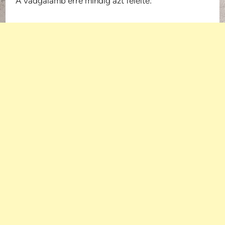
A vadgalamb erre mindig azt felelte: