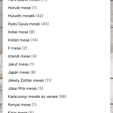
Horvát mese
(1)
Húsvéti mesék
(42)
Illyés Gyula meséi
(45)
Indiai mese
(8)
Indián mese
(14)
Ír mese
(2)
Izlandi mese
(4)
Jakut mese
(1)
Japán mese
(8)
Jékely Zoltán meséi
(11)
Jókai Mór meséi
(5)
Karácsonyi mesék és versek
(98)
Kenyai mese
(1)
Kínai mese
(6)