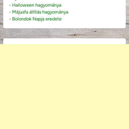
- Halloween hagyománya
- Májusfa állítás hagyománya
- Bolondok Napja eredete