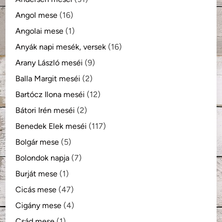
Angol mese
(16)
Angolai mese
(1)
Anyák napi mesék, versek
(16)
Arany László meséi
(9)
Balla Margit meséi
(2)
Bartócz Ilona meséi
(12)
Bátori Irén meséi
(2)
Benedek Elek meséi
(117)
Bolgár mese
(5)
Bolondok napja
(7)
Burját mese
(1)
Cicás mese
(47)
Cigány mese
(4)
Csád mese
(1)