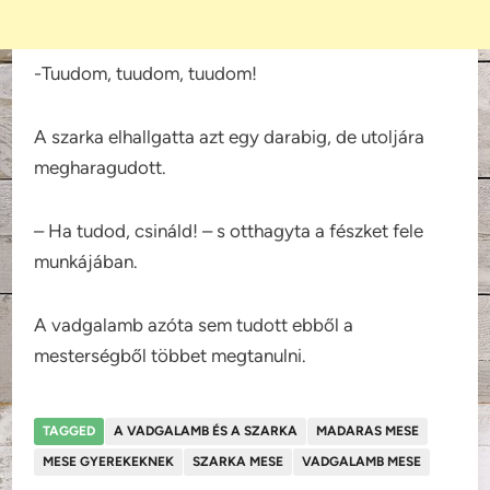
-Tuudom, tuudom, tuudom!
A szarka elhallgatta azt egy darabig, de utoljára
megharagudott.
– Ha tudod, csináld! – s otthagyta a fészket fele
munkájában.
A vadgalamb azóta sem tudott ebből a
mesterségből többet megtanulni.
TAGGED
A VADGALAMB ÉS A SZARKA
MADARAS MESE
MESE GYEREKEKNEK
SZARKA MESE
VADGALAMB MESE