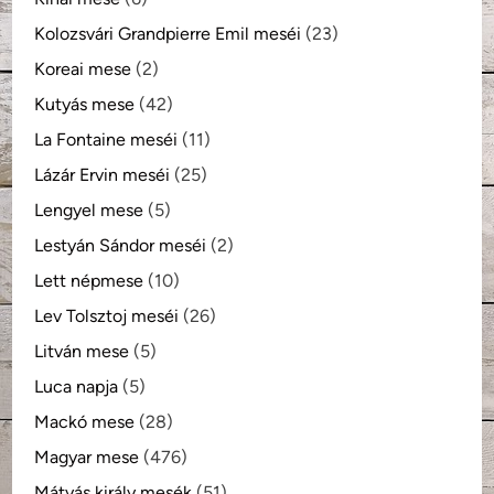
Kolozsvári Grandpierre Emil meséi
(23)
Koreai mese
(2)
Kutyás mese
(42)
La Fontaine meséi
(11)
Lázár Ervin meséi
(25)
Lengyel mese
(5)
Lestyán Sándor meséi
(2)
Lett népmese
(10)
Lev Tolsztoj meséi
(26)
Litván mese
(5)
Luca napja
(5)
Mackó mese
(28)
Magyar mese
(476)
Mátyás király mesék
(51)