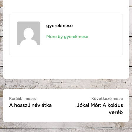
gyerekmese
More by gyerekmese
Bejegyzés
Korábbi
Köv
Korábbi mese:
Következő mese
A hosszú név átka
Jókai Mór: A koldus
mese:
mes
navigáció
veréb