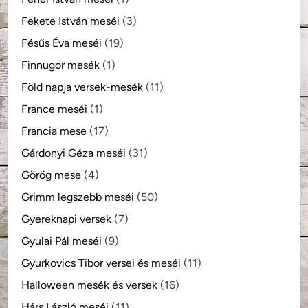
Fekete István meséi
(3)
Fésűs Éva meséi
(19)
Finnugor mesék
(1)
Föld napja versek-mesék
(11)
France meséi
(1)
Francia mese
(17)
Gárdonyi Géza meséi
(31)
Görög mese
(4)
Grimm legszebb meséi
(50)
Gyereknapi versek
(7)
Gyulai Pál meséi
(9)
Gyurkovics Tibor versei és meséi
(11)
Halloween mesék és versek
(16)
Hárs László meséi
(11)