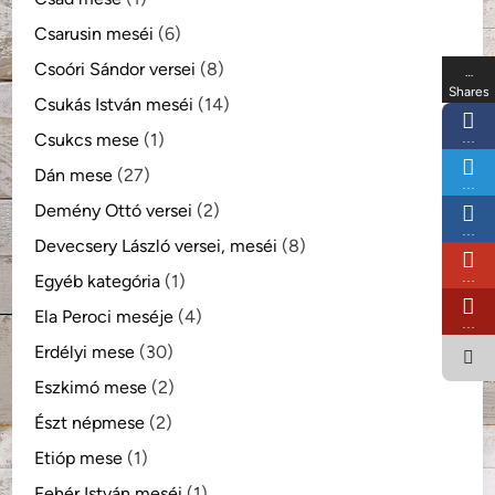
Csarusin meséi
(6)
Csoóri Sándor versei
(8)
…
Shares
Csukás István meséi
(14)
Csukcs mese
(1)
…
Dán mese
(27)
…
Demény Ottó versei
(2)
…
Devecsery László versei, meséi
(8)
…
Egyéb kategória
(1)
Ela Peroci meséje
(4)
…
Erdélyi mese
(30)
Eszkimó mese
(2)
Észt népmese
(2)
Etióp mese
(1)
Fehér István meséi
(1)