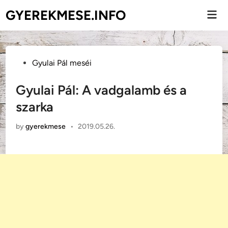
Skip
GYEREKMESE.INFO
Mai
to
Men
content
Posted
Gyulai Pál meséi
in
Gyulai Pál: A vadgalamb és a
szarka
by
gyerekmese
•
2019.05.26.