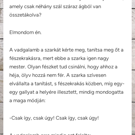
amely csak néhány szál száraz ágból van
összetákolva?
Elmondom én.
A vadgalamb a szarkát kérte meg, tanítsa meg őt a
fészekrakásra, mert ebbe a szarka igen nagy
mester. Olyan fészket tud csinálni, hogy ahhoz a
héja, ölyv hozzá nem fér. A szarka szívesen
elvállalta a tanítást, s fészekrakás közben, míg egy-
egy gallyat a helyére illesztett, mindig mondogatta
a maga módján:
-Csak így, csak úgy! Csak így, csak úgy!