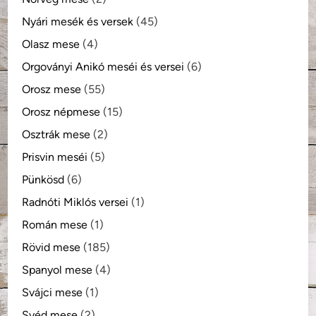
Nyári mesék és versek
(45)
Olasz mese
(4)
Orgoványi Anikó meséi és versei
(6)
Orosz mese
(55)
Orosz népmese
(15)
Osztrák mese
(2)
Prisvin meséi
(5)
Pünkösd
(6)
Radnóti Miklós versei
(1)
Román mese
(1)
Rövid mese
(185)
Spanyol mese
(4)
Svájci mese
(1)
Svéd mese
(2)