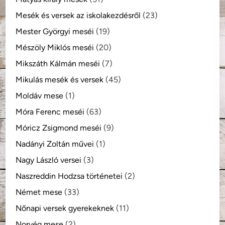
Mesék és versek az iskolakezdésről
(23)
Mester Györgyi meséi
(19)
Mészöly Miklós meséi
(20)
Mikszáth Kálmán meséi
(7)
Mikulás mesék és versek
(45)
Moldáv mese
(1)
Móra Ferenc meséi
(63)
Móricz Zsigmond meséi
(9)
Nadányi Zoltán művei
(1)
Nagy László versei
(3)
Naszreddin Hodzsa történetei
(2)
Német mese
(33)
Nőnapi versek gyerekeknek
(11)
Norvég mese
(2)