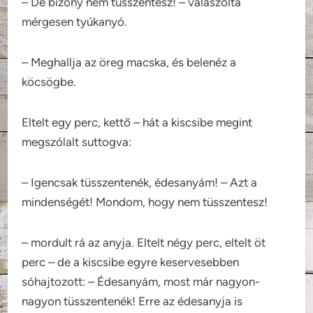
– De bizony nem tüsszentesz! – válaszolta
mérgesen tyúkanyó.
– Meghallja az öreg macska, és belenéz a
köcsögbe.
Eltelt egy perc, kettő – hát a kiscsibe megint
megszólalt suttogva:
– Igencsak tüsszentenék, édesanyám! – Azt a
mindenségét! Mondom, hogy nem tüsszentesz!
– mordult rá az anyja. Eltelt négy perc, eltelt öt
perc – de a kiscsibe egyre keservesebben
sóhajtozott: – Édesanyám, most már nagyon-
nagyon tüsszentenék! Erre az édesanyja is