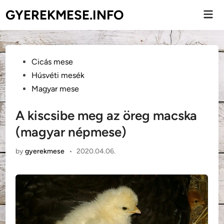
Skip
GYEREKMESE.INFO
Mai
to
Men
content
Posted
Cicás mese
in
Húsvéti mesék
Magyar mese
A kiscsibe meg az öreg macska
(magyar népmese)
by
gyerekmese
•
2020.04.06.