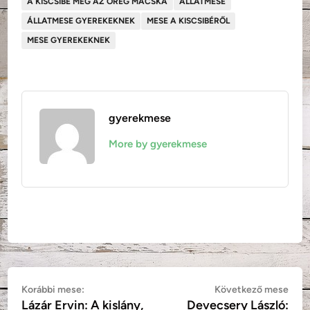
A KISCSIBE MEG AZ ÖREG MACSKA
ÁLLATMESE
ÁLLATMESE GYEREKEKNEK
MESE A KISCSIBÉRŐL
MESE GYEREKEKNEK
gyerekmese
More by gyerekmese
Bejegyzés
Korábbi
Köv
Korábbi mese:
Következő mese
Lázár Ervin: A kislány,
Devecsery László:
mese:
mes