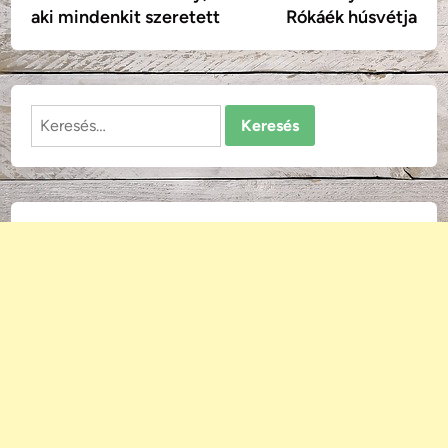
navigáció
aki mindenkit szeretett
Rókáék húsvétja
Keresés: