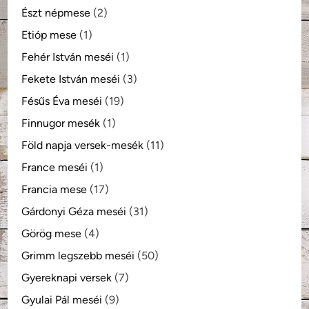
Észt népmese
(2)
Etióp mese
(1)
Fehér István meséi
(1)
Fekete István meséi
(3)
Fésűs Éva meséi
(19)
Finnugor mesék
(1)
Föld napja versek-mesék
(11)
France meséi
(1)
Francia mese
(17)
Gárdonyi Géza meséi
(31)
Görög mese
(4)
Grimm legszebb meséi
(50)
Gyereknapi versek
(7)
Gyulai Pál meséi
(9)