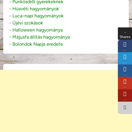
- Pünkösdről gyerekeknek
- Húsvéti hagyományok
- Luca-napi hagyományok
- Újévi szokások
- Halloween hagyománya
…
- Májusfa állítás hagyománya
Shares
- Bolondok Napja eredete
…
…
…
…
…