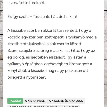
elveszítette türelmét.
És így szólt: – Tüsszents hát, de halkan!
A kiscsibe azonban akkorát tüsszentett, hogy a
köcsög egyszeriben szétrepedt, s tyúkanyó meg a
kiscsibe ott kuksoltak a sok cserép között.
Szerencséjükre az öreg macska azt hitte, hogy az
ég dörög, és ijedtében elszaladt. Így aztán a
tyúkanyó épségben-egészségben kitotyogott a
konyhából, a kiscsibe meg nagy peckesen ott
billegett a nyomában.
TAGGED
A KIS FA MESE
A KISCSIBE ÉS A KALÁCS