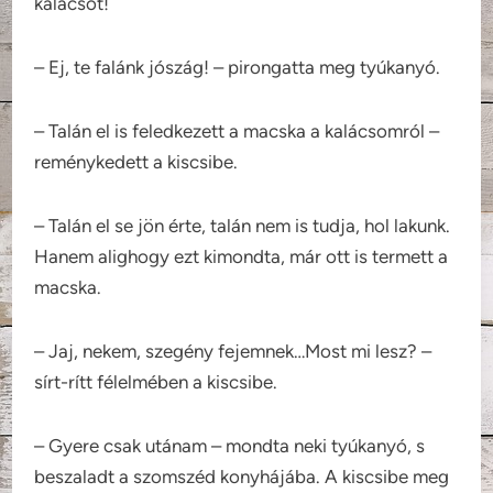
kalácsot!
– Ej, te falánk jószág! – pirongatta meg tyúkanyó.
– Talán el is feledkezett a macska a kalácsomról –
reménykedett a kiscsibe.
– Talán el se jön érte, talán nem is tudja, hol lakunk.
Hanem alighogy ezt kimondta, már ott is termett a
macska.
– Jaj, nekem, szegény fejemnek…Most mi lesz? –
sírt-rítt félelmében a kiscsibe.
– Gyere csak utánam – mondta neki tyúkanyó, s
beszaladt a szomszéd konyhájába. A kiscsibe meg