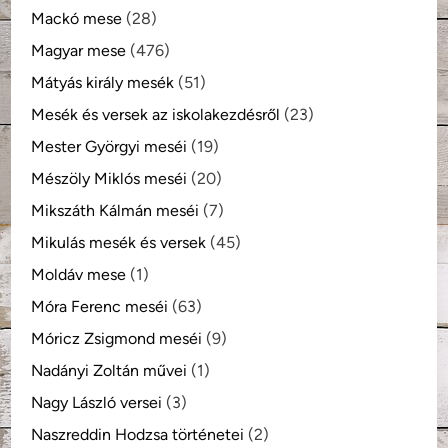
Mackó mese
(28)
Magyar mese
(476)
Mátyás király mesék
(51)
Mesék és versek az iskolakezdésről
(23)
Mester Györgyi meséi
(19)
Mészöly Miklós meséi
(20)
Mikszáth Kálmán meséi
(7)
Mikulás mesék és versek
(45)
Moldáv mese
(1)
Móra Ferenc meséi
(63)
Móricz Zsigmond meséi
(9)
Nadányi Zoltán művei
(1)
Nagy László versei
(3)
Naszreddin Hodzsa történetei
(2)