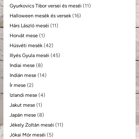
Gyurkovics Tibor versei és meséi
(11)
Halloween mesék és versek
(16)
Hárs László meséi
(11)
Horvát mese
(1)
Húsvéti mesék
(42)
Illyés Gyula meséi
(45)
Indiai mese
(8)
Indián mese
(14)
Ír mese
(2)
Izlandi mese
(4)
Jakut mese
(1)
Japán mese
(8)
Jékely Zoltán meséi
(11)
Jókai Mór meséi
(5)