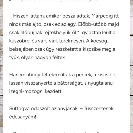
– Hiszen láttam, amikor beszaladtak. Márpedig itt
nincs más ajtó, csak ez az egy. Előbb-utóbb majd
csak előbújnak rejtekhelyükről.” Így aztán leült a
küszöbre, és várt-várt türelmesen. A köcsög
belsejében csak úgy reszketett a kiscsibe meg a
tyúk, olyan nagyon féltek.
Hanem ahogy teltek-múltak a percek, a kiscsibe
lassan visszanyerte a bátorságát, s nyugtalanul
izegni-mozogni kezdett.
Suttogva odaszólt az anyjának: – Tüsszentenék,
édesanyám!