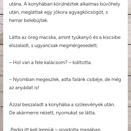
utána. A konyhában körülnéztek alkalmas búvóhely
után, megláttak egy jókora agyagköcsögöt, s
hamar belebújtak.
Látta az öreg macska, amint tyúkanyó és a kiscsibe
elszaladt, s ugyancsak megmérgesedett.
– Hol van a fele kalácsom? – kiáltotta.
– Nyomban megeszlek, adta falánk csibéje, de még
az anyádat is!
Azzal beszaladt a konyhába a szökevények után.
De akármerre nézett, nyomukat se látta.
„Pedig itt kell lenniük – gondolta magában.