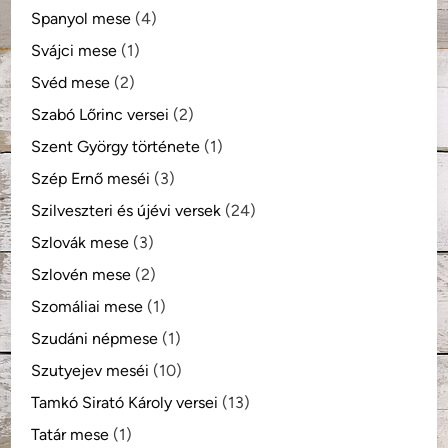
Spanyol mese
(4)
Svájci mese
(1)
Svéd mese
(2)
Szabó Lőrinc versei
(2)
Szent György története
(1)
Szép Ernő meséi
(3)
Szilveszteri és újévi versek
(24)
Szlovák mese
(3)
Szlovén mese
(2)
Szomáliai mese
(1)
Szudáni népmese
(1)
Szutyejev meséi
(10)
Tamkó Sirató Károly versei
(13)
Tatár mese
(1)