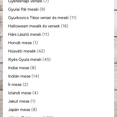
Gyereknapi versek
(7)
Gyulai Pál meséi
(9)
Gyurkovics Tibor versei és meséi
(11)
Halloween mesék és versek
(16)
Hárs László meséi
(11)
Horvát mese
(1)
Húsvéti mesék
(42)
Illyés Gyula meséi
(45)
Indiai mese
(8)
Indián mese
(14)
Ír mese
(2)
Izlandi mese
(4)
Jakut mese
(1)
Japán mese
(8)