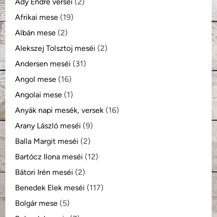
Ady Endre versei
(2)
Afrikai mese
(19)
Albán mese
(2)
Alekszej Tolsztoj meséi
(2)
Andersen meséi
(31)
Angol mese
(16)
Angolai mese
(1)
Anyák napi mesék, versek
(16)
Arany László meséi
(9)
Balla Margit meséi
(2)
Bartócz Ilona meséi
(12)
Bátori Irén meséi
(2)
Benedek Elek meséi
(117)
Bolgár mese
(5)