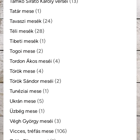
Tamkó Sirató Károly versei
(13)
Tatár mese
(1)
Tavaszi mesék
(24)
Téli mesék
(28)
Tibeti mesék
(1)
Togoi mese
(2)
Tordon Ákos meséi
(4)
Török mese
(4)
Török Sándor meséi
(2)
Tunéziai mese
(1)
Ukrán mese
(5)
Üzbég mese
(1)
Végh György meséi
(3)
Vicces, tréfás mese
(106)