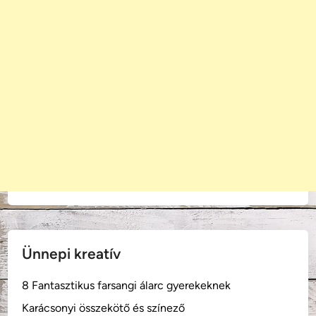
k
n
é
p
m
e
s
e
)
Ünnepi kreatív
8 Fantasztikus farsangi álarc gyerekeknek
Karácsonyi összekötő és színező