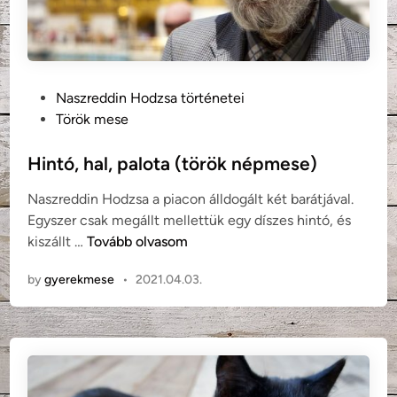
r
ö
k
n
P
Naszreddin Hodzsa történetei
é
o
Török mese
p
s
m
t
Hintó, hal, palota (török népmese)
e
e
s
Naszreddin Hodzsa a piacon álldogált két barátjával.
d
e
Egyszer csak megállt mellettük egy díszes hintó, és
i
)
H
kiszállt …
Tovább olvasom
n
i
by
gyerekmese
•
2021.04.03.
n
t
ó
,
h
a