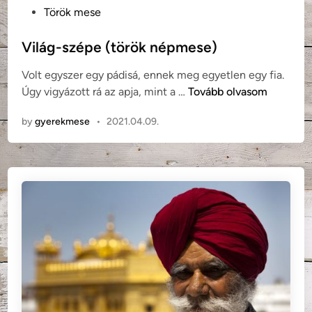
P
Török mese
o
s
Világ-szépe (török népmese)
t
Volt egyszer egy pádisá, ennek meg egyetlen egy fia.
e
V
Úgy vigyázott rá az apja, mint a …
Tovább olvasom
d
i
i
by
gyerekmese
•
2021.04.09.
l
n
á
g
-
s
z
é
p
e
(
t
ö