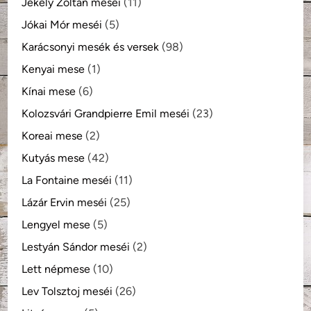
Jékely Zoltán meséi
(11)
Jókai Mór meséi
(5)
Karácsonyi mesék és versek
(98)
Kenyai mese
(1)
Kínai mese
(6)
Kolozsvári Grandpierre Emil meséi
(23)
Koreai mese
(2)
Kutyás mese
(42)
La Fontaine meséi
(11)
Lázár Ervin meséi
(25)
Lengyel mese
(5)
Lestyán Sándor meséi
(2)
Lett népmese
(10)
Lev Tolsztoj meséi
(26)