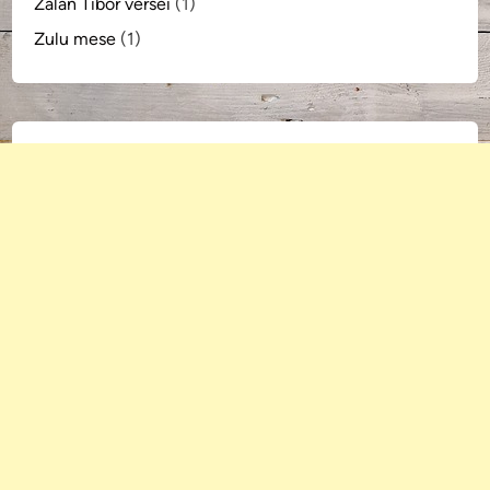
Zalán Tibor versei
(1)
Zulu mese
(1)