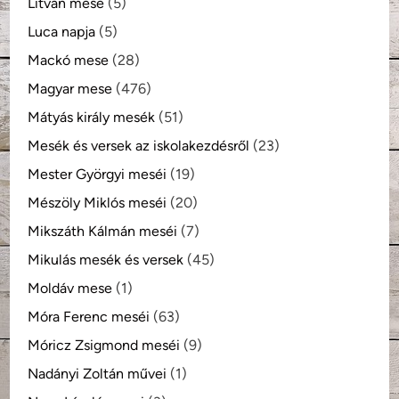
Litván mese
(5)
Luca napja
(5)
Mackó mese
(28)
Magyar mese
(476)
Mátyás király mesék
(51)
Mesék és versek az iskolakezdésről
(23)
Mester Györgyi meséi
(19)
Mészöly Miklós meséi
(20)
Mikszáth Kálmán meséi
(7)
Mikulás mesék és versek
(45)
Moldáv mese
(1)
Móra Ferenc meséi
(63)
Móricz Zsigmond meséi
(9)
Nadányi Zoltán művei
(1)