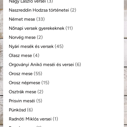
Nagy László versei
(3)
Naszreddin Hodzsa történetei
(2)
Német mese
(33)
Nőnapi versek gyerekeknek
(11)
Norvég mese
(2)
Nyári mesék és versek
(45)
Olasz mese
(4)
Orgoványi Anikó meséi és versei
(6)
Orosz mese
(55)
Orosz népmese
(15)
Osztrák mese
(2)
Prisvin meséi
(5)
Pünkösd
(6)
Radnóti Miklós versei
(1)