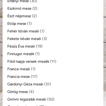
Erdélyi mese
(30)
Eszkimó mese
(2)
Észt népmese
(2)
Etióp mese
(1)
Fehér István meséi
(1)
Fekete István meséi
(3)
Fésűs Éva meséi
(19)
Finnugor mesék
(1)
Föld napja versek-mesék
(11)
France meséi
(1)
Francia mese
(17)
Gárdonyi Géza meséi
(31)
Görög mese
(4)
Grimm legszebb meséi
(50)