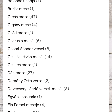
Bolondok napja
(7)
Burját mese
(1)
Cicás mese
(47)
Cigány mese
(4)
Csád mese
(1)
Csarusin meséi
(6)
Csoóri Sándor versei
(8)
Csukás István meséi
(14)
Csukcs mese
(1)
Dán mese
(27)
Demény Ottó versei
(2)
Devecsery László versei, meséi
(8)
Egyéb kategória
(1)
Ela Peroci meséje
(4)