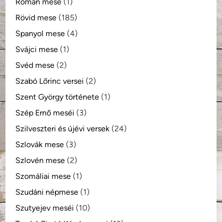
Román mese
(1)
Rövid mese
(185)
Spanyol mese
(4)
Svájci mese
(1)
Svéd mese
(2)
Szabó Lőrinc versei
(2)
Szent György története
(1)
Szép Ernő meséi
(3)
Szilveszteri és újévi versek
(24)
Szlovák mese
(3)
Szlovén mese
(2)
Szomáliai mese
(1)
Szudáni népmese
(1)
Szutyejev meséi
(10)