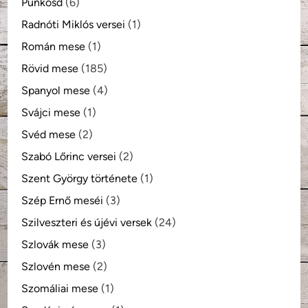
Pünkösd
(6)
Radnóti Miklós versei
(1)
Román mese
(1)
Rövid mese
(185)
Spanyol mese
(4)
Svájci mese
(1)
Svéd mese
(2)
Szabó Lőrinc versei
(2)
Szent György története
(1)
Szép Ernő meséi
(3)
Szilveszteri és újévi versek
(24)
Szlovák mese
(3)
Szlovén mese
(2)
Szomáliai mese
(1)