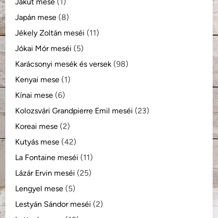
Jakut mese
(1)
Japán mese
(8)
Jékely Zoltán meséi
(11)
Jókai Mór meséi
(5)
Karácsonyi mesék és versek
(98)
Kenyai mese
(1)
Kínai mese
(6)
Kolozsvári Grandpierre Emil meséi
(23)
Koreai mese
(2)
Kutyás mese
(42)
La Fontaine meséi
(11)
Lázár Ervin meséi
(25)
Lengyel mese
(5)
Lestyán Sándor meséi
(2)