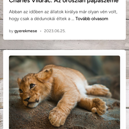
Charles Vildrac: Az oroszlán pápaszeme
t
Abban az időben az állatok királya már olyan vén volt,
e
C
hogy csak a dédunokái éltek a …
Tovább olvasom
d
h
i
by
gyerekmese
•
2023.06.25.
a
n
r
l
e
s
V
i
l
d
r
a
c
:
A
z