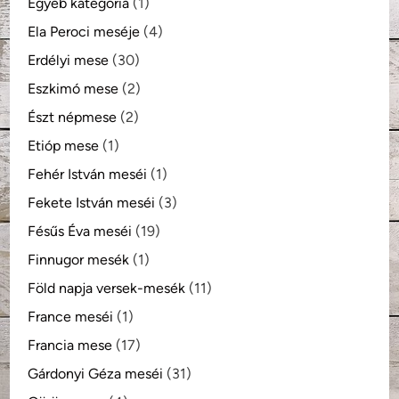
Egyéb kategória
(1)
Ela Peroci meséje
(4)
Erdélyi mese
(30)
Eszkimó mese
(2)
Észt népmese
(2)
Etióp mese
(1)
Fehér István meséi
(1)
Fekete István meséi
(3)
Fésűs Éva meséi
(19)
Finnugor mesék
(1)
Föld napja versek-mesék
(11)
France meséi
(1)
Francia mese
(17)
Gárdonyi Géza meséi
(31)