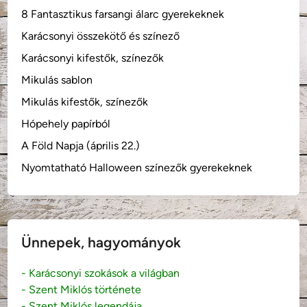
e
8 Fantasztikus farsangi álarc gyerekeknek
)
Karácsonyi összekötő és színező
Karácsonyi kifestők, színezők
Mikulás sablon
Mikulás kifestők, színezők
Hópehely papírból
A Föld Napja (április 22.)
Nyomtatható Halloween színezők gyerekeknek
Ünnepek, hagyományok
- Karácsonyi szokások a világban
- Szent Miklós története
- Szent Miklós legendája