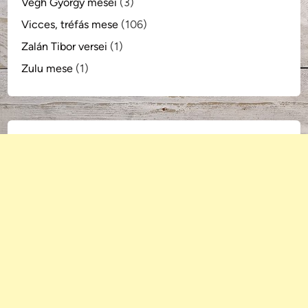
Végh György meséi
(3)
Vicces, tréfás mese
(106)
Zalán Tibor versei
(1)
Zulu mese
(1)