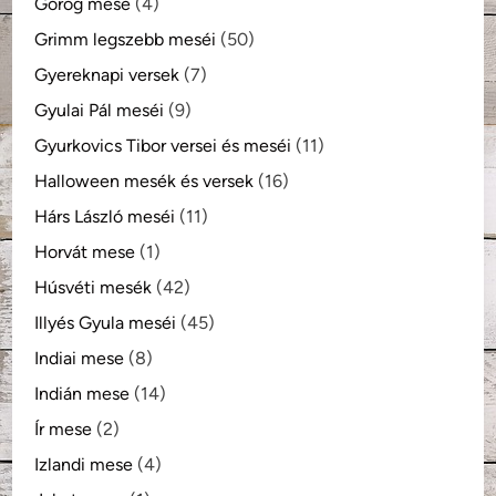
Görög mese
(4)
Grimm legszebb meséi
(50)
Gyereknapi versek
(7)
Gyulai Pál meséi
(9)
Gyurkovics Tibor versei és meséi
(11)
Halloween mesék és versek
(16)
Hárs László meséi
(11)
Horvát mese
(1)
Húsvéti mesék
(42)
Illyés Gyula meséi
(45)
Indiai mese
(8)
Indián mese
(14)
Ír mese
(2)
Izlandi mese
(4)