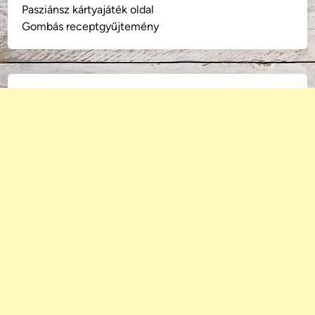
Pasziánsz kártyajáték oldal
Gombás receptgyűjtemény