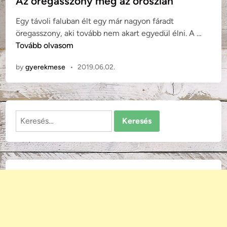
Az öregasszony meg az oroszlán
á
e
n
Egy távoli faluban élt egy már nagyon fáradt
d
:
A
öregasszony, aki tovább nem akart egyedül élni. A …
i
E
z
Tovább olvasom
n
g
ö
y
by
gyerekmese
•
2019.06.02.
r
o
e
r
g
o
a
s
Keresés:
s
z
s
l
z
á
o
n
n
k
y
ö
m
l
e
y
g
ö