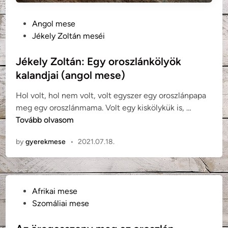
o
P
Angol mese
r
o
Jékely Zoltán meséi
o
s
s
t
Jékely Zoltán: Egy oroszlánkölyök
z
e
l
kalandjai (angol mese)
d
á
Hol volt, hol nem volt, volt egyszer egy oroszlánpapa
i
n
J
meg egv oroszlánmama. Volt egy kiskölykük is, …
n
p
é
Tovább olvasom
á
k
p
by
gyerekmese
•
2021.07.18.
e
a
l
s
y
z
Z
e
P
Afrikai mese
o
m
o
Szomáliai mese
l
e
s
t
t