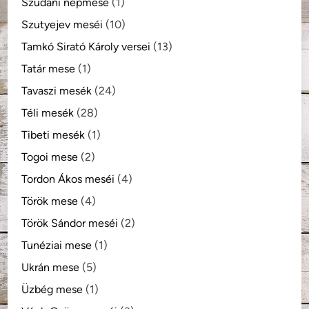
Szudáni népmese
(1)
Szutyejev meséi
(10)
Tamkó Sirató Károly versei
(13)
Tatár mese
(1)
Tavaszi mesék
(24)
Téli mesék
(28)
Tibeti mesék
(1)
Togoi mese
(2)
Tordon Ákos meséi
(4)
Török mese
(4)
Török Sándor meséi
(2)
Tunéziai mese
(1)
Ukrán mese
(5)
Üzbég mese
(1)