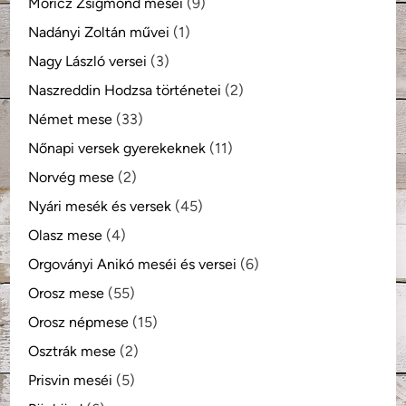
Móricz Zsigmond meséi
(9)
Nadányi Zoltán művei
(1)
Nagy László versei
(3)
Naszreddin Hodzsa történetei
(2)
Német mese
(33)
Nőnapi versek gyerekeknek
(11)
Norvég mese
(2)
Nyári mesék és versek
(45)
Olasz mese
(4)
Orgoványi Anikó meséi és versei
(6)
Orosz mese
(55)
Orosz népmese
(15)
Osztrák mese
(2)
Prisvin meséi
(5)