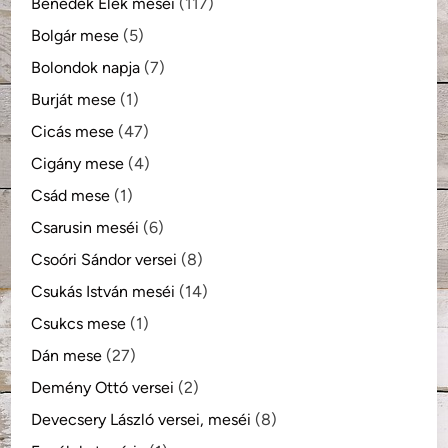
Benedek Elek meséi
(117)
Bolgár mese
(5)
Bolondok napja
(7)
Burját mese
(1)
Cicás mese
(47)
Cigány mese
(4)
Csád mese
(1)
Csarusin meséi
(6)
Csoóri Sándor versei
(8)
Csukás István meséi
(14)
Csukcs mese
(1)
Dán mese
(27)
Demény Ottó versei
(2)
Devecsery László versei, meséi
(8)