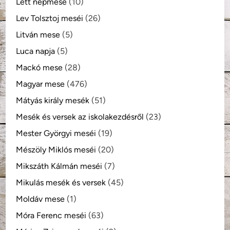
Lett népmese
(10)
Lev Tolsztoj meséi
(26)
Litván mese
(5)
Luca napja
(5)
Mackó mese
(28)
Magyar mese
(476)
Mátyás király mesék
(51)
Mesék és versek az iskolakezdésről
(23)
Mester Györgyi meséi
(19)
Mészöly Miklós meséi
(20)
Mikszáth Kálmán meséi
(7)
Mikulás mesék és versek
(45)
Moldáv mese
(1)
Móra Ferenc meséi
(63)