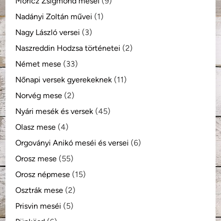
Móricz Zsigmond meséi
(9)
Nadányi Zoltán művei
(1)
Nagy László versei
(3)
Naszreddin Hodzsa történetei
(2)
Német mese
(33)
Nőnapi versek gyerekeknek
(11)
Norvég mese
(2)
Nyári mesék és versek
(45)
Olasz mese
(4)
Orgoványi Anikó meséi és versei
(6)
Orosz mese
(55)
Orosz népmese
(15)
Osztrák mese
(2)
Prisvin meséi
(5)