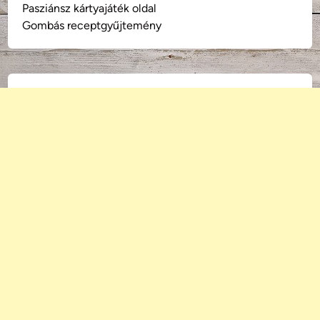
Pasziánsz kártyajáték oldal
Gombás receptgyűjtemény