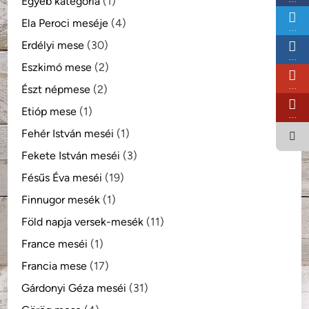
Egyéb kategória
(1)
Ela Peroci meséje
(4)
…
Erdélyi mese
(30)
…
Eszkimó mese
(2)
…
Észt népmese
(2)
Etióp mese
(1)
…
Fehér István meséi
(1)
Fekete István meséi
(3)
Fésűs Éva meséi
(19)
Finnugor mesék
(1)
Föld napja versek-mesék
(11)
France meséi
(1)
Francia mese
(17)
Gárdonyi Géza meséi
(31)