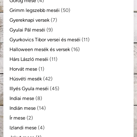
Görög mese
(4)
Grimm legszebb meséi
(50)
Gyereknapi versek
(7)
Gyulai Pál meséi
(9)
Gyurkovics Tibor versei és meséi
(11)
Halloween mesék és versek
(16)
Hárs László meséi
(11)
Horvát mese
(1)
Húsvéti mesék
(42)
Illyés Gyula meséi
(45)
Indiai mese
(8)
Indián mese
(14)
Ír mese
(2)
Izlandi mese
(4)