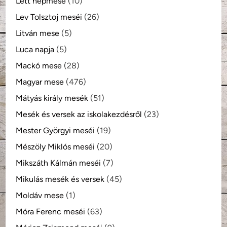
Lett népmese
(10)
Lev Tolsztoj meséi
(26)
Litván mese
(5)
Luca napja
(5)
Mackó mese
(28)
Magyar mese
(476)
Mátyás király mesék
(51)
Mesék és versek az iskolakezdésről
(23)
Mester Györgyi meséi
(19)
Mészöly Miklós meséi
(20)
Mikszáth Kálmán meséi
(7)
Mikulás mesék és versek
(45)
Moldáv mese
(1)
Móra Ferenc meséi
(63)