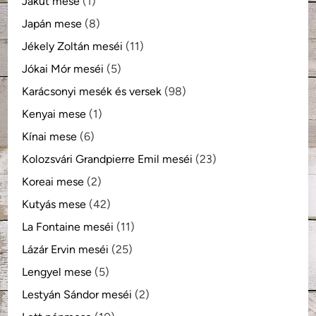
Jakut mese
(1)
Japán mese
(8)
Jékely Zoltán meséi
(11)
Jókai Mór meséi
(5)
Karácsonyi mesék és versek
(98)
Kenyai mese
(1)
Kínai mese
(6)
Kolozsvári Grandpierre Emil meséi
(23)
Koreai mese
(2)
Kutyás mese
(42)
La Fontaine meséi
(11)
Lázár Ervin meséi
(25)
Lengyel mese
(5)
Lestyán Sándor meséi
(2)