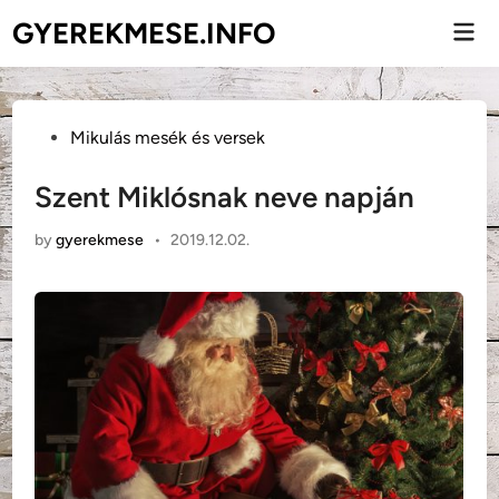
Skip
GYEREKMESE.INFO
Mai
to
Men
content
Posted
Mikulás mesék és versek
in
Szent Miklósnak neve napján
by
gyerekmese
•
2019.12.02.