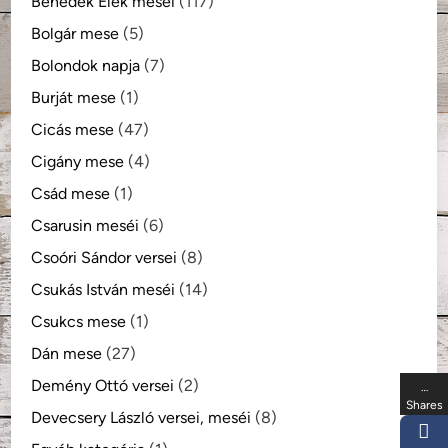
Benedek Elek meséi
(117)
Bolgár mese
(5)
Bolondok napja
(7)
Burját mese
(1)
Cicás mese
(47)
Cigány mese
(4)
Csád mese
(1)
Csarusin meséi
(6)
Csoóri Sándor versei
(8)
Csukás István meséi
(14)
Csukcs mese
(1)
Dán mese
(27)
Demény Ottó versei
(2)
…
Shares
Devecsery László versei, meséi
(8)
…