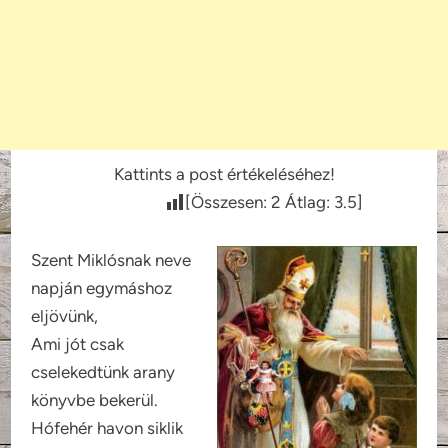
Kattints a post értékeléséhez!
[Összesen:
2
Átlag:
3.5
]
Szent Miklósnak neve
napján egymáshoz
eljövünk,
Ami jót csak
cselekedtünk arany
könyvbe bekerül.
Hófehér havon siklik