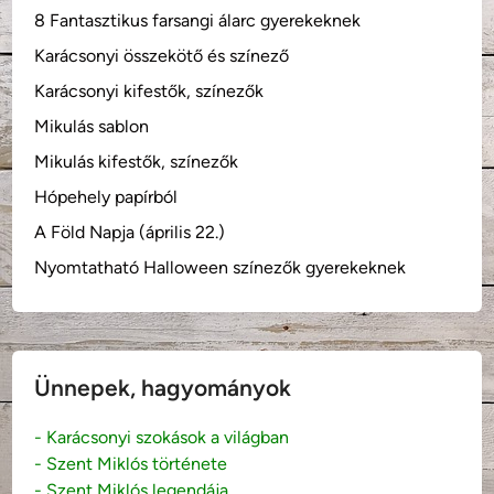
8 Fantasztikus farsangi álarc gyerekeknek
Karácsonyi összekötő és színező
Karácsonyi kifestők, színezők
Mikulás sablon
Mikulás kifestők, színezők
Hópehely papírból
A Föld Napja (április 22.)
Nyomtatható Halloween színezők gyerekeknek
Ünnepek, hagyományok
- Karácsonyi szokások a világban
- Szent Miklós története
- Szent Miklós legendája