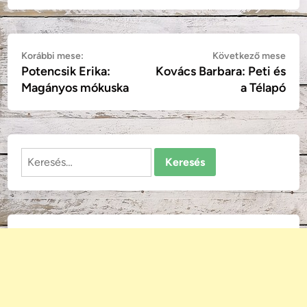
Bejegyzés
Korábbi
Köv
Korábbi mese:
Következő mese
Potencsik Erika:
Kovács Barbara: Peti és
mese:
mes
navigáció
Magányos mókuska
a Télapó
Keresés: