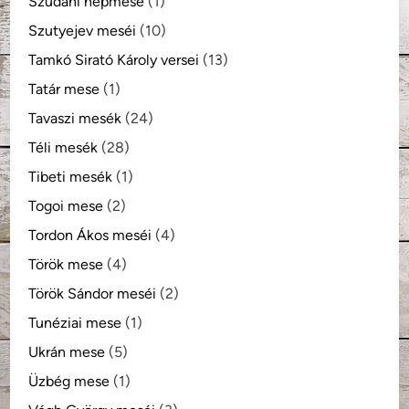
Szudáni népmese
(1)
Szutyejev meséi
(10)
Tamkó Sirató Károly versei
(13)
Tatár mese
(1)
Tavaszi mesék
(24)
Téli mesék
(28)
Tibeti mesék
(1)
Togoi mese
(2)
Tordon Ákos meséi
(4)
Török mese
(4)
Török Sándor meséi
(2)
Tunéziai mese
(1)
Ukrán mese
(5)
Üzbég mese
(1)