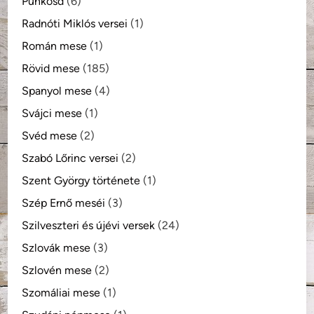
Pünkösd
(6)
Radnóti Miklós versei
(1)
Román mese
(1)
Rövid mese
(185)
Spanyol mese
(4)
Svájci mese
(1)
Svéd mese
(2)
Szabó Lőrinc versei
(2)
Szent György története
(1)
Szép Ernő meséi
(3)
Szilveszteri és újévi versek
(24)
Szlovák mese
(3)
Szlovén mese
(2)
Szomáliai mese
(1)