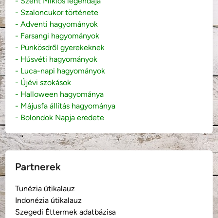
- Szent Miklós legendája
- Szaloncukor története
- Adventi hagyományok
- Farsangi hagyományok
- Pünkösdről gyerekeknek
- Húsvéti hagyományok
- Luca-napi hagyományok
- Újévi szokások
- Halloween hagyománya
- Májusfa állítás hagyománya
- Bolondok Napja eredete
Partnerek
Tunézia útikalauz
Indonézia útikalauz
Szegedi Éttermek adatbázisa