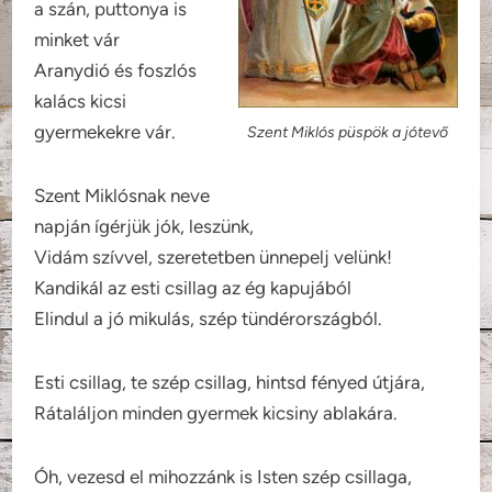
a szán, puttonya is
minket vár
Aranydió és foszlós
kalács kicsi
gyermekekre vár.
Szent Miklós püspök a jótevő
Szent Miklósnak neve
napján ígérjük jók, leszünk,
Vidám szívvel, szeretetben ünnepelj velünk!
Kandikál az esti csillag az ég kapujából
Elindul a jó mikulás, szép tündérországból.
Esti csillag, te szép csillag, hintsd fényed útjára,
Rátaláljon minden gyermek kicsiny ablakára.
Óh, vezesd el mihozzánk is Isten szép csillaga,