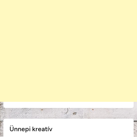
Ünnepi kreatív