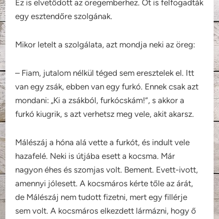
Ez is elvetődött az öregemberhez. Őt is felfogadták
egy esztendőre szolgának.
Mikor letelt a szolgálata, azt mondja neki az öreg:
– Fiam, jutalom nélkül téged sem eresztelek el. Itt
van egy zsák, ebben van egy furkó. Ennek csak azt
mondani: „Ki a zsákból, furkócskám!”, s akkor a
furkó kiugrik, s azt verhetsz meg vele, akit akarsz.
Málészáj a hóna alá vette a furkót, és indult vele
hazafelé. Neki is útjába esett a kocsma. Már
nagyon éhes és szomjas volt. Bement. Evett-ivott,
amennyi jólesett. A kocsmáros kérte tőle az árát,
de Málészáj nem tudott fizetni, mert egy fillérje
sem volt. A kocsmáros elkezdett lármázni, hogy ő