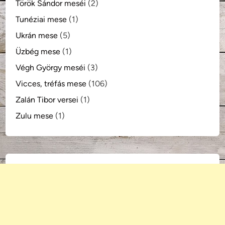
Török Sándor meséi
(2)
Tunéziai mese
(1)
Ukrán mese
(5)
Üzbég mese
(1)
Végh György meséi
(3)
Vicces, tréfás mese
(106)
Zalán Tibor versei
(1)
Zulu mese
(1)