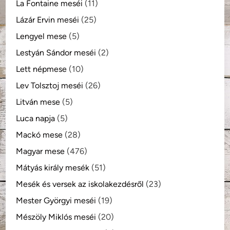
La Fontaine meséi
(11)
Lázár Ervin meséi
(25)
Lengyel mese
(5)
Lestyán Sándor meséi
(2)
Lett népmese
(10)
Lev Tolsztoj meséi
(26)
Litván mese
(5)
Luca napja
(5)
Mackó mese
(28)
Magyar mese
(476)
Mátyás király mesék
(51)
Mesék és versek az iskolakezdésről
(23)
Mester Györgyi meséi
(19)
Mészöly Miklós meséi
(20)