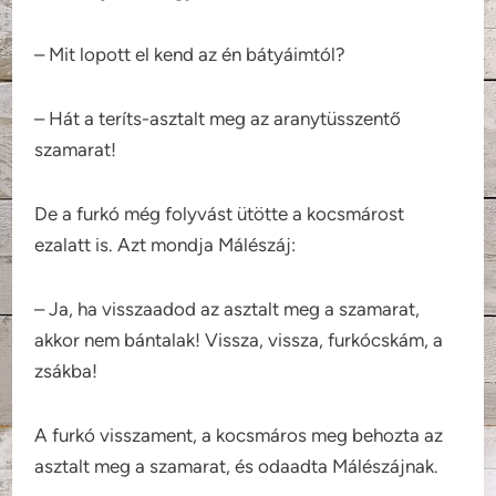
– Mit lopott el kend az én bátyáimtól?
– Hát a teríts-asztalt meg az aranytüsszentő
szamarat!
De a furkó még folyvást ütötte a kocsmárost
ezalatt is. Azt mondja Málészáj:
– Ja, ha visszaadod az asztalt meg a szamarat,
akkor nem bántalak! Vissza, vissza, furkócskám, a
zsákba!
A furkó visszament, a kocsmáros meg behozta az
asztalt meg a szamarat, és odaadta Málészájnak.