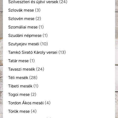
Szilveszteri és újévi versek
(24)
Szlovák mese
(3)
Szlovén mese
(2)
Szomáliai mese
(1)
Szudáni népmese
(1)
Szutyejev meséi
(10)
Tamkó Sirató Károly versei
(13)
Tatár mese
(1)
Tavaszi mesék
(24)
Téli mesék
(28)
Tibeti mesék
(1)
Togoi mese
(2)
Tordon Ákos meséi
(4)
Török mese
(4)