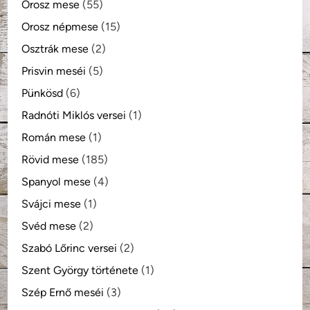
Orosz mese
(55)
Orosz népmese
(15)
Osztrák mese
(2)
Prisvin meséi
(5)
Pünkösd
(6)
Radnóti Miklós versei
(1)
Román mese
(1)
Rövid mese
(185)
Spanyol mese
(4)
Svájci mese
(1)
Svéd mese
(2)
Szabó Lőrinc versei
(2)
Szent György története
(1)
Szép Ernő meséi
(3)