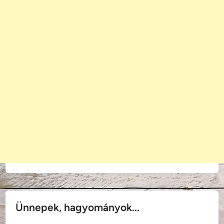
Ünnepek, hagyományok...