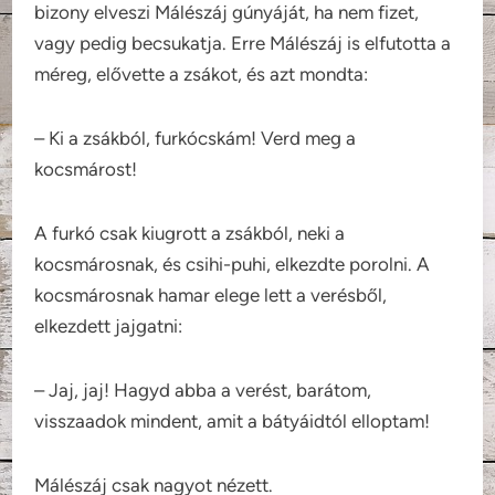
bizony elveszi Málészáj gúnyáját, ha nem fizet,
vagy pedig becsukatja. Erre Málészáj is elfutotta a
méreg, elővette a zsákot, és azt mondta:
– Ki a zsákból, furkócskám! Verd meg a
kocsmárost!
A furkó csak kiugrott a zsákból, neki a
kocsmárosnak, és csihi-puhi, elkezdte porolni. A
kocsmárosnak hamar elege lett a verésből,
elkezdett jajgatni:
– Jaj, jaj! Hagyd abba a verést, barátom,
visszaadok mindent, amit a bátyáidtól elloptam!
Málészáj csak nagyot nézett.