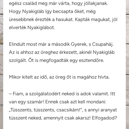
egész család meg már várta, hogy jóllakjanak.
Hogy Nyakigláb így becsapta őket, még
üresebbnek érezték a hasukat. Kapták magukat, jól
elverték Nyakiglábot.
Elindult most már a második Gyerek, s Csupaháj.
Az is ahhoz az öreghez érkezett, akinél Nyakigláb
szolgált. Őt is megfogadták egy esztendőre.
Mikor kitelt az idő, az öreg őt is magához hívta.
– Fiam, a szolgálatodért neked is adok valamit. Itt
van egy szamár! Ennek csak azt kell mondani:
„Tüsszents, tüsszents, csacsikám!”, s annyi aranyat
tüsszent neked, amennyit csak akarsz! Elfogadod?