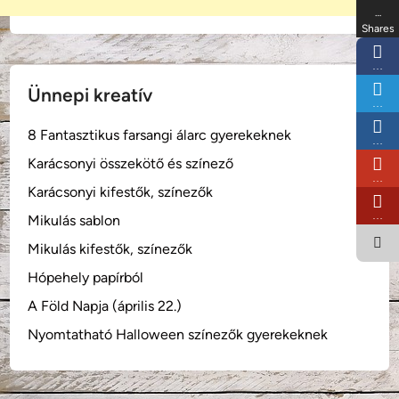
…
Shares
…
Ünnepi kreatív
…
8 Fantasztikus farsangi álarc gyerekeknek
…
Karácsonyi összekötő és színező
…
Karácsonyi kifestők, színezők
…
Mikulás sablon
Mikulás kifestők, színezők
Hópehely papírból
A Föld Napja (április 22.)
Nyomtatható Halloween színezők gyerekeknek