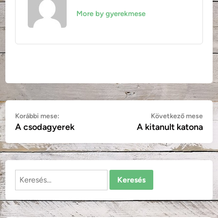
More by gyerekmese
Bejegyzés
Korábbi
Köv
Korábbi mese:
Következő mese
A csodagyerek
A kitanult katona
mese:
mes
navigáció
Keresés: