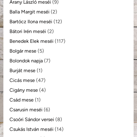
Arany László meséi
(9)
Balla Margit meséi
(2)
Bartócz Ilona meséi
(12)
Bátori Irén meséi
(2)
Benedek Elek meséi
(117)
Bolgár mese
(5)
Bolondok napja
(7)
Burját mese
(1)
Cicás mese
(47)
Cigány mese
(4)
Csád mese
(1)
Csarusin meséi
(6)
Csoóri Sándor versei
(8)
Csukás István meséi
(14)