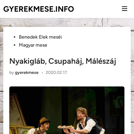
Skip
GYEREKMESE.INFO
Mai
to
Men
content
Posted
Benedek Elek meséi
in
Magyar mese
Nyakigláb, Csupaháj, Málészáj
by
gyerekmese
•
2020.02.17.