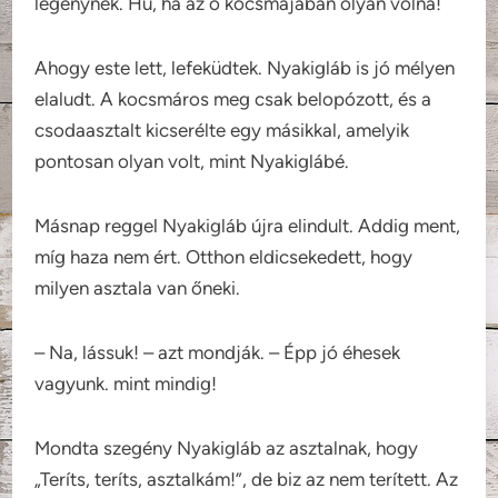
legénynek. Hű, ha az ő kocsmájában olyan volna!
Ahogy este lett, lefeküdtek. Nyakigláb is jó mélyen
elaludt. A kocsmáros meg csak belopózott, és a
csodaasztalt kicserélte egy másikkal, amelyik
pontosan olyan volt, mint Nyakiglábé.
Másnap reggel Nyakigláb újra elindult. Addig ment,
míg haza nem ért. Otthon eldicsekedett, hogy
milyen asztala van őneki.
– Na, lássuk! – azt mondják. – Épp jó éhesek
vagyunk. mint mindig!
Mondta szegény Nyakigláb az asztalnak, hogy
„Teríts, teríts, asztalkám!”, de biz az nem terített. Az