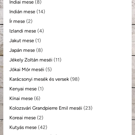
Indiai mese
(8)
Indián mese
(14)
Ír mese
(2)
Izlandi mese
(4)
Jakut mese
(1)
Japán mese
(8)
Jékely Zoltán meséi
(11)
Jókai Mór meséi
(5)
Karácsonyi mesék és versek
(98)
Kenyai mese
(1)
Kínai mese
(6)
Kolozsvári Grandpierre Emil meséi
(23)
Koreai mese
(2)
Kutyás mese
(42)