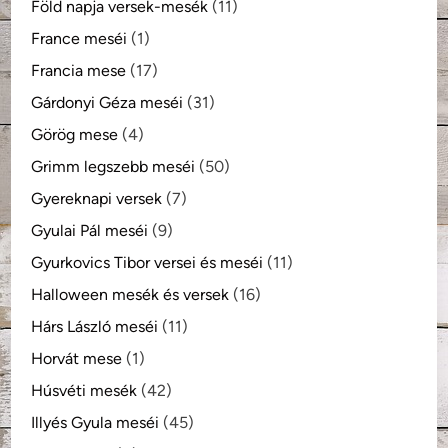
Föld napja versek-mesék
(11)
France meséi
(1)
Francia mese
(17)
Gárdonyi Géza meséi
(31)
Görög mese
(4)
Grimm legszebb meséi
(50)
Gyereknapi versek
(7)
Gyulai Pál meséi
(9)
Gyurkovics Tibor versei és meséi
(11)
Halloween mesék és versek
(16)
Hárs László meséi
(11)
Horvát mese
(1)
Húsvéti mesék
(42)
Illyés Gyula meséi
(45)