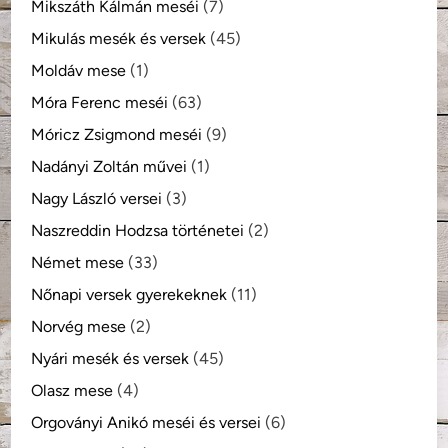
Mikszáth Kálmán meséi
(7)
Mikulás mesék és versek
(45)
Moldáv mese
(1)
Móra Ferenc meséi
(63)
Móricz Zsigmond meséi
(9)
Nadányi Zoltán művei
(1)
Nagy László versei
(3)
Naszreddin Hodzsa történetei
(2)
Német mese
(33)
Nőnapi versek gyerekeknek
(11)
Norvég mese
(2)
Nyári mesék és versek
(45)
Olasz mese
(4)
Orgoványi Anikó meséi és versei
(6)