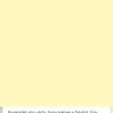
Nyakigláb alig várta, hogy kiérjen a faluból. Egy