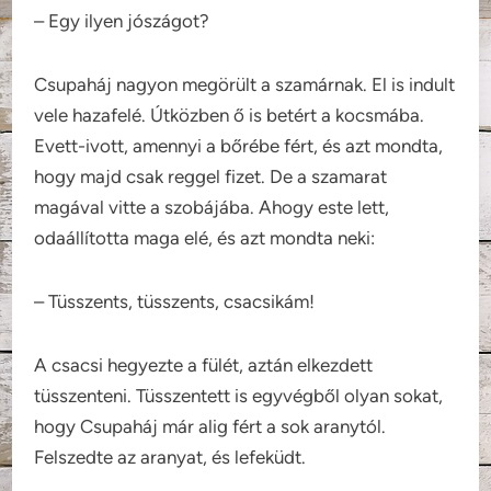
– Egy ilyen jószágot?
Csupaháj nagyon megörült a szamárnak. El is indult
vele hazafelé. Útközben ő is betért a kocsmába.
Evett-ivott, amennyi a bőrébe fért, és azt mondta,
hogy majd csak reggel fizet. De a szamarat
magával vitte a szobájába. Ahogy este lett,
odaállította maga elé, és azt mondta neki:
– Tüsszents, tüsszents, csacsikám!
A csacsi hegyezte a fülét, aztán elkezdett
tüsszenteni. Tüsszentett is egyvégből olyan sokat,
hogy Csupaháj már alig fért a sok aranytól.
Felszedte az aranyat, és lefeküdt.