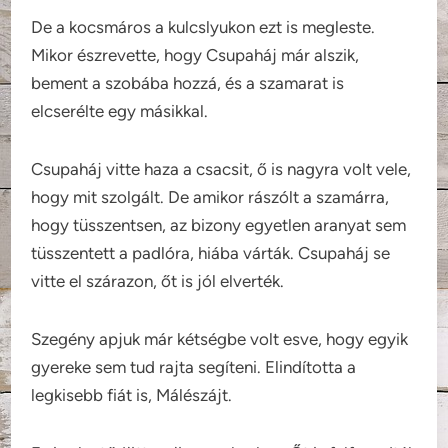
De a kocsmáros a kulcslyukon ezt is megleste.
Mikor észrevette, hogy Csupaháj már alszik,
bement a szobába hozzá, és a szamarat is
elcserélte egy másikkal.
Csupaháj vitte haza a csacsit, ő is nagyra volt vele,
hogy mit szolgált. De amikor rászólt a szamárra,
hogy tüsszentsen, az bizony egyetlen aranyat sem
tüsszentett a padlóra, hiába várták. Csupaháj se
vitte el szárazon, őt is jól elverték.
Szegény apjuk már kétségbe volt esve, hogy egyik
gyereke sem tud rajta segíteni. Elindította a
legkisebb fiát is, Málészájt.