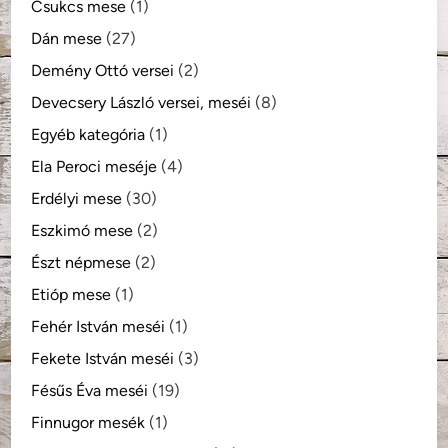
Csukcs mese
(1)
Dán mese
(27)
Demény Ottó versei
(2)
Devecsery László versei, meséi
(8)
Egyéb kategória
(1)
Ela Peroci meséje
(4)
Erdélyi mese
(30)
Eszkimó mese
(2)
Észt népmese
(2)
Etióp mese
(1)
Fehér István meséi
(1)
Fekete István meséi
(3)
Fésűs Éva meséi
(19)
Finnugor mesék
(1)