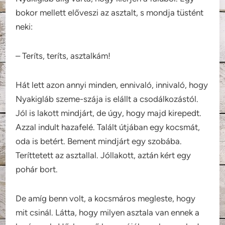
bokor mellett előveszi az asztalt, s mondja tüstént
neki:
– Teríts, teríts, asztalkám!
Hát lett azon annyi minden, ennivaló, innivaló, hogy
Nyakigláb szeme-szája is elállt a csodálkozástól.
Jól is lakott mindjárt, de úgy, hogy majd kirepedt.
Azzal indult hazafelé. Talált útjában egy kocsmát,
oda is betért. Bement mindjárt egy szobába.
Teríttetett az asztallal. Jóllakott, aztán kért egy
pohár bort.
De amíg benn volt, a kocsmáros megleste, hogy
mit csinál. Látta, hogy milyen asztala van ennek a