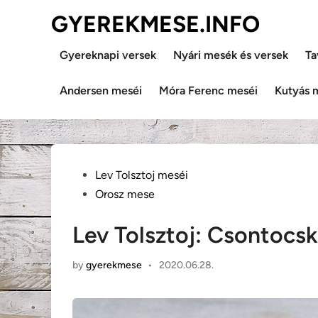
Skip
GYEREKMESE.INFO
to
content
Gyereknapi versek
Nyári mesék és versek
Ta
Andersen meséi
Móra Ferenc meséi
Kutyás 
Posted
Lev Tolsztoj meséi
in
Orosz mese
Lev Tolsztoj: Csontocsk
by
gyerekmese
•
2020.06.28.