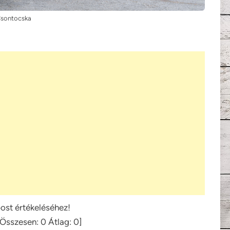
sontocska
post értékeléséhez!
[Összesen:
0
Átlag:
0
]