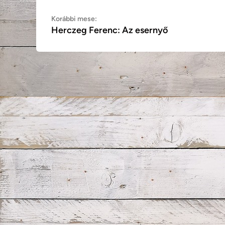
Bejegyzés
Korábbi
Korábbi mese:
Herczeg Ferenc: Az esernyő
mese:
navigáció