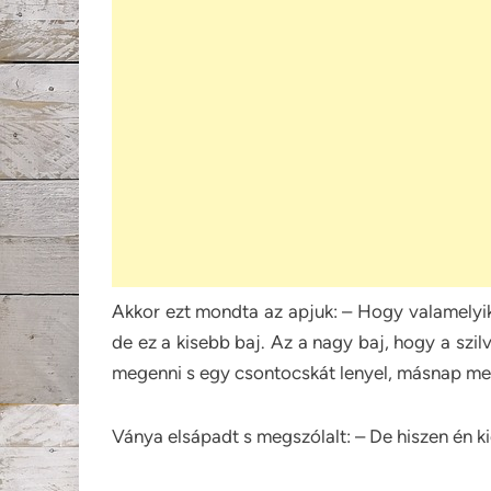
Akkor ezt mondta az apjuk: – Hogy valamelyik
de ez a kisebb baj. Az a nagy baj, hogy a szi
megenni s egy csontocskát lenyel, másnap megh
Ványa elsápadt s megszólalt: – De hiszen én k