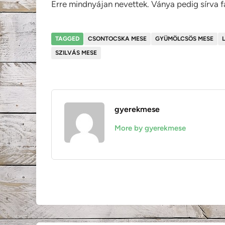
Erre mindnyájan nevettek. Ványa pedig sírva f
TAGGED
CSONTOCSKA MESE
GYÜMÖLCSÖS MESE
SZILVÁS MESE
gyerekmese
More by gyerekmese