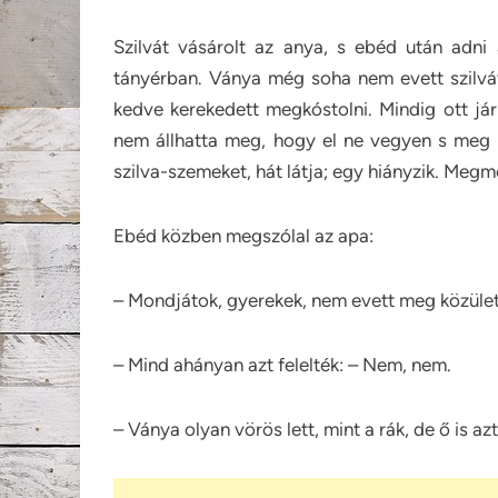
Szilvát vásárolt az anya, s ebéd után adni
tányérban. Ványa még soha nem evett szilvát
kedve kerekedett megkóstolni. Mindig ott járk
nem állhatta meg, hogy el ne vegyen s meg 
szilva-szemeket, hát látja; egy hiányzik. Megm
Ebéd közben megszólal az apa:
– Mondjátok, gyerekek, nem evett meg közület
– Mind ahányan azt felelték: – Nem, nem.
– Ványa olyan vörös lett, mint a rák, de ő is 