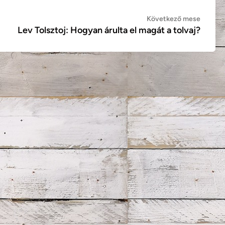
Követ
Következő mese
Lev Tolsztoj: Hogyan árulta el magát a tolvaj?
mese: