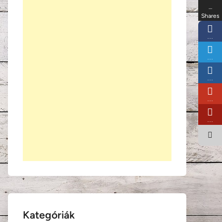
…
Shares
…
…
…
…
…
Kategóriák