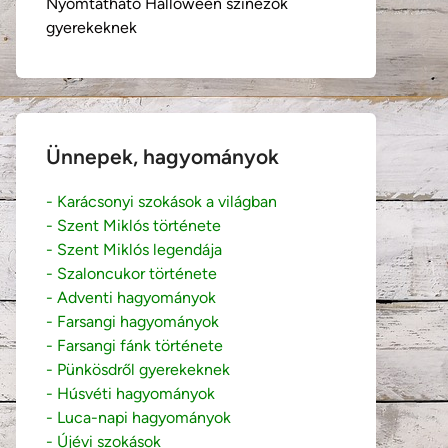
Nyomtatható Halloween színezők
gyerekeknek
Ünnepek, hagyományok
- Karácsonyi szokások a világban
- Szent Miklós története
- Szent Miklós legendája
- Szaloncukor története
- Adventi hagyományok
- Farsangi hagyományok
- Farsangi fánk története
- Pünkösdről gyerekeknek
- Húsvéti hagyományok
- Luca-napi hagyományok
- Újévi szokások