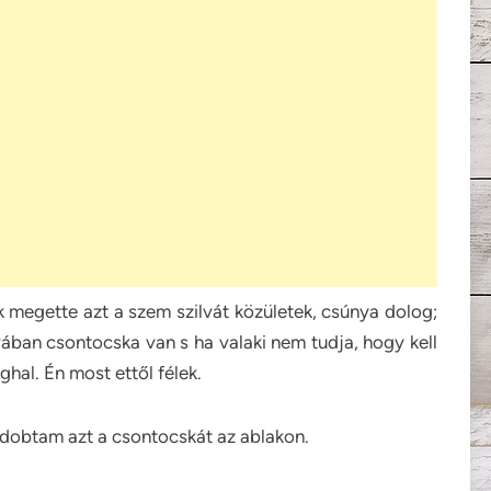
 megette azt a szem szilvát közületek, csúnya dolog;
lvában csontocska van s ha valaki nem tudja, hogy kell
al. Én most ettől félek.
idobtam azt a csontocskát az ablakon.