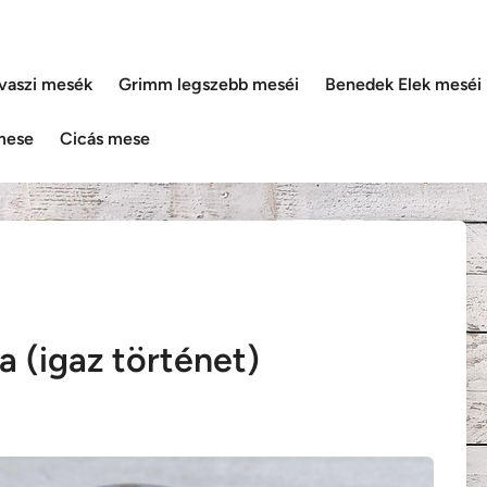
vaszi mesék
Grimm legszebb meséi
Benedek Elek meséi
mese
Cicás mese
a (igaz történet)