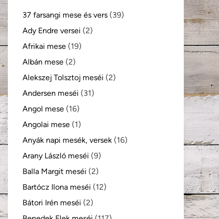
37 farsangi mese és vers
(39)
kező
Ady Endre versei
(2)
Afrikai mese
(19)
Albán mese
(2)
Alekszej Tolsztoj meséi
(2)
Andersen meséi
(31)
Angol mese
(16)
Angolai mese
(1)
Anyák napi mesék, versek
(16)
Arany László meséi
(9)
Balla Margit meséi
(2)
Bartócz Ilona meséi
(12)
Bátori Irén meséi
(2)
Benedek Elek meséi
(117)