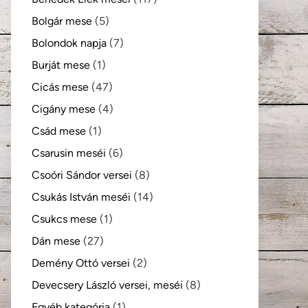
Bolgár mese
(5)
Bolondok napja
(7)
Burját mese
(1)
Cicás mese
(47)
Cigány mese
(4)
Csád mese
(1)
Csarusin meséi
(6)
Csoóri Sándor versei
(8)
Csukás István meséi
(14)
Csukcs mese
(1)
Dán mese
(27)
Demény Ottó versei
(2)
Devecsery László versei, meséi
(8)
Egyéb kategória
(1)