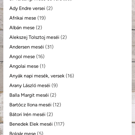
Ady Endre versei
(2)
Afrikai mese
(19)
Albán mese
(2)
Alekszej Tolsztoj meséi
(2)
Andersen meséi
(31)
Angol mese
(16)
Angolai mese
(1)
Anyák napi mesék, versek
(16)
Arany László meséi
(9)
Balla Margit meséi
(2)
Bartócz Ilona meséi
(12)
Bátori Irén meséi
(2)
Benedek Elek meséi
(117)
Bolgár mese
(5)