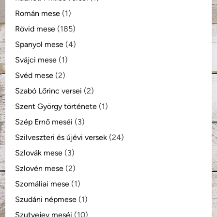
Román mese
(1)
Rövid mese
(185)
Spanyol mese
(4)
Svájci mese
(1)
Svéd mese
(2)
Szabó Lőrinc versei
(2)
Szent György története
(1)
Szép Ernő meséi
(3)
Szilveszteri és újévi versek
(24)
Szlovák mese
(3)
Szlovén mese
(2)
Szomáliai mese
(1)
Szudáni népmese
(1)
Szutyejev meséi
(10)