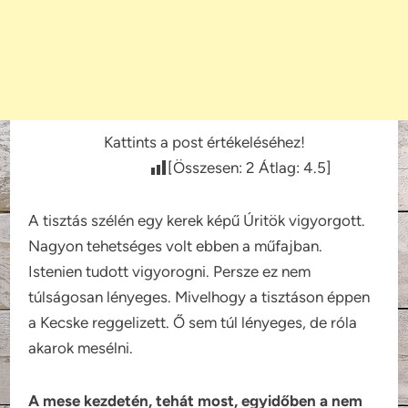
Kattints a post értékeléséhez!
[Összesen:
2
Átlag:
4.5
]
A tisztás szélén egy kerek képű Úritök vigyorgott.
Nagyon tehetséges volt ebben a műfajban.
Istenien tudott vigyorogni. Persze ez nem
túlságosan lényeges. Mivelhogy a tisztáson éppen
a Kecske reggelizett. Ő sem túl lényeges, de róla
akarok mesélni.
A mese kezdetén, tehát most, egyidőben a nem