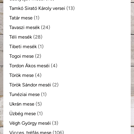
Tamkó Sirató Károly versei
(13)
Tatár mese
(1)
Tavaszi mesék
(24)
Téli mesék
(28)
Tibeti mesék
(1)
Togoi mese
(2)
Tordon Ákos meséi
(4)
Török mese
(4)
Török Sándor meséi
(2)
Tunéziai mese
(1)
Ukrán mese
(5)
Üzbég mese
(1)
Végh György meséi
(3)
Vicces, tréfás mese
(106)