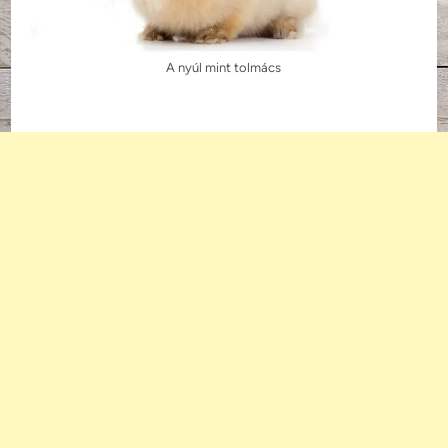
A nyúl mint tolmács