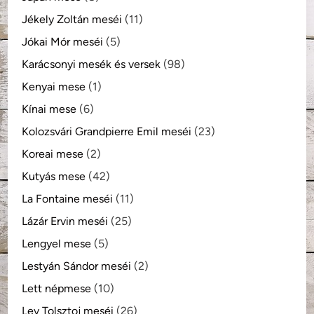
Jékely Zoltán meséi
(11)
Jókai Mór meséi
(5)
Karácsonyi mesék és versek
(98)
Kenyai mese
(1)
Kínai mese
(6)
Kolozsvári Grandpierre Emil meséi
(23)
Koreai mese
(2)
Kutyás mese
(42)
La Fontaine meséi
(11)
Lázár Ervin meséi
(25)
Lengyel mese
(5)
Lestyán Sándor meséi
(2)
Lett népmese
(10)
Lev Tolsztoj meséi
(26)