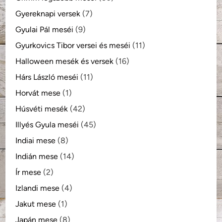
Gyereknapi versek
(7)
Gyulai Pál meséi
(9)
Gyurkovics Tibor versei és meséi
(11)
Halloween mesék és versek
(16)
Hárs László meséi
(11)
Horvát mese
(1)
Húsvéti mesék
(42)
Illyés Gyula meséi
(45)
Indiai mese
(8)
Indián mese
(14)
Ír mese
(2)
Izlandi mese
(4)
Jakut mese
(1)
Japán mese
(8)