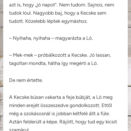
azt is, hogy „jó napot”. Nem tudom. Sajnos, nem
tudok lóul. Nagyobb baj, hogy a Kecske sem
tudott. Közelebb léptek egymáshoz.
– Nyihaha, nyihaha – magyarázta a Ló.
– Mek-mek – próbálkozott a Kecske. Jó lassan,
tagoltan mondta, hátha így megérti a Ló.
De nem értette.
A Kecske búsan vakarta a feje búbját, a Ló meg
minden erejét összeszedve gondolkozott. Ettől
még a szokásosnál is jobban kétfelé állt a füle.
Aztán felderült a képe. Rájött, hogy tud egy kicsit
szamárul.