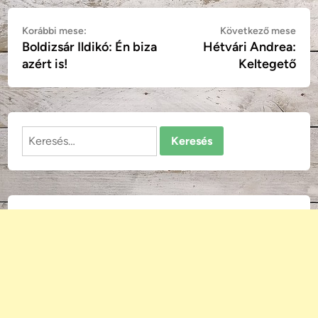
Bejegyzés
Korábbi
Köv
Korábbi mese:
Következő mese
Boldizsár Ildikó: Én biza
Hétvári Andrea:
mese:
mes
navigáció
azért is!
Keltegető
Keresés: