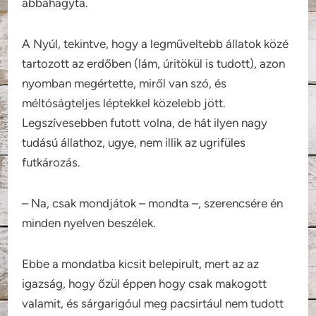
abbahagyta.
A Nyúl, tekintve, hogy a legműveltebb állatok közé
tartozott az erdőben (lám, úritökül is tudott), azon
nyomban megértette, miről van szó, és
méltóságteljes léptekkel közelebb jött.
Legszívesebben futott volna, de hát ilyen nagy
tudású állathoz, ugye, nem illik az ugrifüles
futkározás.
– Na, csak mondjátok – mondta –, szerencsére én
minden nyelven beszélek.
Ebbe a mondatba kicsit belepirult, mert az az
igazság, hogy őzül éppen hogy csak makogott
valamit, és sárgarigóul meg pacsirtául nem tudott