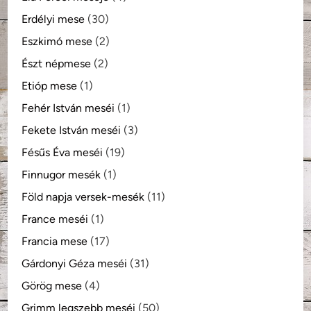
Erdélyi mese
(30)
Eszkimó mese
(2)
Észt népmese
(2)
Etióp mese
(1)
Fehér István meséi
(1)
Fekete István meséi
(3)
Fésűs Éva meséi
(19)
Finnugor mesék
(1)
Föld napja versek-mesék
(11)
France meséi
(1)
Francia mese
(17)
Gárdonyi Géza meséi
(31)
Görög mese
(4)
Grimm legszebb meséi
(50)