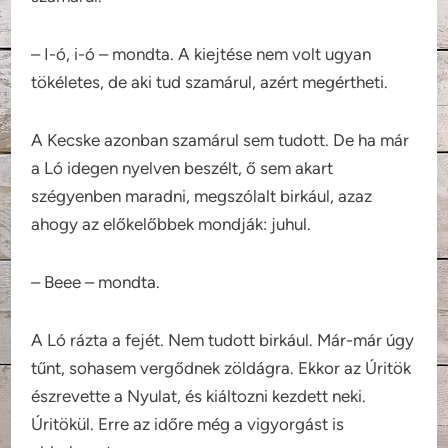
– I-ó, i-ó – mondta. A kiejtése nem volt ugyan
tökéletes, de aki tud szamárul, azért megértheti.
A Kecske azonban szamárul sem tudott. De ha már
a Ló idegen nyelven beszélt, ő sem akart
szégyenben maradni, megszólalt birkául, azaz
ahogy az előkelőbbek mondják: juhul.
– Beee – mondta.
A Ló rázta a fejét. Nem tudott birkául. Már-már úgy
tűnt, sohasem vergődnek zöldágra. Ekkor az Úritök
észrevette a Nyulat, és kiáltozni kezdett neki.
Úritökül. Erre az időre még a vigyorgást is