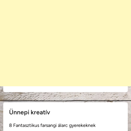
Ünnepi kreatív
8 Fantasztikus farsangi álarc gyerekeknek