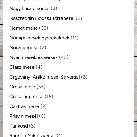
Nagy László versei
(3)
Naszreddin Hodzsa történetei
(2)
Német mese
(33)
Nőnapi versek gyerekeknek
(11)
Norvég mese
(2)
Nyári mesék és versek
(45)
Olasz mese
(4)
Orgoványi Anikó meséi és versei
(6)
Orosz mese
(55)
Orosz népmese
(15)
Osztrák mese
(2)
Prisvin meséi
(5)
Pünkösd
(6)
Radnóti Miklós versei
(1)