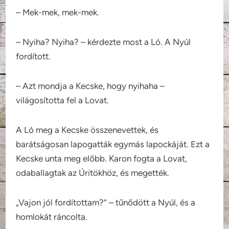
– Mek-mek, mek-mek.
– Nyiha? Nyiha? – kérdezte most a Ló. A Nyúl
fordított.
– Azt mondja a Kecske, hogy nyihaha –
világosította fel a Lovat.
A Ló meg a Kecske összenevettek, és
barátságosan lapogatták egymás lapockáját. Ezt a
Kecske unta meg előbb. Karon fogta a Lovat,
odaballagtak az Úritökhöz, és megették.
„Vajon jól fordítottam?” – tűnődött a Nyúl, és a
homlokát ráncolta.