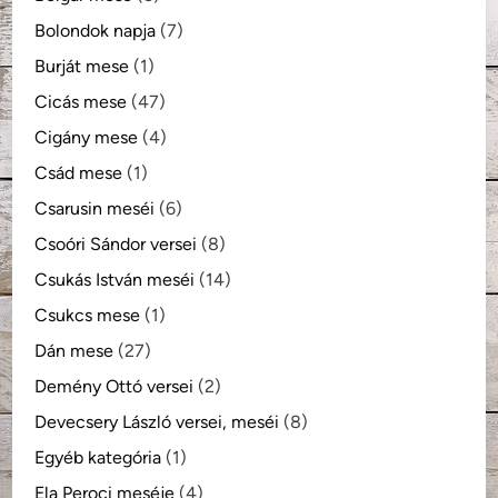
Bolondok napja
(7)
Burját mese
(1)
Cicás mese
(47)
Cigány mese
(4)
Csád mese
(1)
Csarusin meséi
(6)
Csoóri Sándor versei
(8)
Csukás István meséi
(14)
Csukcs mese
(1)
Dán mese
(27)
Demény Ottó versei
(2)
Devecsery László versei, meséi
(8)
Egyéb kategória
(1)
Ela Peroci meséje
(4)