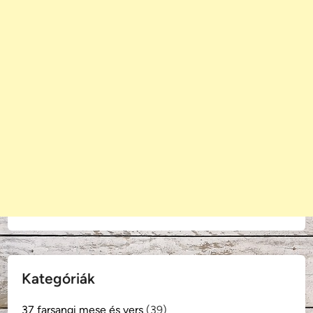
Kategóriák
37 farsangi mese és vers
(39)