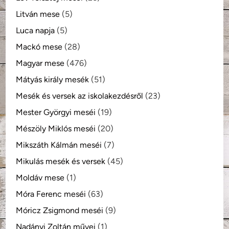
Litván mese
(5)
Luca napja
(5)
Mackó mese
(28)
Magyar mese
(476)
Mátyás király mesék
(51)
Mesék és versek az iskolakezdésről
(23)
Mester Györgyi meséi
(19)
Mészöly Miklós meséi
(20)
Mikszáth Kálmán meséi
(7)
Mikulás mesék és versek
(45)
Moldáv mese
(1)
Móra Ferenc meséi
(63)
Móricz Zsigmond meséi
(9)
Nadányi Zoltán művei
(1)