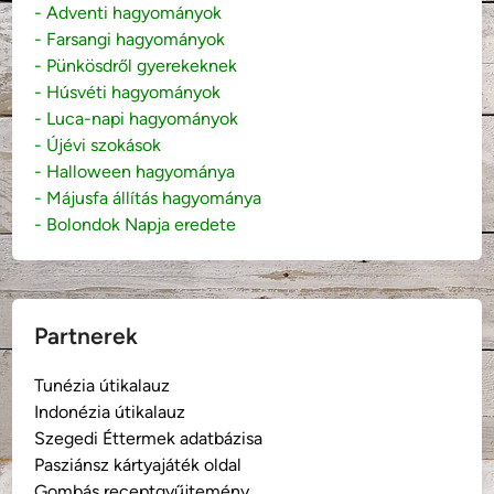
- Adventi hagyományok
- Farsangi hagyományok
- Pünkösdről gyerekeknek
- Húsvéti hagyományok
- Luca-napi hagyományok
- Újévi szokások
- Halloween hagyománya
- Májusfa állítás hagyománya
- Bolondok Napja eredete
Partnerek
Tunézia útikalauz
Indonézia útikalauz
Szegedi Éttermek adatbázisa
Pasziánsz kártyajáték oldal
Gombás receptgyűjtemény