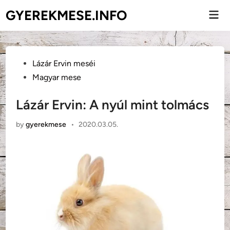
Skip
GYEREKMESE.INFO
Mai
to
Men
content
Posted
Lázár Ervin meséi
in
Magyar mese
Lázár Ervin: A nyúl mint tolmács
by
gyerekmese
•
2020.03.05.