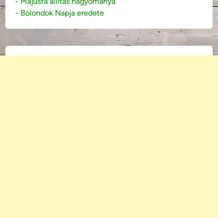
- Májusfa állítás hagyománya
- Bolondok Napja eredete