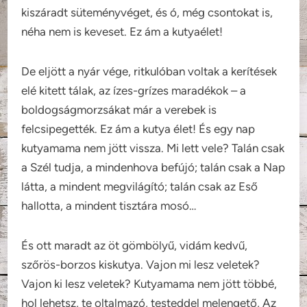
kiszáradt süteményvéget, és ó, még csontokat is,
néha nem is keveset. Ez ám a kutyaélet!
De eljött a nyár vége, ritkulóban voltak a kerítések
elé kitett tálak, az ízes-grízes maradékok – a
boldogságmorzsákat már a verebek is
felcsipegették. Ez ám a kutya élet! És egy nap
kutyamama nem jött vissza. Mi lett vele? Talán csak
a Szél tudja, a mindenhova befújó; talán csak a Nap
látta, a mindent megvilágító; talán csak az Eső
hallotta, a mindent tisztára mosó…
És ott maradt az öt gömbölyű, vidám kedvű,
szőrös-borzos kiskutya. Vajon mi lesz veletek?
Vajon ki lesz veletek? Kutyamama nem jött többé,
hol lehetsz, te oltalmazó, testeddel melengető, Az