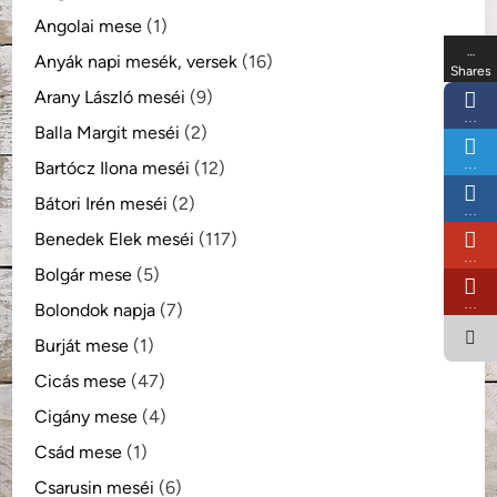
Angolai mese
(1)
…
Anyák napi mesék, versek
(16)
Shares
Arany László meséi
(9)
…
Balla Margit meséi
(2)
…
Bartócz Ilona meséi
(12)
Bátori Irén meséi
(2)
…
Benedek Elek meséi
(117)
…
Bolgár mese
(5)
…
Bolondok napja
(7)
Burját mese
(1)
Cicás mese
(47)
Cigány mese
(4)
Csád mese
(1)
Csarusin meséi
(6)