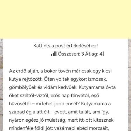
Kattints a post értékeléséhez!
[Összesen:
3
Átlag:
4
]
Az erdő alján, a bokor tövén már csak egy kicsi
kutya rejtőzött. Öten voltak egykor: izmosak,
gömbölyűek és vidám kedvűek. Kutyamama óvta
őket széltől-víztől, erős nap fényétől, eső
hűvösétől – mi lehet jobb ennél? Kutyamama a
szabad ég alatt élt – evett, amit talált, ami így,
nyáron egész jó mulatság, mert itt-ott kitesznek
mindenféle földi jót: vasárnapi ebéd morzsáit,