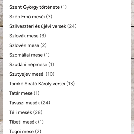
Szent György története
(1)
Szép Ernő meséi
(3)
Szilveszteri és újévi versek
(24)
Szlovák mese
(3)
Szlovén mese
(2)
Szomáliai mese
(1)
Szudáni népmese
(1)
Szutyejev meséi
(10)
Tamkó Sirató Károly versei
(13)
Tatár mese
(1)
Tavaszi mesék
(24)
Téli mesék
(28)
Tibeti mesék
(1)
Togoi mese
(2)