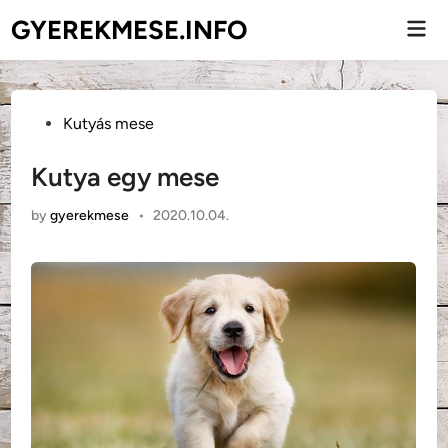
Skip
GYEREKMESE.INFO
Mai
to
Men
content
Posted
Kutyás mese
in
Kutya egy mese
by
gyerekmese
•
2020.10.04.