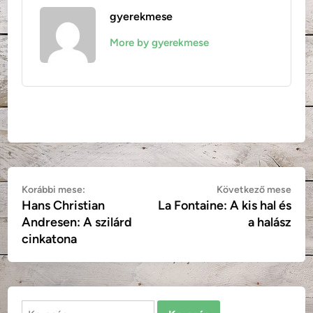
gyerekmese
More by gyerekmese
Bejegyzés
Korábbi
Köv
Korábbi mese:
Következő mese
Hans Christian
La Fontaine: A kis hal és
mese:
mes
navigáció
Andresen: A szilárd
a halász
cinkatona
Keresés: