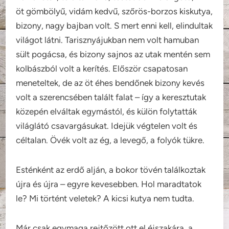
öt gömbölyű, vidám kedvű, szőrös-borzos kiskutya,
bizony, nagy bajban volt. S mert enni kell, elindultak
világot látni. Tarisznyájukban nem volt hamuban
sült pogácsa, és bizony sajnos az utak mentén sem
kolbászból volt a kerítés. Először csapatosan
meneteltek, de az öt éhes bendőnek bizony kevés
volt a szerencsében talált falat – így a keresztutak
közepén elváltak egymástól, és külön folytatták
világlátó csavargásukat. Idejük végtelen volt és
céltalan. Övék volt az ég, a levegő, a folyók tükre.
Esténként az erdő alján, a bokor tövén találkoztak
újra és újra – egyre kevesebben. Hol maradtatok
le? Mi történt veletek? A kicsi kutya nem tudta.
Már csak egymaga rejtőzött ott el éjszakára, a