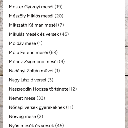
Mester Györgyi meséi
(19)
Mészöly Miklós meséi
(20)
Mikszáth Kálmán meséi
(7)
Mikulás mesék és versek
(45)
Moldáv mese
(1)
Móra Ferenc meséi
(63)
Móricz Zsigmond meséi
(9)
Nadányi Zoltán művei
(1)
Nagy László versei
(3)
Naszreddin Hodzsa történetei
(2)
Német mese
(33)
Nőnapi versek gyerekeknek
(11)
Norvég mese
(2)
Nyári mesék és versek
(45)