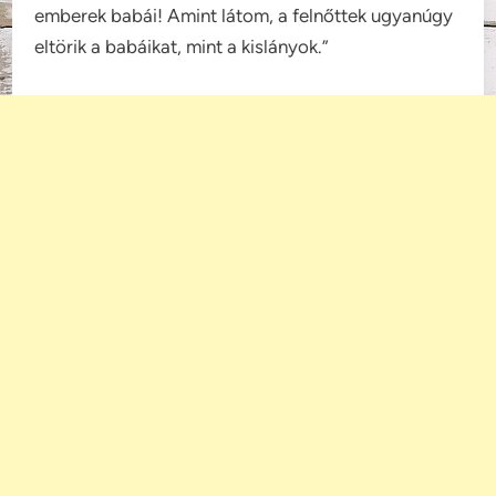
emberek babái! Amint látom, a felnőttek ugyanúgy
eltörik a babáikat, mint a kislányok.”