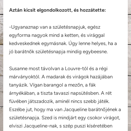
Aztán kicsit elgondolkozott, és hozzátette:
-Ugyanaznap van a születésnapjuk, egész
egyforma nagyok mind a ketten, és virággal
kedveskednek egymásnak. Úgy lenne helyes, ha a
jó barátnők születésnapja mindig egybeesne.
Susanne most távolvan a Louvre-tól és a régi
márványoktól. A madarak és virágok hazájában
tanyázik. Vígan barangol a mezőn, a fák
árnyékában, a tiszta tavaszi napsütésben. A rét
füvében játszadozik, aminél nincs szebb játék.
Eszébe jut, hogy ma van Jacqueline barátnőjének a
születésnapja. Szed is mindjárt egy csokor virágot,
elviszi Jacqueline-nak, s szép puszi kíséretében