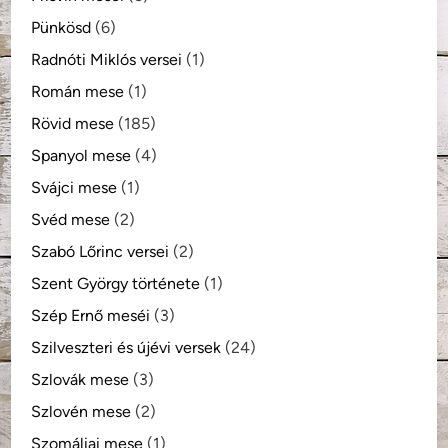
Pünkösd
(6)
Radnóti Miklós versei
(1)
Román mese
(1)
Rövid mese
(185)
Spanyol mese
(4)
Svájci mese
(1)
Svéd mese
(2)
Szabó Lőrinc versei
(2)
Szent György története
(1)
Szép Ernő meséi
(3)
Szilveszteri és újévi versek
(24)
Szlovák mese
(3)
Szlovén mese
(2)
Szomáliai mese
(1)