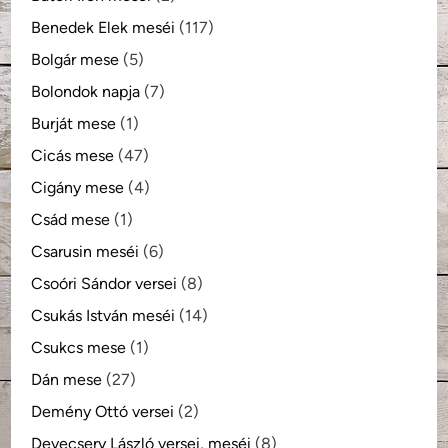
Benedek Elek meséi
(117)
Bolgár mese
(5)
Bolondok napja
(7)
Burját mese
(1)
Cicás mese
(47)
Cigány mese
(4)
Csád mese
(1)
Csarusin meséi
(6)
Csoóri Sándor versei
(8)
Csukás István meséi
(14)
Csukcs mese
(1)
Dán mese
(27)
Demény Ottó versei
(2)
Devecsery László versei, meséi
(8)