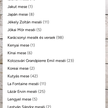
Jakut mese
(1)
Japán mese
(8)
Jékely Zoltán meséi
(11)
Jókai Mór meséi
(5)
Karácsonyi mesék és versek
(98)
Kenyai mese
(1)
Kínai mese
(6)
Kolozsvári Grandpierre Emil meséi
(23)
Koreai mese
(2)
Kutyás mese
(42)
La Fontaine meséi
(11)
Lázár Ervin meséi
(25)
Lengyel mese
(5)
Lestyán Sándor meséi
(2)