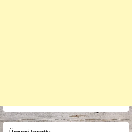
Ünnepi kreatív