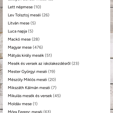
Lett népmese
(10)
Lev Tolsztoj meséi
(26)
Litván mese
(5)
Luca napja
(5)
Mackó mese
(28)
Magyar mese
(476)
Mátyás király mesék
(51)
Mesék és versek az iskolakezdésről
(23)
Mester Györgyi meséi
(19)
Mészöly Miklós meséi
(20)
Mikszáth Kálmán meséi
(7)
Mikulás mesék és versek
(45)
Moldáv mese
(1)
Móra Ferenc meséi
(63)