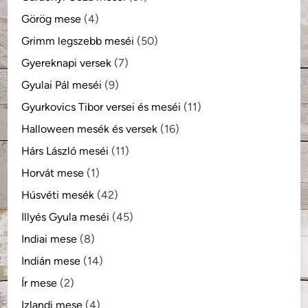
Görög mese
(4)
Grimm legszebb meséi
(50)
Gyereknapi versek
(7)
Gyulai Pál meséi
(9)
Gyurkovics Tibor versei és meséi
(11)
Halloween mesék és versek
(16)
Hárs László meséi
(11)
Horvát mese
(1)
Húsvéti mesék
(42)
Illyés Gyula meséi
(45)
Indiai mese
(8)
Indián mese
(14)
Ír mese
(2)
Izlandi mese
(4)