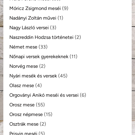
Móricz Zsigmond meséi
(9)
Nadányi Zoltán művei
(1)
Nagy László versei
(3)
Naszreddin Hodzsa történetei
(2)
Német mese
(33)
Nőnapi versek gyerekeknek
(11)
Norvég mese
(2)
Nyári mesék és versek
(45)
Olasz mese
(4)
Orgoványi Anikó meséi és versei
(6)
Orosz mese
(55)
Orosz népmese
(15)
Osztrák mese
(2)
Prisvin meséi
(5)