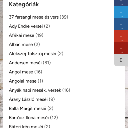
Kategóriák
…
…
37 farsangi mese és vers
(39)
Ady Endre versei
(2)
…
Afrikai mese
(19)
…
Albán mese
(2)
…
Alekszej Tolsztoj meséi
(2)
Andersen meséi
(31)
Angol mese
(16)
Angolai mese
(1)
Anyák napi mesék, versek
(16)
Arany László meséi
(9)
Balla Margit meséi
(2)
Bartócz Ilona meséi
(12)
Bátori Irén meséi
(2)