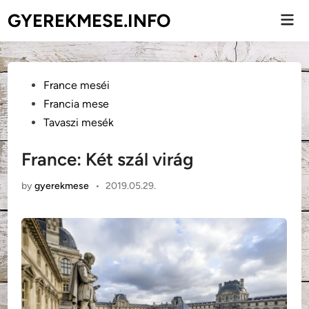
Skip
GYEREKMESE.INFO
Mai
to
Men
content
Posted
France meséi
in
Francia mese
Tavaszi mesék
France: Két szál virág
by
gyerekmese
•
2019.05.29.