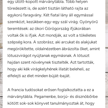
egy ütött-kopott márványtábla. Több helyen
töredezett is, de azért tisztán látható rajta az
egykorú faragvány. Két fiatal lány áll egymással
szemközt, kezükben egy-egy szál virág. Gyönyörű
teremtések: az ókori Görögország ifjúkorában
voltak ők is ifjak. Azt mondják, az volt a tökéletes
szépség kora. A szobrász, aki arcukat és alakjukat
megörökítette, oldalnézetben ábrázolta őket, amint
lótuszvirágot nyújtanak egymásnak. A lótuszt
hajdan szent növénynek tisztelték. Azt tartották,
hogy aki kék virágkelyhének illatát beleheli, az
elfelejti az élet minden búját-baját.
A francia tudósokat erősen foglalkoztatta a ez a
márványtábla. Pegamenbe, borjú- és disznóbőrbe
kötött sok-sok könyvet tanulmányoztak át, hogy