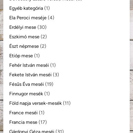
Egyéb kategória
(1)
Ela Peroci meséje
(4)
Erdélyi mese
(30)
Eszkimó mese
(2)
Észt népmese
(2)
Etióp mese
(1)
Fehér István meséi
(1)
Fekete István meséi
(3)
Fésűs Éva meséi
(19)
Finnugor mesék
(1)
Föld napja versek-mesék
(11)
France meséi
(1)
Francia mese
(17)
Gárdonyi Géza meséi
(31)