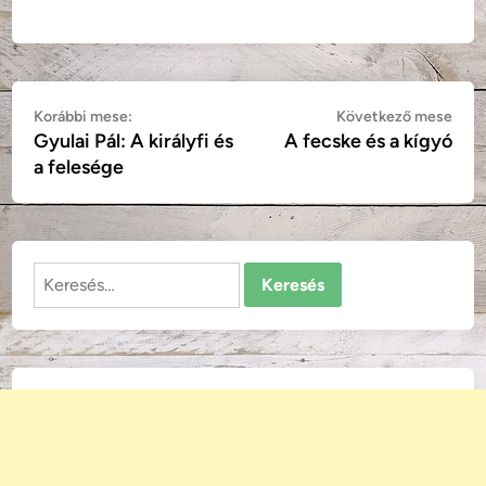
Bejegyzés
Korábbi
Köv
Korábbi mese:
Következő mese
Gyulai Pál: A királyfi és
A fecske és a kígyó
mese:
mes
navigáció
a felesége
Keresés: