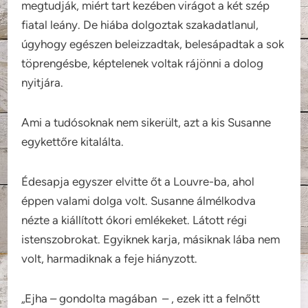
megtudják, miért tart kezében virágot a két szép
fiatal leány. De hiába dolgoztak szakadatlanul,
úgyhogy egészen beleizzadtak, belesápadtak a sok
töprengésbe, képtelenek voltak rájönni a dolog
nyitjára.
Ami a tudósoknak nem sikerült, azt a kis Susanne
egykettőre kitalálta.
Édesapja egyszer elvitte őt a Louvre-ba, ahol
éppen valami dolga volt. Susanne álmélkodva
nézte a kiállított ókori emlékeket. Látott régi
istenszobrokat. Egyiknek karja, másiknak lába nem
volt, harmadiknak a feje hiányzott.
„Ejha – gondolta magában – , ezek itt a felnőtt