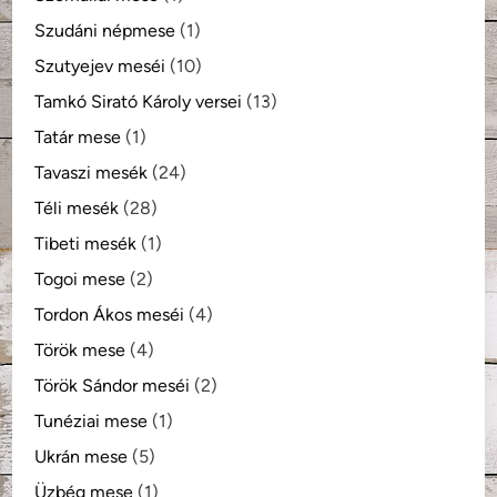
Szudáni népmese
(1)
Szutyejev meséi
(10)
Tamkó Sirató Károly versei
(13)
Tatár mese
(1)
Tavaszi mesék
(24)
Téli mesék
(28)
Tibeti mesék
(1)
Togoi mese
(2)
Tordon Ákos meséi
(4)
Török mese
(4)
Török Sándor meséi
(2)
Tunéziai mese
(1)
Ukrán mese
(5)
Üzbég mese
(1)