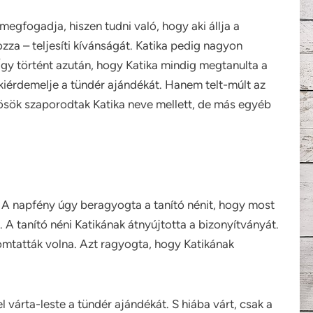
egfogadja, hiszen tudni való, hogy aki állja a
zza – teljesíti kívánságát. Katika pedig nagyon
Így történt azután, hogy Katika mindig megtanulta a
y kiérdemelje a tündér ajándékát. Hanem telt-múlt az
ötösök szaporodtak Katika neve mellett, de más egyéb
. A napfény úgy beragyogta a tanító nénit, hogy most
. A tanító néni Katikának átnyújtotta a bizonyítványát.
mtatták volna. Azt ragyogta, hogy Katikának
 várta-leste a tündér ajándékát. S hiába várt, csak a