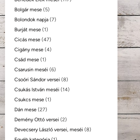
Bolgár mese
(5)
Bolondok napja
(7)
Burját mese
(1)
Cicás mese
(47)
Cigány mese
(4)
Csád mese
(1)
Csarusin meséi
(6)
Csoóri Sándor versei
(8)
Csukás István meséi
(14)
Csukcs mese
(1)
Dán mese
(27)
Demény Ottó versei
(2)
Devecsery László versei, meséi
(8)
Egyéb kategória
(1)