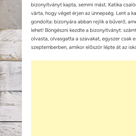
bizonyítványt kapta, semmi mást. Katika csalód
várta, hogy véget érjen az ünnepség. Lent a k
gondolta: bizonyára abban rejlik a bűverő, am
lehet! Böngészni kezdte a bizonyítványt: számta
olvasta, olvasgatta a szavakat, egyszer csak e
szeptemberben, amikor először lépte át az isk