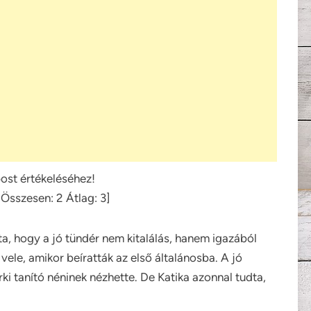
post értékeléséhez!
[Összesen:
2
Átlag:
3
]
a, hogy a jó tündér nem kitalálás, hanem igazából
vele, amikor beíratták az első általánosba. A jó
árki tanító néninek nézhette. De Katika azonnal tudta,