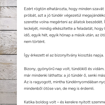
Ezért rögtön elhatározta, hogy minden szavát m
próbát, azt a jó tündér végezetül megajándéko
szerette volna megérteni az állatok beszédét. 
leckéjét, mindig elkészítette a feladatát, hog
idő, egyik hét, egyik hónap a másik után, az 
nem történt.
Így érkezett el az bizonyítvány kiosztás napja.
Bizony, gyönyörű nap volt, tündöklő és vidám
már mindenki láthatta: a jó tündér ő, senki más
Az is ragyogott, mintha tündérnyomdában nyo
mindenből ötöse van, de meg is érdemli.
Katika boldog volt – és kerekre nyitott szemmel