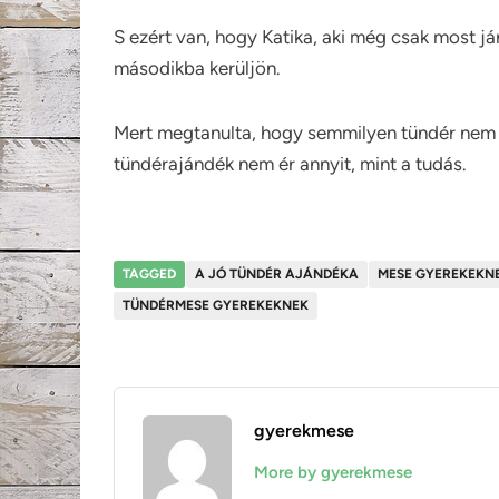
S ezért van, hogy Katika, aki még csak most járt
másodikba kerüljön.
Mert megtanulta, hogy semmilyen tündér nem l
tündérajándék nem ér annyit, mint a tudás.
TAGGED
A JÓ TÜNDÉR AJÁNDÉKA
MESE GYEREKEKN
TÜNDÉRMESE GYEREKEKNEK
gyerekmese
More by gyerekmese