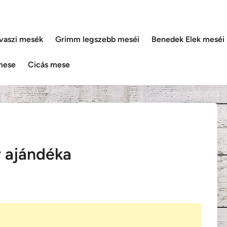
vaszi mesék
Grimm legszebb meséi
Benedek Elek meséi
mese
Cicás mese
r ajándéka