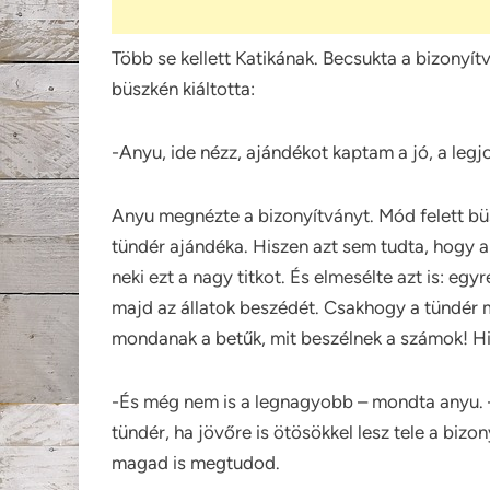
Több se kellett Katikának. Becsukta a bizonyítv
büszkén kiáltotta:
-Anyu, ide nézz, ajándékot kaptam a jó, a legj
Anyu megnézte a bizonyítványt. Mód felett büsz
tündér ajándéka. Hiszen azt sem tudta, hogy a 
neki ezt a nagy titkot. És elmesélte azt is: egy
majd az állatok beszédét. Csakhogy a tündér 
mondanak a betűk, mit beszélnek a számok! Hi
-És még nem is a legnagyobb – mondta anyu. – 
tündér, ha jövőre is ötösökkel lesz tele a bizo
magad is megtudod.