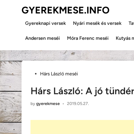
Skip
GYEREKMESE.INFO
to
content
Gyereknapi versek
Nyári mesék és versek
Ta
Andersen meséi
Móra Ferenc meséi
Kutyás 
Posted
Hárs László meséi
in
Hárs László: A jó tündé
by
gyerekmese
•
2019.05.27.