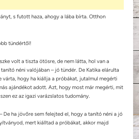
ányt, s futott haza, ahogy a lába bírta. Otthon
obb tündértől!
ke volt a tiszta ötösre, de nem látta, hol van a
tanító néni valójában – jó tündér. De Katika elárulta
re várta, hogy ha kiállja a próbákat, jutalmul megérti
más ajándékot adott. Azt, hogy most már megérti, mit
szen ez az igazi varázslatos tudomány.
De ha jövőre sem felejted el, hogy a tanító néni a jó
nyítványod, mert kiálltad a próbákat, akkor majd