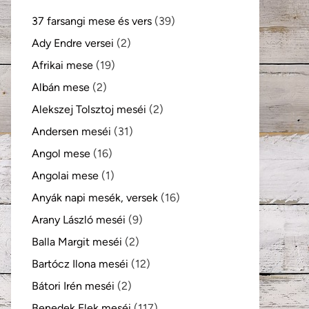
37 farsangi mese és vers
(39)
Ady Endre versei
(2)
Afrikai mese
(19)
Albán mese
(2)
Alekszej Tolsztoj meséi
(2)
Andersen meséi
(31)
kező
Angol mese
(16)
Angolai mese
(1)
Anyák napi mesék, versek
(16)
Arany László meséi
(9)
Balla Margit meséi
(2)
Bartócz Ilona meséi
(12)
Bátori Irén meséi
(2)
Benedek Elek meséi
(117)