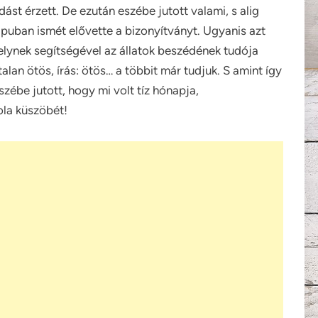
ást érzett. De ezután eszébe jutott valami, s alig
apuban ismét elővette a bizonyítványt. Ugyanis azt
elynek segítségével az állatok beszédének tudója
lan ötös, írás: ötös… a többit már tudjuk. S amint így
szébe jutott, hogy mi volt tíz hónapja,
ola küszöbét!