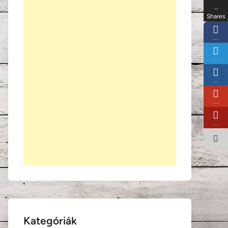
…
Shares
…
…
…
…
…
Kategóriák