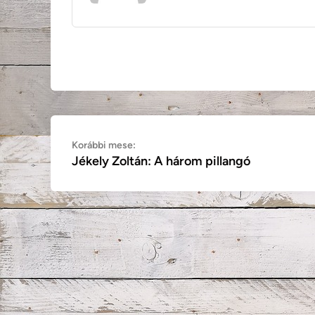
Bejegyzés
Korábbi
Korábbi mese:
Jékely Zoltán: A három pillangó
mese:
navigáció