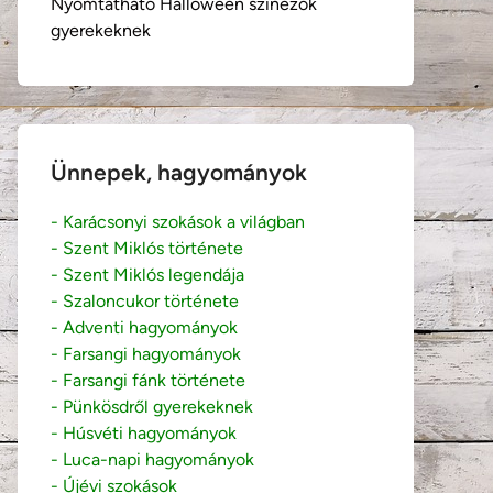
Nyomtatható Halloween színezők
gyerekeknek
Ünnepek, hagyományok
- Karácsonyi szokások a világban
- Szent Miklós története
- Szent Miklós legendája
- Szaloncukor története
- Adventi hagyományok
- Farsangi hagyományok
- Farsangi fánk története
- Pünkösdről gyerekeknek
- Húsvéti hagyományok
- Luca-napi hagyományok
- Újévi szokások