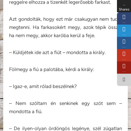
reggelre elhozza a tizenkét legerősebb farkast.
…
Shares
Azt gondolták, hogy ezt már csakugyan nem tudja
…
megtenni. Ha farkasokért megy, azok tépik össze,
…
ha nem megy, akkor karóba kerül a feje.
…
– Küldjétek ide azt a fiút – mondotta a király.
…
Fölmegy a fiú a palotába, kérdi a király:
…
– Igaz-e, amit rólad beszélnek?
– Nem szóltam én senkinek egy szót sem –
mondotta a fiú.
– De ilyen-olyan ördöngös legénye, szél zúgatlan