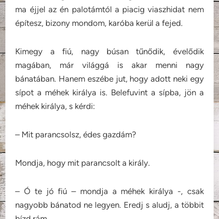
ma éjjel az én palotámtól a piacig viaszhidat nem
építesz, bizony mondom, karóba kerül a fejed.
Kimegy a fiú, nagy búsan tűnődik, évelődik
magában, már világgá is akar menni nagy
bánatában. Hanem eszébe jut, hogy adott neki egy
sípot a méhek királya is. Belefuvint a sípba, jön a
méhek királya, s kérdi:
– Mit parancsolsz, édes gazdám?
Mondja, hogy mit parancsolt a király.
– Ó te jó fiú – mondja a méhek királya -, csak
nagyobb bánatod ne legyen. Eredj s aludj, a többit
bízd rám.