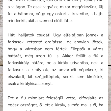
a világon. Te csak vigyázz, mikor megérkezünk, ülj
fel a hátamra, végy egy ostort a kezedbe, s hajts
mindenkit, akit a szemed előtt látsz.
Hát, halljatok csudát! Úgy éjféltájban jönnek a
farkasok, rettentő ordítással, de annyian jöttek,
hogy a városban nem fértek. Ellepték a város
határát, még azon túl is. Akkor felült a fiú a
farkaskirály hátára, be a király udvarába, neki a
farkasok a királynak, az udvarbéli népeknek, ki
elszaladt, kit széjjeltéptek, senkit sem kíméltek,
csak a királykisasszonyt.
Ezt a fiú mindjárt feleségül vette, elfoglalta az
egész országot, ő lett a király, s még ma is él, ha