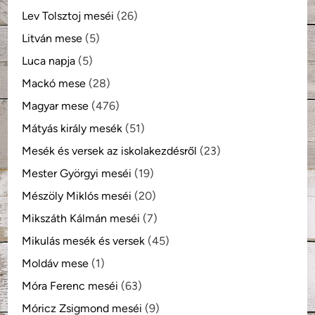
Lev Tolsztoj meséi
(26)
Litván mese
(5)
Luca napja
(5)
Mackó mese
(28)
Magyar mese
(476)
Mátyás király mesék
(51)
Mesék és versek az iskolakezdésről
(23)
Mester Györgyi meséi
(19)
Mészöly Miklós meséi
(20)
Mikszáth Kálmán meséi
(7)
Mikulás mesék és versek
(45)
Moldáv mese
(1)
Móra Ferenc meséi
(63)
Móricz Zsigmond meséi
(9)