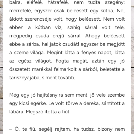
balra, eléfelé, hátrafelé, nem tudta szegény:
merrefelé, egyszer csak beléesett egy kútba. No,
áldott szerencséje volt, hogy beléesett. Nem volt
ebben a kútban víz, színig sárral volt tele,
mégpedig csuda erejű sárral. Ahogy beléesett
ebbe a sárba, halljatok csudát! egyszeribe megjött
a szeme világa. Megint látta a fényes napot, látta
az egész világot. Fogta magát, aztán egy jó
összetett marékkal felmarkolt a sárból, beletette a
tarisznyájába, s ment tovább.
Még egy jó hajításnyira sem ment, jő vele szembe
egy kicsi egérke. Le volt törve a dereka, sántított a
lábára. Megszólította a fiút:
– Ó, te fiú, segélj rajtam, ha tudsz, bizony nem