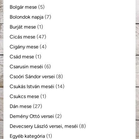
Bolgár mese
(5)
Bolondok napja
(7)
Burját mese
(1)
Cicás mese
(47)
Cigány mese
(4)
Csád mese
(1)
Csarusin meséi
(6)
Csoóri Sándor versei
(8)
Csukás István meséi
(14)
Csukcs mese
(1)
Dán mese
(27)
Demény Ottó versei
(2)
Devecsery László versei, meséi
(8)
Egyéb kategória
(1)