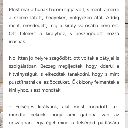
Most már a fiúnak három sípja volt, s ment, amerre
a szeme látott, hegyeken, völgyeken átal. Addig
ment, mendegélt, míg a király városába nem ért.
Ott felment a királyhoz, s beszegődött hozzá
inasnak.
No, itten jó helyre szegődött, ott voltak a bátyjai is
szolgálatban. Bezzeg megijedtek, hogy kiderül a
hitványságuk, s elkezdtek tanakodni, hogy s mint
pusztíthatnák el az öccsüket. Ők bizony felmentek a
királyhoz, s azt mondták:
– Felséges királyunk, akit most fogadott, azt
mondta nekünk, hogy ami gabona van az
országban, egy éjjel mind a felséged padlására