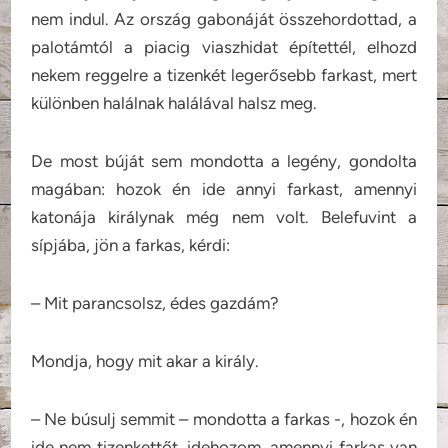
nem indul. Az ország gabonáját összehordottad, a
palotámtól a piacig viaszhidat építettél, elhozd
nekem reggelre a tizenkét legerősebb farkast, mert
különben halálnak halálával halsz meg.
De most búját sem mondotta a legény, gondolta
magában: hozok én ide annyi farkast, amennyi
katonája királynak még nem volt. Belefuvint a
sípjába, jön a farkas, kérdi:
– Mit parancsolsz, édes gazdám?
Mondja, hogy mit akar a király.
– Ne búsulj semmit – mondotta a farkas -, hozok én
ide nem tizenkettőt, idehozom, amennyi farkas van