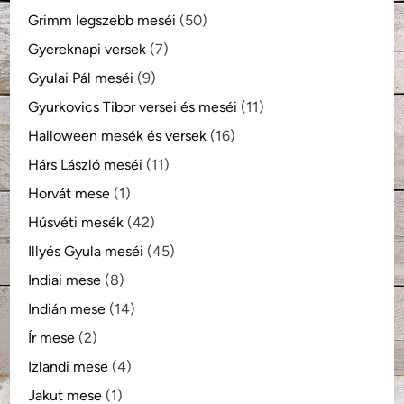
Grimm legszebb meséi
(50)
Gyereknapi versek
(7)
Gyulai Pál meséi
(9)
Gyurkovics Tibor versei és meséi
(11)
Halloween mesék és versek
(16)
Hárs László meséi
(11)
Horvát mese
(1)
Húsvéti mesék
(42)
Illyés Gyula meséi
(45)
Indiai mese
(8)
Indián mese
(14)
Ír mese
(2)
Izlandi mese
(4)
Jakut mese
(1)