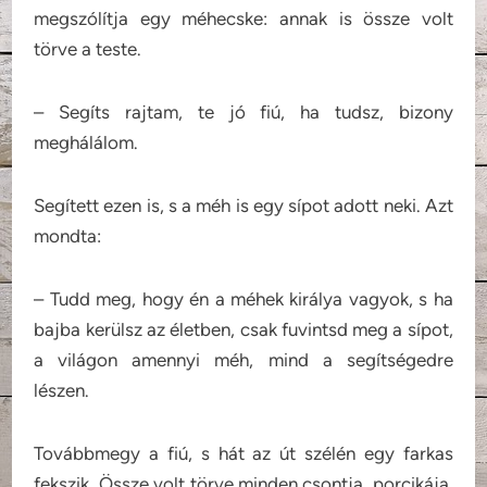
megszólítja egy méhecske: annak is össze volt
törve a teste.
– Segíts rajtam, te jó fiú, ha tudsz, bizony
meghálálom.
Segített ezen is, s a méh is egy sípot adott neki. Azt
mondta:
– Tudd meg, hogy én a méhek királya vagyok, s ha
bajba kerülsz az életben, csak fuvintsd meg a sípot,
a világon amennyi méh, mind a segítségedre
lészen.
Továbbmegy a fiú, s hát az út szélén egy farkas
fekszik. Össze volt törve minden csontja, porcikája,