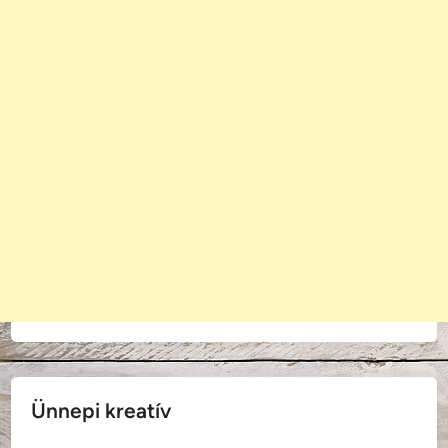
Ünnepi kreatív