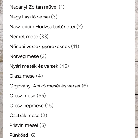
Nadányi Zoltán művei
(1)
Nagy László versei
(3)
Naszreddin Hodzsa történetei
(2)
Német mese
(33)
Nőnapi versek gyerekeknek
(11)
Norvég mese
(2)
Nyári mesék és versek
(45)
Olasz mese
(4)
Orgoványi Anikó meséi és versei
(6)
Orosz mese
(55)
Orosz népmese
(15)
Osztrák mese
(2)
Prisvin meséi
(5)
Pünkösd
(6)