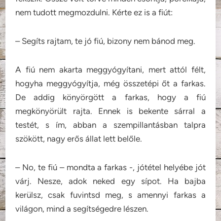
nem tudott megmozdulni. Kérte ez is a fiút:
– Segíts rajtam, te jó fiú, bizony nem bánod meg.
A fiú nem akarta meggyógyítani, mert attól félt,
hogyha meggyógyítja, még összetépi őt a farkas.
De addig könyörgött a farkas, hogy a fiú
megkönyörült rajta. Ennek is bekente sárral a
testét, s ím, abban a szempillantásban talpra
szökött, nagy erős állat lett belőle.
– No, te fiú – mondta a farkas -, jótétel helyébe jót
várj. Nesze, adok neked egy sípot. Ha bajba
kerülsz, csak fuvintsd meg, s amennyi farkas a
világon, mind a segítségedre lészen.