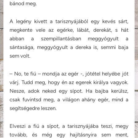
bánod meg.
A legény kivett a tarisznyájából egy kevés sárt,
megkente vele az egérke, lábát, derekát, s hát
abban a szempillantásban meggyógyult a
sántasága, meggyógyult a dereka is, semmi baja
sem volt.
– No, te fiú – mondja az egér -, jótétel helyébe jót
várj. Tudd meg, hogy én az egerek királya vagyok.
Nesze, adok neked egy sípot. Ha bajba kerülsz,
csak fuvintsd meg, a világon ahány egér, mind a
segítségedre leszen.
Elveszi a fiú a sípot, a tarisznyájába teszi, megy
tovább, és még egy hajításnyira sem ment,