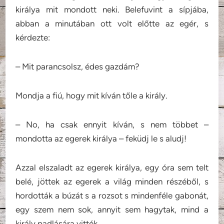
királya mit mondott neki. Belefuvint a sípjába,
abban a minutában ott volt előtte az egér, s
kérdezte:
– Mit parancsolsz, édes gazdám?
Mondja a fiú, hogy mit kíván tőle a király.
– No, ha csak ennyit kíván, s nem többet –
mondotta az egerek királya – feküdj le s aludj!
Azzal elszaladt az egerek királya, egy óra sem telt
belé, jöttek az egerek a világ minden részéből, s
hordották a búzát s a rozsot s mindenféle gabonát,
egy szem nem sok, annyit sem hagytak, mind a
király padlására vitték.