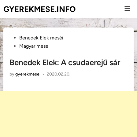
Skip
GYEREKMESE.INFO
Mai
to
Men
content
Posted
Benedek Elek meséi
in
Magyar mese
Benedek Elek: A csudaerejű sár
by
gyerekmese
•
2020.02.20.