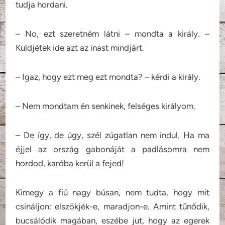
tudja hordani.
– No, ezt szeretném látni – mondta a király. –
Küldjétek ide azt az inast mindjárt.
– Igaz, hogy ezt meg ezt mondta? – kérdi a király.
– Nem mondtam én senkinek, felséges királyom.
– De így, de úgy, szél zúgatlan nem indul. Ha ma
éjjel az ország gabonáját a padlásomra nem
hordod, karóba kerül a fejed!
Kimegy a fiú nagy búsan, nem tudta, hogy mit
csináljon: elszökjék-e, maradjon-e. Amint tűnődik,
bucsálódik magában, eszébe jut, hogy az egerek