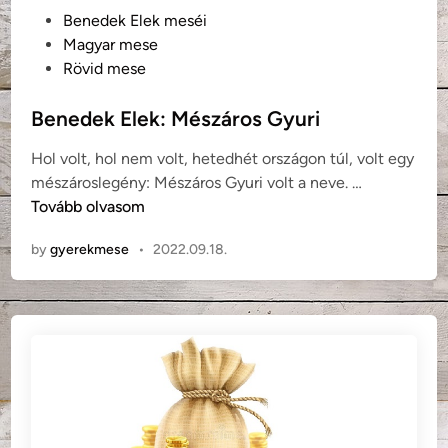
n
P
Benedek Elek meséi
c
o
Magyar mese
s
s
Rövid mese
e
t
s
e
Benedek Elek: Mészáros Gyuri
b
d
o
Hol volt, hol nem volt, hetedhét országon túl, volt egy
i
j
B
mészároslegény: Mészáros Gyuri volt a neve. …
n
t
e
Tovább olvasom
á
n
by
gyerekmese
•
2022.09.18.
r
e
d
e
k
E
l
e
k
: