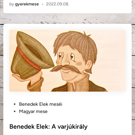
by
gyerekmese
•
2022.09.08.
e
d
e
k
E
l
e
k
:
F
u
r
u
l
P
Benedek Elek meséi
y
o
Magyar mese
á
s
s
t
Benedek Elek: A varjúkirály
P
e