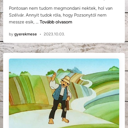
r
d
Pontosan nem tudom megmondani nektek, hol van
u
i
Szélvár. Annyit tudok róla, hogy Pozsonytól nem
s
n
B
messze esik, …
Tovább olvasom
k
e
a
by
gyerekmese
•
2023.10.03.
n
e
d
e
k
E
l
e
k
:
A
s
z
é