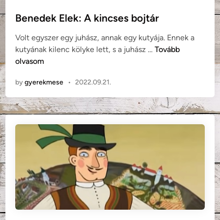
t
s
e
Benedek Elek: A kincses bojtár
z
d
t
Volt egyszer egy juhász, annak egy kutyája. Ennek a
i
o
B
kutyának kilenc kölyke lett, s a juhász …
Tovább
n
r
e
olvasom
n
by
gyerekmese
•
2022.09.21.
e
d
e
k
E
l
e
k
:
A
k
i