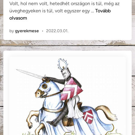
a
Volt, hol nem volt, hetedhét országon is túl, még az
d
l
B
üveghegyeken is túl, volt egyszer egy …
Tovább
i
k
e
olvasom
n
ó
n
by
gyerekmese
•
2022.03.01.
e
d
e
k
E
l
e
k
:
A
v
a
r
j
ú