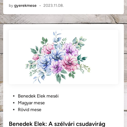
k
by
gyerekmese
•
2023.11.08.
e
i
d
r
e
á
k
l
E
y
l
k
e
i
k
s
:
a
S
s
z
s
é
z
p
o
C
P
Benedek Elek meséi
n
e
o
Magyar mese
y
r
s
Rövid mese
c
t
e
e
Benedek Elek: A szélvári csudavirág