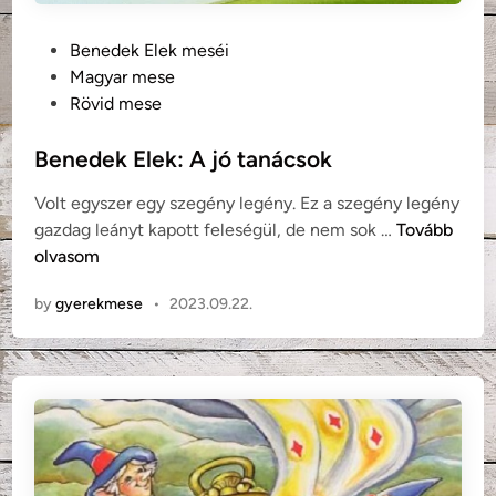
l
v
P
Benedek Elek meséi
á
o
Magyar mese
r
s
Rövid mese
i
t
c
e
Benedek Elek: A jó tanácsok
s
d
u
Volt egyszer egy szegény legény. Ez a szegény legény
i
d
B
gazdag leányt kapott feleségül, de nem sok …
Tovább
n
a
e
olvasom
v
n
by
gyerekmese
•
2023.09.22.
i
e
r
d
á
e
g
k
E
l
e
k