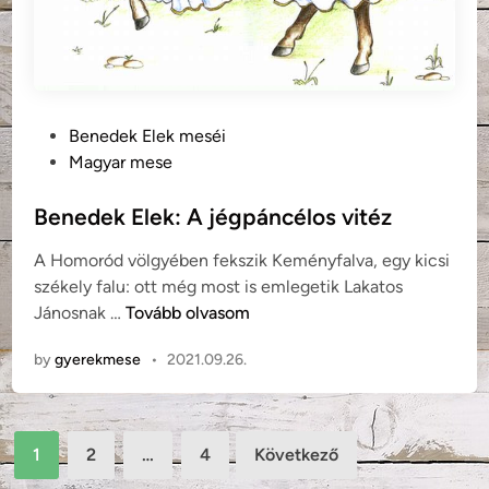
k
i
r
á
l
P
Benedek Elek meséi
y
o
Magyar mese
s
t
Benedek Elek: A jégpáncélos vitéz
e
A Homoród völgyében fekszik Keményfalva, egy kicsi
d
székely falu: ott még most is emlegetik Lakatos
i
B
Jánosnak …
Tovább olvasom
n
e
by
gyerekmese
•
2021.09.26.
n
e
d
Bejegyzések
e
1
2
…
4
Következő
k
lapozása