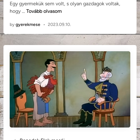
Egy gyermekük sem volt, s olyan gazdagok voltak,
n
B
hogy …
Tovább olvasom
e
by
gyerekmese
•
2023.09.10.
n
e
d
e
k
E
l
e
k
:
H
a
r
a
g
s