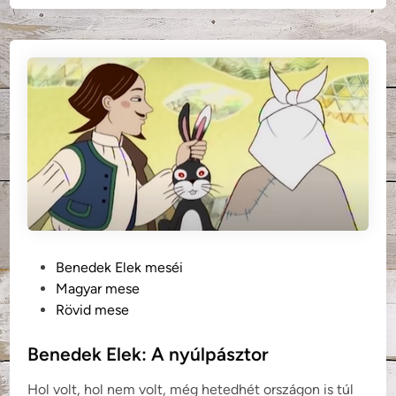
d
n
e
é
k
p
E
m
l
e
e
s
k
e
:
)
A
b
í
r
ó
P
Benedek Elek meséi
l
o
Magyar mese
e
s
Rövid mese
á
t
n
e
Benedek Elek: A nyúlpásztor
y
d
a
Hol volt, hol nem volt, még hetedhét országon is túl
i