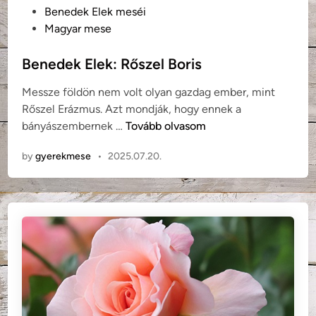
P
Benedek Elek meséi
o
Magyar mese
s
t
Benedek Elek: Rőszel Boris
e
Messze földön nem volt olyan gazdag ember, mint
d
Rőszel Erázmus. Azt mondják, hogy ennek a
i
B
bányászembernek …
Tovább olvasom
n
e
by
gyerekmese
•
2025.07.20.
n
e
d
e
k
E
l
e
k
: