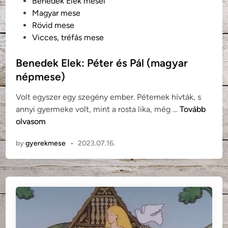
P
Benedek Elek meséi
z
o
Magyar mese
i
s
Rövid mese
k
t
Vicces, tréfás mese
-
e
e
d
Benedek Elek: Péter és Pál (magyar
,
i
népmese)
g
n
a
Volt egyszer egy szegény ember. Péternek hívták, s
z
B
annyi gyermeke volt, mint a rosta lika, még …
Tovább
d
e
olvasom
u
n
by
gyerekmese
•
2023.07.16.
r
e
a
d
m
e
?
k
E
l
e