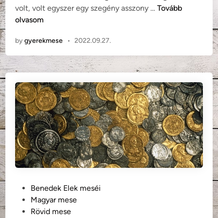
B
volt, volt egyszer egy szegény asszony …
Tovább
n
e
olvasom
n
by
gyerekmese
•
2022.09.27.
e
d
e
k
E
l
e
k
:
A
n
y
ú
P
Benedek Elek meséi
l
o
Magyar mese
p
s
Rövid mese
á