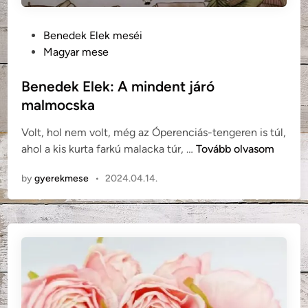
u
s
P
Benedek Elek meséi
k
o
Magyar mese
i
s
r
t
Benedek Elek: A mindent járó
á
e
malmocska
l
d
y
Volt, hol nem volt, még az Óperenciás-tengeren is túl,
i
f
B
ahol a kis kurta farkú malacka túr, …
Tovább olvasom
n
i
e
by
gyerekmese
•
2024.04.14.
n
e
d
e
k
E
l
e