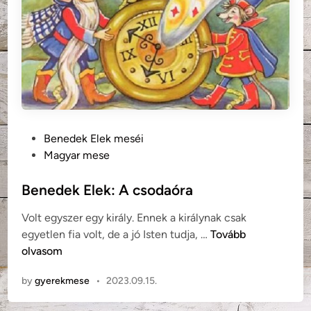
:
A
j
ó
t
a
n
á
P
Benedek Elek meséi
c
o
Magyar mese
s
s
o
t
Benedek Elek: A csodaóra
k
e
Volt egyszer egy király. Ennek a királynak csak
d
B
egyetlen fia volt, de a jó Isten tudja, …
Tovább
i
e
olvasom
n
n
by
gyerekmese
•
2023.09.15.
e
d