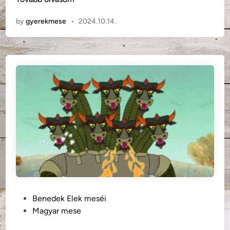
n
by
gyerekmese
•
2024.10.14.
e
d
e
k
E
l
e
k
:
M
i
k
o
r
é
P
Benedek Elek meséi
n
o
Magyar mese
k
s