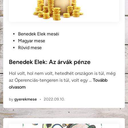
M
é
s
z
P
á
Benedek Elek meséi
o
r
Magyar mese
s
o
Rövid mese
t
s
e
Benedek Elek: Az árvák pénze
G
d
y
Hol volt, hol nem volt, hetedhét országon is túl, még
i
u
B
az Óperenciás-tengeren is túl, volt egy …
Tovább
n
r
e
olvasom
i
n
by
gyerekmese
•
2022.09.10.
e
d
e
k
E