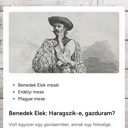
e
k
E
l
e
k
:
A
c
s
o
d
P
a
Benedek Elek meséi
o
ó
Erdélyi mese
s
r
Magyar mese
t
a
e
Benedek Elek: Haragszik-e, gazduram?
d
Volt egyszer egy gazdaember, annak egy felesége.
i