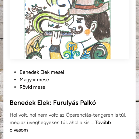
l
e
k
:
A
z
á
r
v
P
Benedek Elek meséi
á
o
Magyar mese
k
s
Rövid mese
p
t
é
e
Benedek Elek: Furulyás Palkó
n
d
z
Hol volt, hol nem volt; az Óperenciás-tengeren is túl,
i
e
B
még az üveghegyeken túl, ahol a kis …
Tovább
n
e
olvasom
n