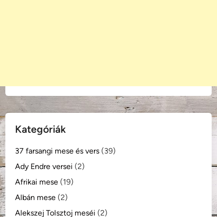
Kategóriák
37 farsangi mese és vers
(39)
Ady Endre versei
(2)
Afrikai mese
(19)
Albán mese
(2)
Alekszej Tolsztoj meséi
(2)