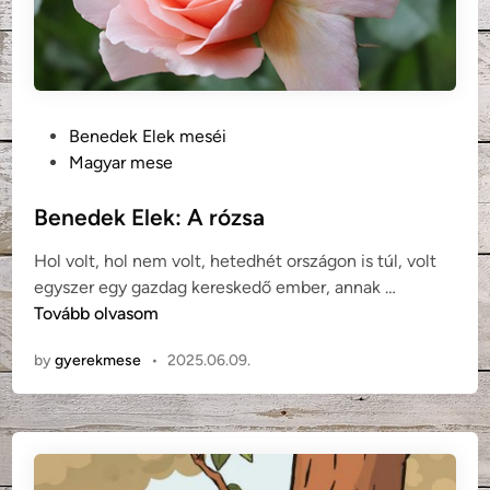
R
ő
s
z
e
P
Benedek Elek meséi
l
o
Magyar mese
B
s
o
t
Benedek Elek: A rózsa
r
e
i
Hol volt, hol nem volt, hetedhét országon is túl, volt
d
s
B
egyszer egy gazdag kereskedő ember, annak …
i
e
Tovább olvasom
n
n
by
gyerekmese
•
2025.06.09.
e
d
e
k
E