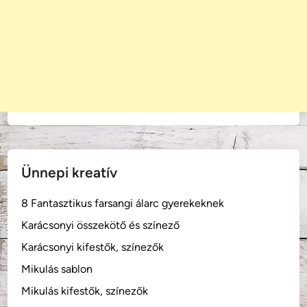
t
é
z
Ünnepi kreatív
8 Fantasztikus farsangi álarc gyerekeknek
Karácsonyi összekötő és színező
Karácsonyi kifestők, színezők
Mikulás sablon
Mikulás kifestők, színezők