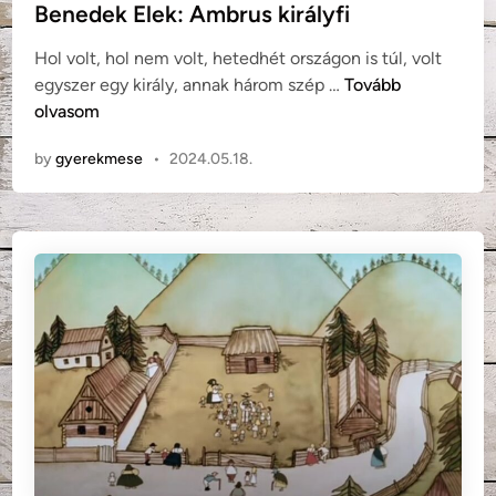
i
t
Benedek Elek: Ambrus királyfi
s
e
Hol volt, hol nem volt, hetedhét országon is túl, volt
f
d
B
egyszer egy király, annak három szép …
Tovább
i
i
e
olvasom
ú
n
n
v
by
gyerekmese
•
2024.05.18.
e
o
d
l
e
t
k
a
E
m
l
…
e
k
:
A
m
b
r