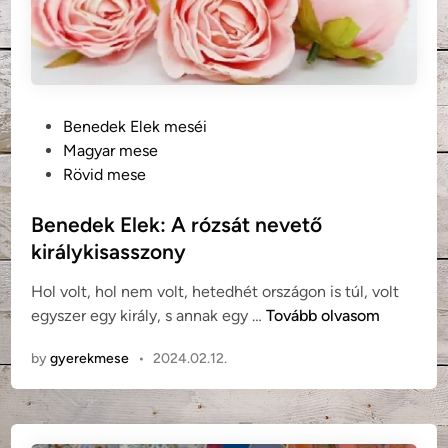
k
:
A
m
i
P
Benedek Elek meséi
n
o
Magyar mese
d
s
Rövid mese
e
t
n
e
Benedek Elek: A rózsát nevető
t
d
j
királykisasszony
i
á
Hol volt, hol nem volt, hetedhét országon is túl, volt
n
r
B
egyszer egy király, s annak egy …
Tovább olvasom
ó
e
m
by
gyerekmese
•
2024.02.12.
n
a
e
l
d
m
e
o