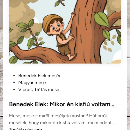
l
e
k
:
A
r
ó
z
s
a
P
Benedek Elek meséi
o
Magyar mese
s
Vicces, tréfás mese
t
e
Benedek Elek: Mikor én kisfiú voltam…
d
Mese, mese – miről meséljek mostan? Hát arról
i
B
mesélek, hogy mikor én kisfiú voltam, mi mindent …
n
e
Tovább olvasom