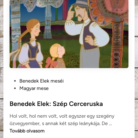
k
c
E
s
l
k
e
a
k
:
A
r
ó
z
s
P
Benedek Elek meséi
á
o
Magyar mese
t
s
n
t
Benedek Elek: Szép Cerceruska
e
e
v
Hol volt, hol nem volt, volt egyszer egy szegény
d
e
B
özvegyember, s annak két szép leánykája. De …
i
t
e
Tovább olvasom
n
ő
n