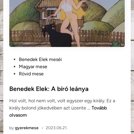
k
:
P
é
t
e
r
é
s
P
Benedek Elek meséi
P
o
Magyar mese
á
s
Rövid mese
l
t
(
e
Benedek Elek: A bíró leánya
m
d
Hol volt, hol nem volt, volt egyszer egy király. Ez a
a
i
B
király bolond jókedvében azt üzente …
Tovább
g
n
e
olvasom
y
n
a
by
gyerekmese
•
2023.06.21.
e
r