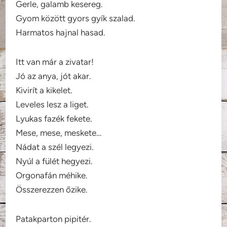
Gerle, galamb kesereg.
Gyom között gyors gyík szalad.
Harmatos hajnal hasad.
Itt van már a zivatar!
Jó az anya, jót akar.
Kivirít a kikelet.
Leveles lesz a liget.
Lyukas fazék fekete.
Mese, mese, meskete…
Nádat a szél legyezi.
Nyúl a fülét hegyezi.
Orgonafán méhike.
Összerezzen őzike.
Patakparton pipitér.