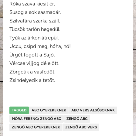
Róka szava kicsit ér.
Susog a sok sasmadár.
Szilvafára szarka száll.
Tücsök tarlón hegedül.
Tyúk az árkon átrepül.
Uccu, csípd meg, hóha, hó!
Ürgét fogott a Sajó.
Vércse vijjog délelőtt.
Zörgetik a vasfedőt.
Zsindelyezik a tetőt.
TAGGED
ABC GYEREKEKNEK
ABC VERS ALSÓSOKNAK
MÓRA FERENC: ZENGŐ ABC
ZENGŐ ABC
ZENGŐ ABC GYEREKEKNEK
ZENGŐ ABC VERS