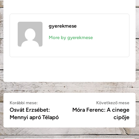
gyerekmese
More by gyerekmese
Bejegyzés
Korábbi
Köv
Korábbi mese:
Következő mese
Osvát Erzsébet:
Móra Ferenc: A cinege
mese:
mes
navigáció
Mennyi apró Télapó
cipője