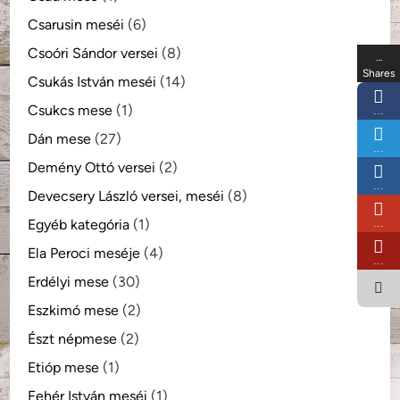
Csarusin meséi
(6)
Csoóri Sándor versei
(8)
…
Shares
Csukás István meséi
(14)
Csukcs mese
(1)
…
Dán mese
(27)
…
Demény Ottó versei
(2)
…
Devecsery László versei, meséi
(8)
Egyéb kategória
(1)
…
Ela Peroci meséje
(4)
…
Erdélyi mese
(30)
Eszkimó mese
(2)
Észt népmese
(2)
Etióp mese
(1)
Fehér István meséi
(1)