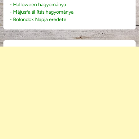
- Halloween hagyománya
- Májusfa állítás hagyománya
- Bolondok Napja eredete