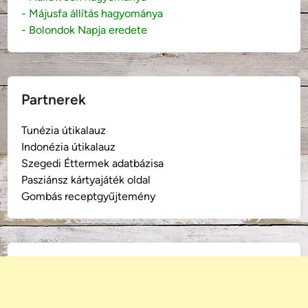
- Májusfa állítás hagyománya
- Bolondok Napja eredete
Partnerek
Tunézia útikalauz
Indonézia útikalauz
Szegedi Éttermek adatbázisa
Pasziánsz kártyajáték oldal
Gombás receptgyűjtemény