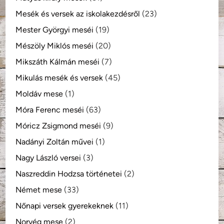
Mesék és versek az iskolakezdésről
(23)
Mester Györgyi meséi
(19)
Mészöly Miklós meséi
(20)
Mikszáth Kálmán meséi
(7)
Mikulás mesék és versek
(45)
Moldáv mese
(1)
Móra Ferenc meséi
(63)
Móricz Zsigmond meséi
(9)
Nadányi Zoltán művei
(1)
Nagy László versei
(3)
Naszreddin Hodzsa történetei
(2)
Német mese
(33)
Nőnapi versek gyerekeknek
(11)
Norvég mese
(2)