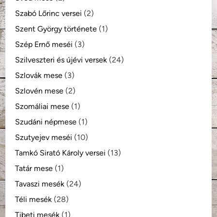
Szabó Lőrinc versei
(2)
Szent György története
(1)
Szép Ernő meséi
(3)
Szilveszteri és újévi versek
(24)
Szlovák mese
(3)
Szlovén mese
(2)
Szomáliai mese
(1)
Szudáni népmese
(1)
Szutyejev meséi
(10)
Tamkó Sirató Károly versei
(13)
Tatár mese
(1)
Tavaszi mesék
(24)
Téli mesék
(28)
Tibeti mesék
(1)