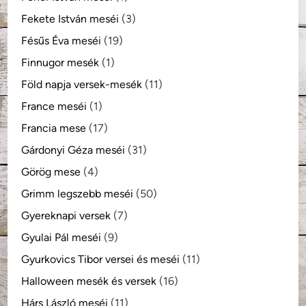
Fekete István meséi
(3)
Fésűs Éva meséi
(19)
Finnugor mesék
(1)
Föld napja versek-mesék
(11)
France meséi
(1)
Francia mese
(17)
Gárdonyi Géza meséi
(31)
Görög mese
(4)
Grimm legszebb meséi
(50)
Gyereknapi versek
(7)
Gyulai Pál meséi
(9)
Gyurkovics Tibor versei és meséi
(11)
Halloween mesék és versek
(16)
Hárs László meséi
(11)