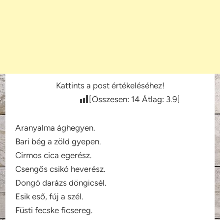
Kattints a post értékeléséhez!
[Összesen:
14
Átlag:
3.9
]
Aranyalma ághegyen.
Bari bég a zöld gyepen.
Cirmos cica egerész.
Csengős csikó heverész.
Dongó darázs döngicsél.
Esik eső, fúj a szél.
Füsti fecske ficsereg.