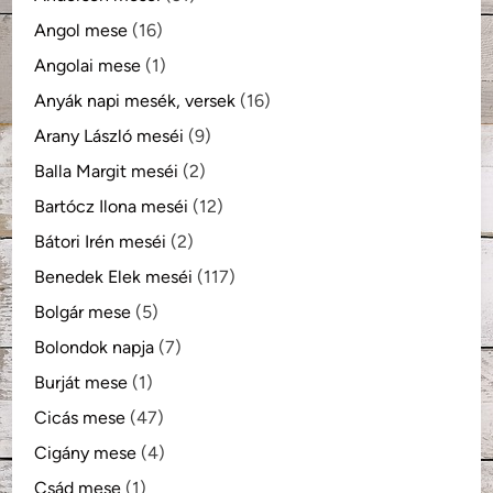
Angol mese
(16)
Angolai mese
(1)
Anyák napi mesék, versek
(16)
Arany László meséi
(9)
Balla Margit meséi
(2)
Bartócz Ilona meséi
(12)
Bátori Irén meséi
(2)
Benedek Elek meséi
(117)
Bolgár mese
(5)
Bolondok napja
(7)
Burját mese
(1)
Cicás mese
(47)
Cigány mese
(4)
Csád mese
(1)