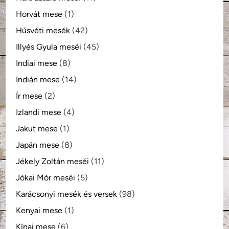
Horvát mese
(1)
Húsvéti mesék
(42)
Illyés Gyula meséi
(45)
Indiai mese
(8)
Indián mese
(14)
Ír mese
(2)
Izlandi mese
(4)
Jakut mese
(1)
Japán mese
(8)
Jékely Zoltán meséi
(11)
Jókai Mór meséi
(5)
Karácsonyi mesék és versek
(98)
Kenyai mese
(1)
Kínai mese
(6)