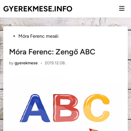
Skip
GYEREKMESE.INFO
Mai
to
Men
content
Posted
Móra Ferenc meséi
in
Móra Ferenc: Zengő ABC
by
gyerekmese
•
2019.12.08.