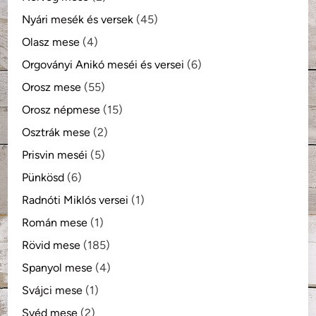
Nyári mesék és versek
(45)
Olasz mese
(4)
Orgoványi Anikó meséi és versei
(6)
Orosz mese
(55)
Orosz népmese
(15)
Osztrák mese
(2)
Prisvin meséi
(5)
Pünkösd
(6)
Radnóti Miklós versei
(1)
Román mese
(1)
Rövid mese
(185)
Spanyol mese
(4)
Svájci mese
(1)
Svéd mese
(2)