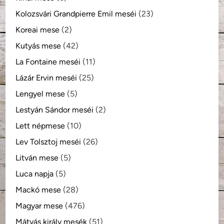
Kolozsvári Grandpierre Emil meséi
(23)
Koreai mese
(2)
Kutyás mese
(42)
La Fontaine meséi
(11)
Lázár Ervin meséi
(25)
Lengyel mese
(5)
Lestyán Sándor meséi
(2)
Lett népmese
(10)
Lev Tolsztoj meséi
(26)
Litván mese
(5)
Luca napja
(5)
Mackó mese
(28)
Magyar mese
(476)
Mátyás király mesék
(51)