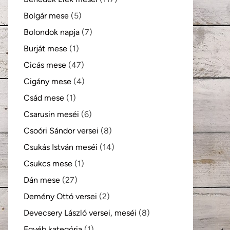
Bolgár mese
(5)
Bolondok napja
(7)
Burját mese
(1)
Cicás mese
(47)
Cigány mese
(4)
Csád mese
(1)
Csarusin meséi
(6)
Csoóri Sándor versei
(8)
Csukás István meséi
(14)
Csukcs mese
(1)
Dán mese
(27)
Demény Ottó versei
(2)
Devecsery László versei, meséi
(8)
Egyéb kategória
(1)