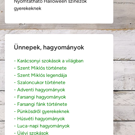
Nyomtatható Halloween színezők
gyerekeknek
Ünnepek, hagyományok
- Karácsonyi szokások a világban
- Szent Miklós története
- Szent Miklós legendája
- Szaloncukor története
- Adventi hagyományok
- Farsangi hagyományok
- Farsangi fánk története
- Pünkösdről gyerekeknek
- Húsvéti hagyományok
- Luca-napi hagyományok
- Újévi szokások