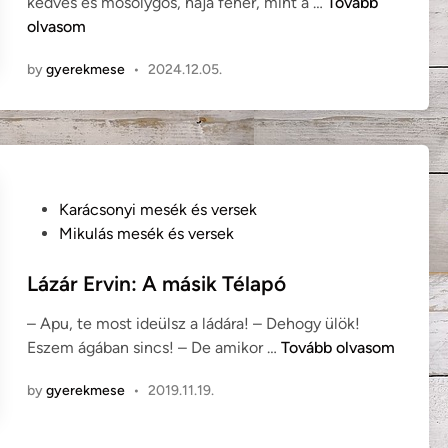
M
kedves és mosolygós, haja fehér, mint a …
Tovább
i
e
olvasom
n
n
by
gyerekmese
•
2024.12.05.
t
o
v
i
c
s
P
Karácsonyi mesék és versek
É
o
Mikulás mesék és versek
v
s
a
t
Lázár Ervin: A másik Télapó
:
e
T
– Apu, te most ideülsz a ládára! – Dehogy ülök!
d
é
L
Eszem ágában sincs! – De amikor …
Tovább olvasom
i
l
á
n
a
by
gyerekmese
•
2019.11.19.
z
p
á
ó
r