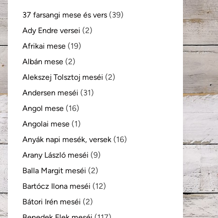
37 farsangi mese és vers
(39)
Ady Endre versei
(2)
Afrikai mese
(19)
Albán mese
(2)
Alekszej Tolsztoj meséi
(2)
Andersen meséi
(31)
Angol mese
(16)
Angolai mese
(1)
Anyák napi mesék, versek
(16)
Arany László meséi
(9)
Balla Margit meséi
(2)
Bartócz Ilona meséi
(12)
Bátori Irén meséi
(2)
Benedek Elek meséi
(117)