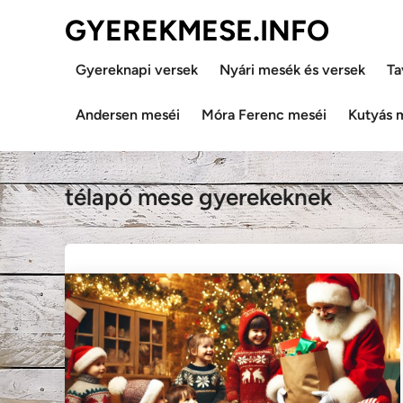
Skip
GYEREKMESE.INFO
to
content
Gyereknapi versek
Nyári mesék és versek
Ta
Andersen meséi
Móra Ferenc meséi
Kutyás 
télapó mese gyerekeknek