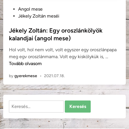
P
Angol mese
o
Jékely Zoltán meséi
s
t
Jékely Zoltán: Egy oroszlánkölyök
e
kalandjai (angol mese)
d
Hol volt, hol nem volt, volt egyszer egy oroszlánpapa
i
J
meg egv oroszlánmama. Volt egy kiskölykük is, …
n
é
Tovább olvasom
k
by
gyerekmese
•
2021.07.18.
e
l
y
Z
Keresés:
o
l
t
á