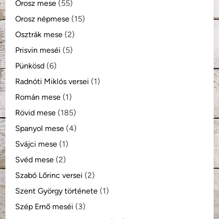
Orosz mese
(55)
Orosz népmese
(15)
Osztrák mese
(2)
Prisvin meséi
(5)
Pünkösd
(6)
Radnóti Miklós versei
(1)
Román mese
(1)
Rövid mese
(185)
Spanyol mese
(4)
Svájci mese
(1)
Svéd mese
(2)
Szabó Lőrinc versei
(2)
Szent György története
(1)
Szép Ernő meséi
(3)