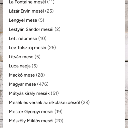
La Fontaine meséi
(11)
Lázár Ervin meséi
(25)
Lengyel mese
(5)
Lestyán Sándor meséi
(2)
Lett népmese
(10)
Lev Tolsztoj meséi
(26)
Litván mese
(5)
Luca napja
(5)
Mackó mese
(28)
Magyar mese
(476)
Mátyás király mesék
(51)
Mesék és versek az iskolakezdésről
(23)
Mester Györgyi meséi
(19)
Mészöly Miklós meséi
(20)