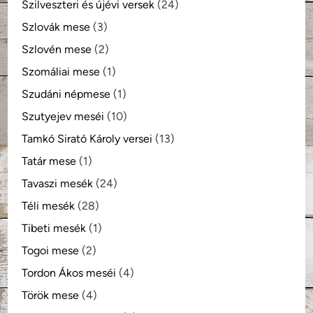
Szilveszteri és újévi versek
(24)
Szlovák mese
(3)
Szlovén mese
(2)
Szomáliai mese
(1)
Szudáni népmese
(1)
Szutyejev meséi
(10)
Tamkó Sirató Károly versei
(13)
Tatár mese
(1)
Tavaszi mesék
(24)
Téli mesék
(28)
Tibeti mesék
(1)
Togoi mese
(2)
Tordon Ákos meséi
(4)
Török mese
(4)