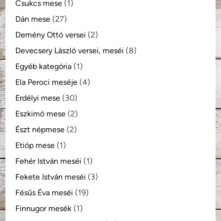
Csukcs mese
(1)
Dán mese
(27)
Demény Ottó versei
(2)
Devecsery László versei, meséi
(8)
Egyéb kategória
(1)
Ela Peroci meséje
(4)
Erdélyi mese
(30)
Eszkimó mese
(2)
Észt népmese
(2)
Etióp mese
(1)
Fehér István meséi
(1)
Fekete István meséi
(3)
Fésűs Éva meséi
(19)
Finnugor mesék
(1)