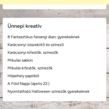
k
a
l
a
Ünnepi kreatív
n
d
8 Fantasztikus farsangi álarc gyerekeknek
j
Karácsonyi összekötő és színező
a
i
Karácsonyi kifestők, színezők
(
Mikulás sablon
a
Mikulás kifestők, színezők
n
g
Hópehely papírból
o
A Föld Napja (április 22.)
l
Nyomtatható Halloween színezők gyerekeknek
m
e
s