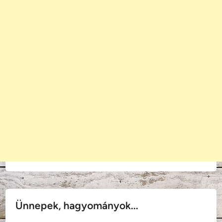
Ünnepek, hagyományok...