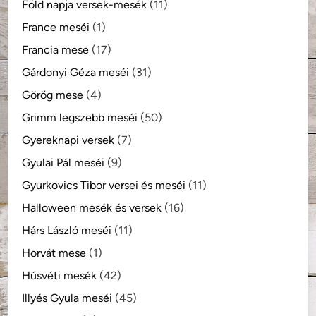
Föld napja versek-mesék
(11)
France meséi
(1)
Francia mese
(17)
Gárdonyi Géza meséi
(31)
Görög mese
(4)
Grimm legszebb meséi
(50)
Gyereknapi versek
(7)
Gyulai Pál meséi
(9)
Gyurkovics Tibor versei és meséi
(11)
Halloween mesék és versek
(16)
Hárs László meséi
(11)
Horvát mese
(1)
Húsvéti mesék
(42)
Illyés Gyula meséi
(45)