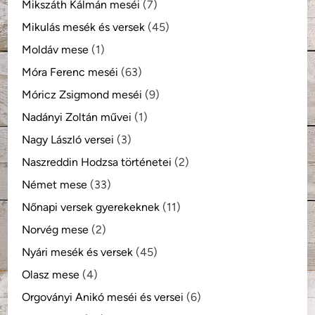
Mikszáth Kálmán meséi
(7)
Mikulás mesék és versek
(45)
Moldáv mese
(1)
Móra Ferenc meséi
(63)
Móricz Zsigmond meséi
(9)
Nadányi Zoltán művei
(1)
Nagy László versei
(3)
Naszreddin Hodzsa történetei
(2)
Német mese
(33)
Nőnapi versek gyerekeknek
(11)
Norvég mese
(2)
Nyári mesék és versek
(45)
Olasz mese
(4)
Orgoványi Anikó meséi és versei
(6)