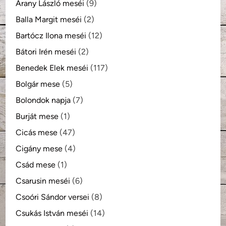
Arany László meséi
(9)
Balla Margit meséi
(2)
Bartócz Ilona meséi
(12)
Bátori Irén meséi
(2)
Benedek Elek meséi
(117)
Bolgár mese
(5)
Bolondok napja
(7)
Burját mese
(1)
Cicás mese
(47)
Cigány mese
(4)
Csád mese
(1)
Csarusin meséi
(6)
Csoóri Sándor versei
(8)
Csukás István meséi
(14)