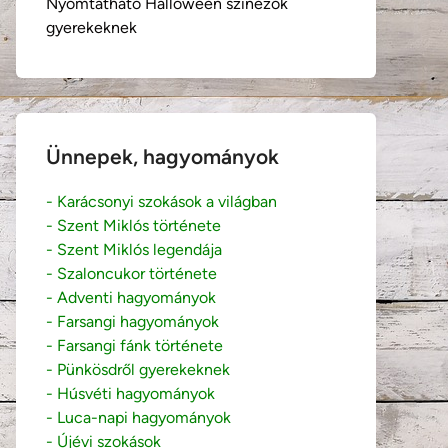
Nyomtatható Halloween színezők
gyerekeknek
Ünnepek, hagyományok
- Karácsonyi szokások a világban
- Szent Miklós története
- Szent Miklós legendája
- Szaloncukor története
- Adventi hagyományok
- Farsangi hagyományok
- Farsangi fánk története
- Pünkösdről gyerekeknek
- Húsvéti hagyományok
- Luca-napi hagyományok
- Újévi szokások