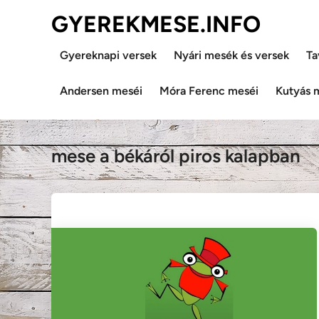
Skip
GYEREKMESE.INFO
to
content
Gyereknapi versek
Nyári mesék és versek
Ta
Andersen meséi
Móra Ferenc meséi
Kutyás 
mese a békáról piros kalapban