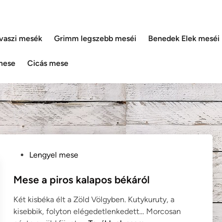
vaszi mesék
Grimm legszebb meséi
Benedek Elek meséi
mese
Cicás mese
P
Lengyel mese
o
s
Mese a piros kalapos békáról
t
Két kisbéka élt a Zöld Völgyben. Kutykuruty, a
e
kisebbik, folyton elégedetlenkedett… Morcosan
d