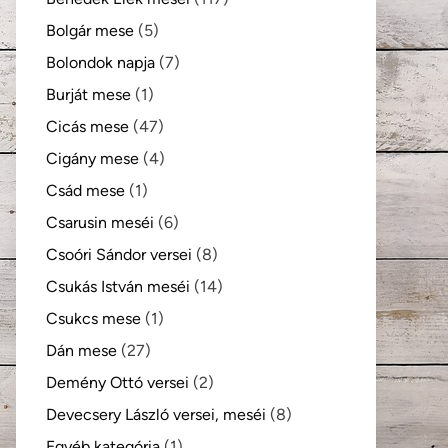
Bolgár mese
(5)
Bolondok napja
(7)
Burját mese
(1)
Cicás mese
(47)
Cigány mese
(4)
Csád mese
(1)
Csarusin meséi
(6)
Csoóri Sándor versei
(8)
Csukás István meséi
(14)
Csukcs mese
(1)
Dán mese
(27)
Demény Ottó versei
(2)
Devecsery László versei, meséi
(8)
Egyéb kategória
(1)