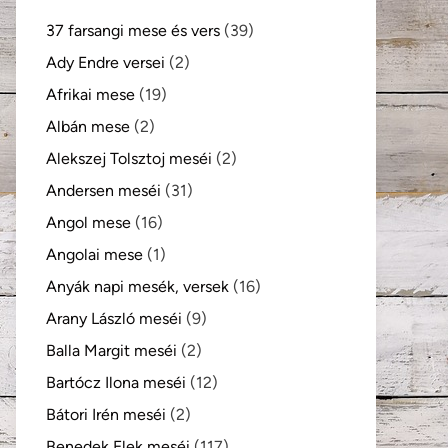
37 farsangi mese és vers
(39)
Ady Endre versei
(2)
Afrikai mese
(19)
Albán mese
(2)
Alekszej Tolsztoj meséi
(2)
Andersen meséi
(31)
Angol mese
(16)
Angolai mese
(1)
Anyák napi mesék, versek
(16)
Arany László meséi
(9)
Balla Margit meséi
(2)
Bartócz Ilona meséi
(12)
Bátori Irén meséi
(2)
Benedek Elek meséi
(117)