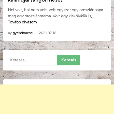
d
Hol volt, hol nem volt, volt egyszer egy oroszlánpapa
i
J
meg egv oroszlánmama. Volt egy kiskölykük is, …
n
é
Tovább olvasom
k
by
gyerekmese
•
2021.07.18.
e
l
y
Z
Keresés:
o
l
t
á
n
:
E
g
y
o