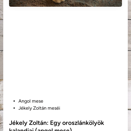
P
Angol mese
o
Jékely Zoltán meséi
s
t
Jékely Zoltán: Egy oroszlánkölyök
e
kalandjai (angol mese)