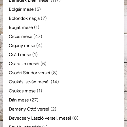
Benedek Elek meséi
(117)
Bolgár mese
(5)
Bolondok napja
(7)
Burját mese
(1)
Cicás mese
(47)
Cigány mese
(4)
Csád mese
(1)
Csarusin meséi
(6)
Csoóri Sándor versei
(8)
Csukás István meséi
(14)
Csukcs mese
(1)
Dán mese
(27)
Demény Ottó versei
(2)
Devecsery László versei, meséi
(8)