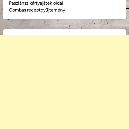
Pasziánsz kártyajáték oldal
Gombás receptgyűjtemény