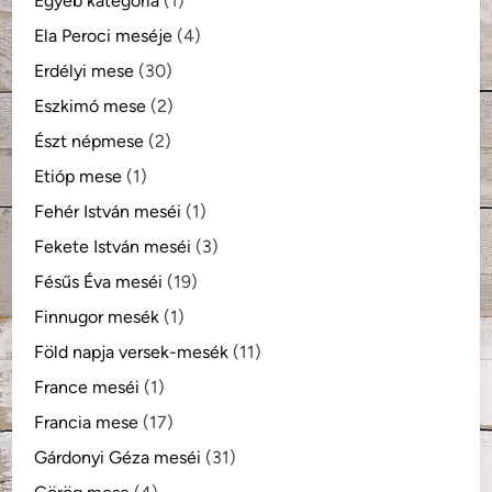
Egyéb kategória
(1)
Ela Peroci meséje
(4)
Erdélyi mese
(30)
Eszkimó mese
(2)
Észt népmese
(2)
Etióp mese
(1)
Fehér István meséi
(1)
Fekete István meséi
(3)
Fésűs Éva meséi
(19)
Finnugor mesék
(1)
Föld napja versek-mesék
(11)
France meséi
(1)
Francia mese
(17)
Gárdonyi Géza meséi
(31)