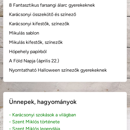
d
8 Fantasztikus farsangi álarc gyerekeknek
j
Karácsonyi összekötő és színező
a
i
Karácsonyi kifestők, színezők
(
Mikulás sablon
a
Mikulás kifestők, színezők
n
g
Hópehely papírból
o
A Föld Napja (április 22.)
l
Nyomtatható Halloween színezők gyerekeknek
m
e
s
e
)
Ünnepek, hagyományok
- Karácsonyi szokások a világban
- Szent Miklós története
- Szent Miklós legendája