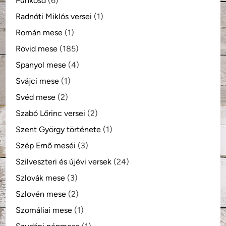
Pünkösd
(6)
Radnóti Miklós versei
(1)
Román mese
(1)
Rövid mese
(185)
Spanyol mese
(4)
Svájci mese
(1)
Svéd mese
(2)
Szabó Lőrinc versei
(2)
Szent György története
(1)
Szép Ernő meséi
(3)
Szilveszteri és újévi versek
(24)
Szlovák mese
(3)
Szlovén mese
(2)
Szomáliai mese
(1)