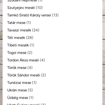
Szudáni népmese
(1)
Szutyejev meséi
(10)
Tamkó Sirató Károly versei
(13)
Tatár mese
(1)
Tavaszi mesék
(24)
Téli mesék
(28)
Tibeti mesék
(1)
Togoi mese
(2)
Tordon Ákos meséi
(4)
Török mese
(4)
Török Sándor meséi
(2)
Tunéziai mese
(1)
Ukrán mese
(5)
Üzbég mese
(1)