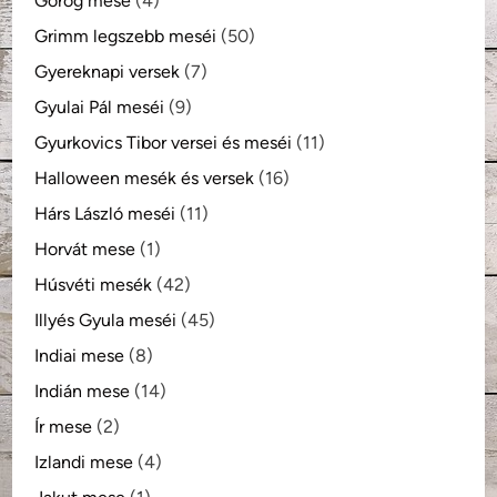
Görög mese
(4)
Grimm legszebb meséi
(50)
Gyereknapi versek
(7)
Gyulai Pál meséi
(9)
Gyurkovics Tibor versei és meséi
(11)
Halloween mesék és versek
(16)
Hárs László meséi
(11)
Horvát mese
(1)
Húsvéti mesék
(42)
Illyés Gyula meséi
(45)
Indiai mese
(8)
Indián mese
(14)
Ír mese
(2)
Izlandi mese
(4)