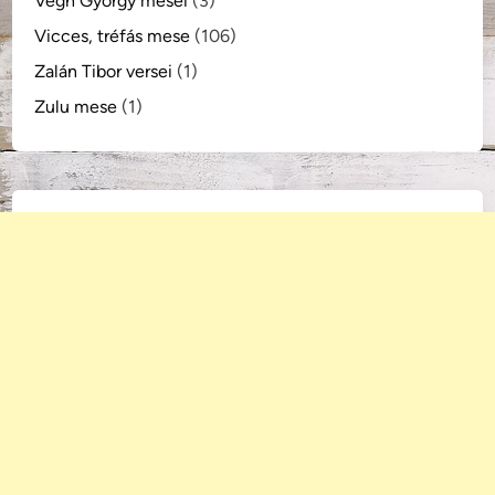
Végh György meséi
(3)
Vicces, tréfás mese
(106)
Zalán Tibor versei
(1)
Zulu mese
(1)