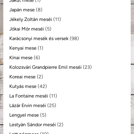
Jakut mese
(1)
Japán mese
(8)
Jékely Zoltán meséi
(11)
Jókai Mór meséi
(5)
Karácsonyi mesék és versek
(98)
Kenyai mese
(1)
Kínai mese
(6)
Kolozsvári Grandpierre Emil meséi
(23)
Koreai mese
(2)
Kutyás mese
(42)
La Fontaine meséi
(11)
Lázár Ervin meséi
(25)
Lengyel mese
(5)
Lestyán Sándor meséi
(2)