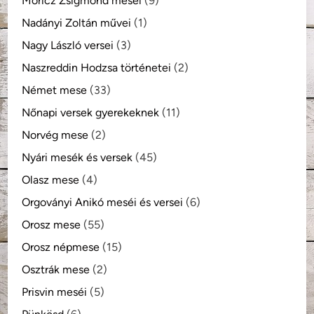
Móricz Zsigmond meséi
(9)
Nadányi Zoltán művei
(1)
Nagy László versei
(3)
Naszreddin Hodzsa történetei
(2)
Német mese
(33)
Nőnapi versek gyerekeknek
(11)
Norvég mese
(2)
Nyári mesék és versek
(45)
Olasz mese
(4)
Orgoványi Anikó meséi és versei
(6)
Orosz mese
(55)
Orosz népmese
(15)
Osztrák mese
(2)
Prisvin meséi
(5)