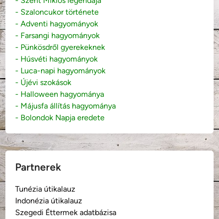
- Szent Miklós legendája
- Szaloncukor története
- Adventi hagyományok
- Farsangi hagyományok
- Pünkösdről gyerekeknek
- Húsvéti hagyományok
- Luca-napi hagyományok
- Újévi szokások
- Halloween hagyománya
- Májusfa állítás hagyománya
- Bolondok Napja eredete
Partnerek
Tunézia útikalauz
Indonézia útikalauz
Szegedi Éttermek adatbázisa