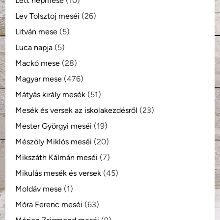
Lett népmese
(10)
Lev Tolsztoj meséi
(26)
Litván mese
(5)
Luca napja
(5)
Mackó mese
(28)
Magyar mese
(476)
Mátyás király mesék
(51)
Mesék és versek az iskolakezdésről
(23)
Mester Györgyi meséi
(19)
Mészöly Miklós meséi
(20)
Mikszáth Kálmán meséi
(7)
Mikulás mesék és versek
(45)
Moldáv mese
(1)
Móra Ferenc meséi
(63)