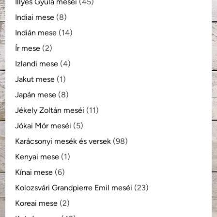
Illyés Gyula meséi
(45)
Indiai mese
(8)
Indián mese
(14)
Ír mese
(2)
Izlandi mese
(4)
Jakut mese
(1)
Japán mese
(8)
Jékely Zoltán meséi
(11)
Jókai Mór meséi
(5)
Karácsonyi mesék és versek
(98)
Kenyai mese
(1)
Kínai mese
(6)
Kolozsvári Grandpierre Emil meséi
(23)
Koreai mese
(2)