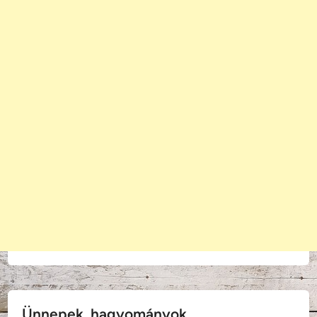
Ünnepek, hagyományok...