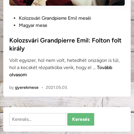
P
Kolozsvári Grandpierre Emil meséi
o
Magyar mese
s
t
Kolozsvári Grandpierre Emil: Folton folt
e
király
d
Volt egyszer, hol nem volt, hetedhét országon is túl,
i
K
hol a kecskét rézpatkóba verik, hogy el …
Tovább
n
o
olvasom
l
by
gyerekmese
•
2021.05.03.
o
z
s
v
Keresés:
á
r
i