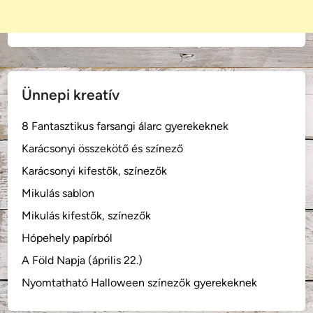
l
t
o
n
f
o
Ünnepi kreatív
l
t
8 Fantasztikus farsangi álarc gyerekeknek
k
Karácsonyi összekötő és színező
i
r
Karácsonyi kifestők, színezők
á
Mikulás sablon
l
Mikulás kifestők, színezők
y
Hópehely papírból
A Föld Napja (április 22.)
Nyomtatható Halloween színezők gyerekeknek