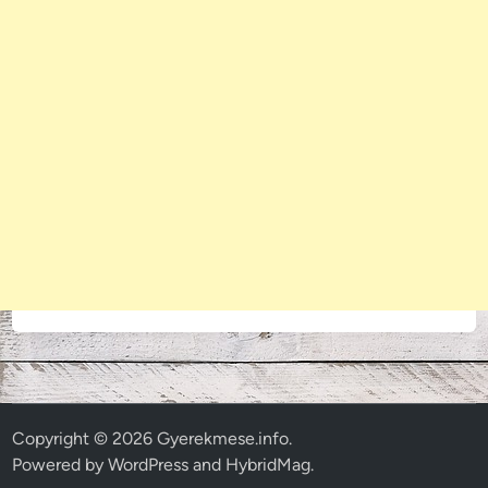
Copyright © 2026
Gyerekmese.info
.
Powered by
WordPress
and
HybridMag
.