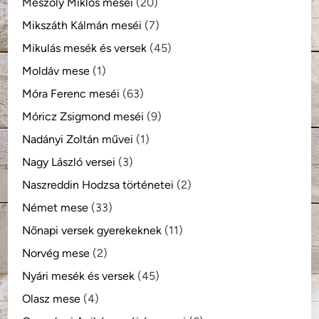
Mészöly Miklós meséi
(20)
Mikszáth Kálmán meséi
(7)
Mikulás mesék és versek
(45)
Moldáv mese
(1)
Móra Ferenc meséi
(63)
Móricz Zsigmond meséi
(9)
Nadányi Zoltán művei
(1)
Nagy László versei
(3)
Naszreddin Hodzsa történetei
(2)
Német mese
(33)
Nőnapi versek gyerekeknek
(11)
Norvég mese
(2)
Nyári mesék és versek
(45)
Olasz mese
(4)