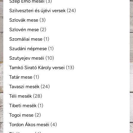
Szép Ernő meséi
(3)
Szilveszteri és újévi versek
(24)
Szlovák mese
(3)
Szlovén mese
(2)
Szomáliai mese
(1)
Szudáni népmese
(1)
Szutyejev meséi
(10)
Tamkó Sirató Károly versei
(13)
Tatár mese
(1)
Tavaszi mesék
(24)
Téli mesék
(28)
Tibeti mesék
(1)
Togoi mese
(2)
Tordon Ákos meséi
(4)