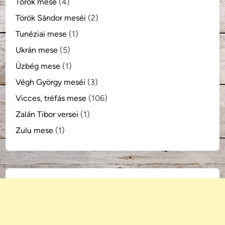
Török mese
(4)
Török Sándor meséi
(2)
Tunéziai mese
(1)
Ukrán mese
(5)
Üzbég mese
(1)
Végh György meséi
(3)
Vicces, tréfás mese
(106)
Zalán Tibor versei
(1)
Zulu mese
(1)