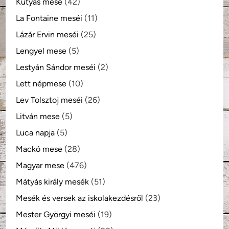
Kutyás mese
(42)
La Fontaine meséi
(11)
Lázár Ervin meséi
(25)
Lengyel mese
(5)
Lestyán Sándor meséi
(2)
Lett népmese
(10)
Lev Tolsztoj meséi
(26)
Litván mese
(5)
Luca napja
(5)
Mackó mese
(28)
Magyar mese
(476)
Mátyás király mesék
(51)
Mesék és versek az iskolakezdésről
(23)
Mester Györgyi meséi
(19)