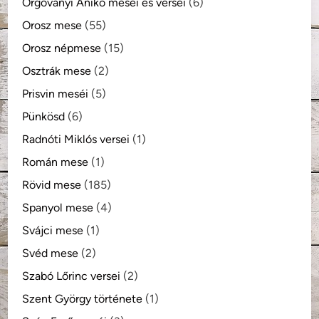
Orgoványi Anikó meséi és versei
(6)
Orosz mese
(55)
Orosz népmese
(15)
Osztrák mese
(2)
Prisvin meséi
(5)
Pünkösd
(6)
Radnóti Miklós versei
(1)
Román mese
(1)
Rövid mese
(185)
Spanyol mese
(4)
Svájci mese
(1)
Svéd mese
(2)
Szabó Lőrinc versei
(2)
Szent György története
(1)