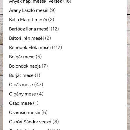
Anyák napi mesék, versek
(16)
Arany László meséi
(9)
Balla Margit meséi
(2)
Bartócz Ilona meséi
(12)
Bátori Irén meséi
(2)
Benedek Elek meséi
(117)
Bolgár mese
(5)
Bolondok napja
(7)
Burját mese
(1)
Cicás mese
(47)
Cigány mese
(4)
Csád mese
(1)
Csarusin meséi
(6)
Csoóri Sándor versei
(8)