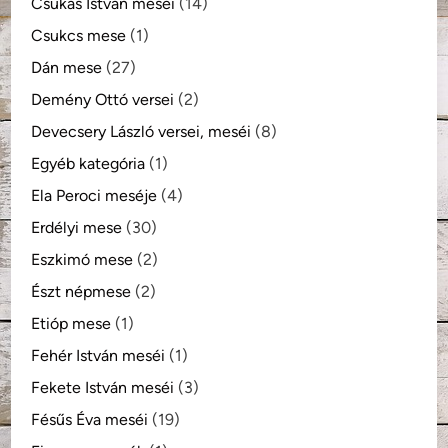
Csukás István meséi
(14)
Csukcs mese
(1)
Dán mese
(27)
Demény Ottó versei
(2)
Devecsery László versei, meséi
(8)
Egyéb kategória
(1)
Ela Peroci meséje
(4)
Erdélyi mese
(30)
Eszkimó mese
(2)
Észt népmese
(2)
Etióp mese
(1)
Fehér István meséi
(1)
Fekete István meséi
(3)
Fésűs Éva meséi
(19)