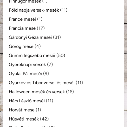
Finnugor mesék
(1)
Föld napja versek-mesék
(11)
France meséi
(1)
Francia mese
(17)
Gárdonyi Géza meséi
(31)
Görög mese
(4)
Grimm legszebb meséi
(50)
Gyereknapi versek
(7)
Gyulai Pál meséi
(9)
Gyurkovics Tibor versei és meséi
(11)
Halloween mesék és versek
(16)
Hárs László meséi
(11)
Horvát mese
(1)
Húsvéti mesék
(42)