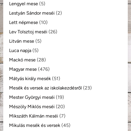
Lengyel mese
(5)
Lestyán Sándor meséi
(2)
Lett népmese
(10)
Lev Tolsztoj meséi
(26)
Litván mese
(5)
Luca napja
(5)
Mackó mese
(28)
Magyar mese
(476)
Mátyás király mesék
(51)
Mesék és versek az iskolakezdésről
(23)
Mester Györgyi meséi
(19)
Mészöly Miklós meséi
(20)
Mikszáth Kálmán meséi
(7)
Mikulás mesék és versek
(45)