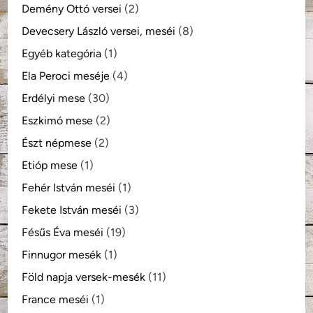
Demény Ottó versei
(2)
Devecsery László versei, meséi
(8)
Egyéb kategória
(1)
Ela Peroci meséje
(4)
Erdélyi mese
(30)
Eszkimó mese
(2)
Észt népmese
(2)
Etióp mese
(1)
Fehér István meséi
(1)
Fekete István meséi
(3)
Fésűs Éva meséi
(19)
Finnugor mesék
(1)
Föld napja versek-mesék
(11)
France meséi
(1)