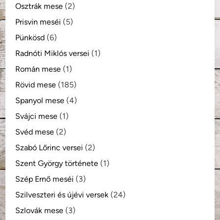
Osztrák mese
(2)
Prisvin meséi
(5)
Pünkösd
(6)
Radnóti Miklós versei
(1)
Román mese
(1)
Rövid mese
(185)
Spanyol mese
(4)
Svájci mese
(1)
Svéd mese
(2)
Szabó Lőrinc versei
(2)
Szent György története
(1)
Szép Ernő meséi
(3)
Szilveszteri és újévi versek
(24)
Szlovák mese
(3)