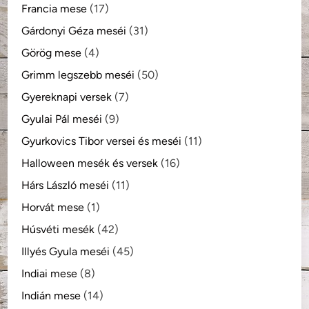
Francia mese
(17)
Gárdonyi Géza meséi
(31)
Görög mese
(4)
Grimm legszebb meséi
(50)
Gyereknapi versek
(7)
Gyulai Pál meséi
(9)
Gyurkovics Tibor versei és meséi
(11)
Halloween mesék és versek
(16)
Hárs László meséi
(11)
Horvát mese
(1)
Húsvéti mesék
(42)
Illyés Gyula meséi
(45)
Indiai mese
(8)
Indián mese
(14)