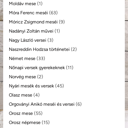
Moldáv mese
(1)
Móra Ferenc meséi
(63)
Móricz Zsigmond meséi
(9)
Nadányi Zoltán művei
(1)
Nagy László versei
(3)
Naszreddin Hodzsa történetei
(2)
Német mese
(33)
Nőnapi versek gyerekeknek
(11)
Norvég mese
(2)
Nyári mesék és versek
(45)
Olasz mese
(4)
Orgoványi Anikó meséi és versei
(6)
Orosz mese
(55)
Orosz népmese
(15)