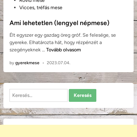
Rövid mese
s
Vicces, tréfás mese
t
e
Ami lehetetlen (lengyel népmese)
d
Élt egyszer egy gazdag öreg gróf. Se felesége, se
i
gyereke. Elhatározta hát, hogy rézpénzét a
n
A
szegényeknek …
Tovább olvasom
m
by
gyerekmese
•
2023.07.04.
i
l
e
h
Keresés:
e
t
e
t
l
e