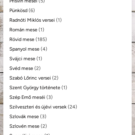
Prisvin meséi
(5)
Pünkösd
(6)
Radnóti Miklós versei
(1)
Román mese
(1)
Rövid mese
(185)
Spanyol mese
(4)
Svájci mese
(1)
Svéd mese
(2)
Szabó Lőrinc versei
(2)
Szent György története
(1)
Szép Ernő meséi
(3)
Szilveszteri és újévi versek
(24)
Szlovák mese
(3)
Szlovén mese
(2)