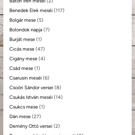
Bátori Irén meséi
(2)
Benedek Elek meséi
(117)
Bolgár mese
(5)
Bolondok napja
(7)
Burját mese
(1)
Cicás mese
(47)
Cigány mese
(4)
Csád mese
(1)
Csarusin meséi
(6)
Csoóri Sándor versei
(8)
Csukás István meséi
(14)
Csukcs mese
(1)
Dán mese
(27)
Demény Ottó versei
(2)