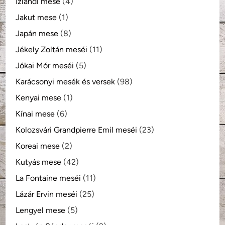
Izlandi mese
(4)
Jakut mese
(1)
Japán mese
(8)
Jékely Zoltán meséi
(11)
Jókai Mór meséi
(5)
Karácsonyi mesék és versek
(98)
Kenyai mese
(1)
Kínai mese
(6)
Kolozsvári Grandpierre Emil meséi
(23)
Koreai mese
(2)
Kutyás mese
(42)
La Fontaine meséi
(11)
Lázár Ervin meséi
(25)
Lengyel mese
(5)