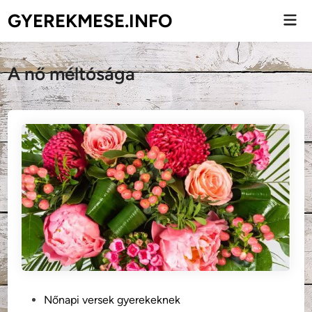
Skip
GYEREKMESE.INFO
Mai
to
Men
content
A nő méltósága
P
Nőnapi versek gyerekeknek