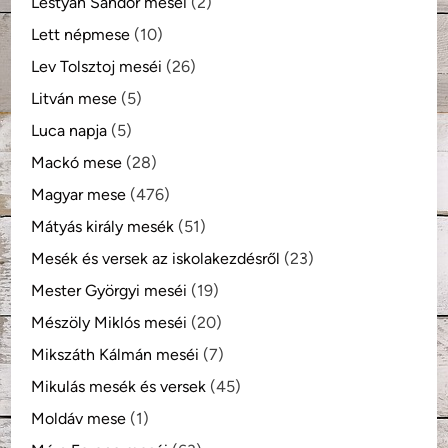
Lestyán Sándor meséi
(2)
Lett népmese
(10)
Lev Tolsztoj meséi
(26)
Litván mese
(5)
Luca napja
(5)
Mackó mese
(28)
Magyar mese
(476)
Mátyás király mesék
(51)
Mesék és versek az iskolakezdésről
(23)
Mester Györgyi meséi
(19)
Mészöly Miklós meséi
(20)
Mikszáth Kálmán meséi
(7)
Mikulás mesék és versek
(45)
Moldáv mese
(1)