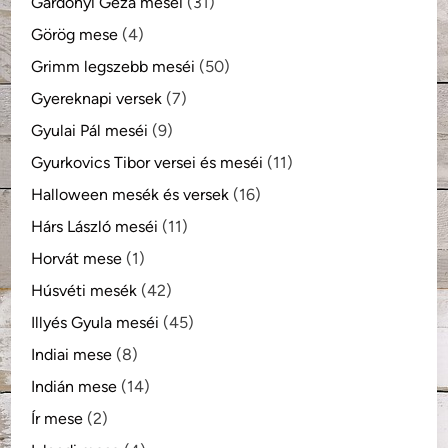
Gárdonyi Géza meséi
(31)
Görög mese
(4)
Grimm legszebb meséi
(50)
Gyereknapi versek
(7)
Gyulai Pál meséi
(9)
Gyurkovics Tibor versei és meséi
(11)
Halloween mesék és versek
(16)
Hárs László meséi
(11)
Horvát mese
(1)
Húsvéti mesék
(42)
Illyés Gyula meséi
(45)
Indiai mese
(8)
Indián mese
(14)
Ír mese
(2)