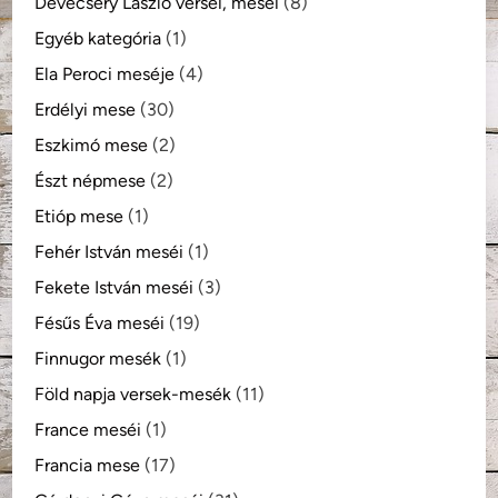
Devecsery László versei, meséi
(8)
Egyéb kategória
(1)
Ela Peroci meséje
(4)
Erdélyi mese
(30)
Eszkimó mese
(2)
Észt népmese
(2)
Etióp mese
(1)
Fehér István meséi
(1)
Fekete István meséi
(3)
Fésűs Éva meséi
(19)
Finnugor mesék
(1)
Föld napja versek-mesék
(11)
France meséi
(1)
Francia mese
(17)