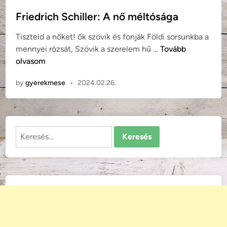
o
s
Friedrich Schiller: A nő méltósága
t
Tiszteld a nőket! ők szövik és fonják Földi sorsunkba a
e
F
mennyei rózsát, Szövik a szerelem hű …
Tovább
d
r
olvasom
i
i
n
by
gyerekmese
•
2024.02.26.
e
d
r
i
Keresés:
c
h
S
c
h
i
l
l