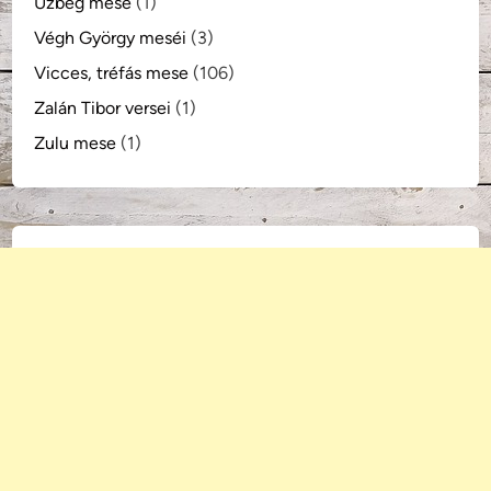
Üzbég mese
(1)
Végh György meséi
(3)
Vicces, tréfás mese
(106)
Zalán Tibor versei
(1)
Zulu mese
(1)