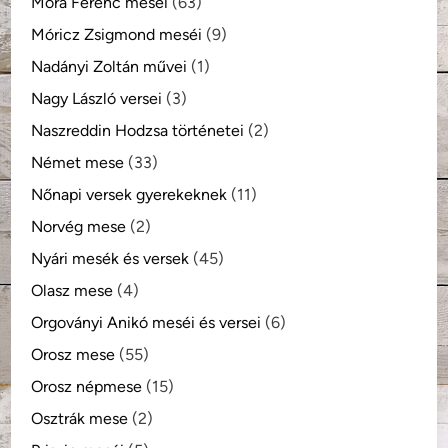
Móra Ferenc meséi
(63)
Móricz Zsigmond meséi
(9)
Nadányi Zoltán művei
(1)
Nagy László versei
(3)
Naszreddin Hodzsa történetei
(2)
Német mese
(33)
Nőnapi versek gyerekeknek
(11)
Norvég mese
(2)
Nyári mesék és versek
(45)
Olasz mese
(4)
Orgoványi Anikó meséi és versei
(6)
Orosz mese
(55)
Orosz népmese
(15)
Osztrák mese
(2)