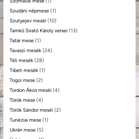
Szomáliai mese
(1)
Szudáni népmese
(1)
Szutyejev meséi
(10)
Tamkó Sirató Károly versei
(13)
Tatár mese
(1)
Tavaszi mesék
(24)
Téli mesék
(28)
Tibeti mesék
(1)
Togoi mese
(2)
Tordon Ákos meséi
(4)
Török mese
(4)
Török Sándor meséi
(2)
Tunéziai mese
(1)
Ukrán mese
(5)