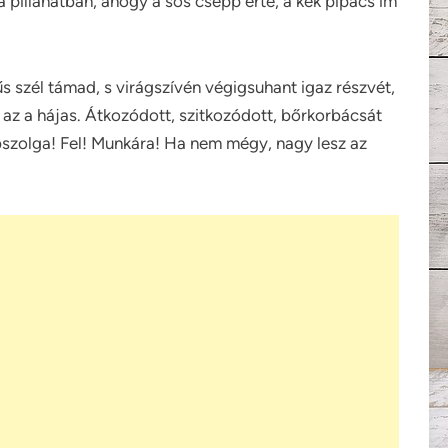
 pillanatban, ahogy a sós csepp érte, a kék pipacs ím
 szél támad, s virágszívén végigsuhant igaz részvét,
 az a hájas. Átkozódott, szitkozódott, bőrkorbácsát
abszolga! Fel! Munkára! Ha nem mégy, nagy lesz az