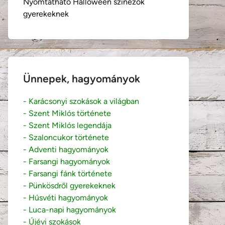
Nyomtatható Halloween színezők
gyerekeknek
Ünnepek, hagyományok
- Karácsonyi szokások a világban
- Szent Miklós története
- Szent Miklós legendája
- Szaloncukor története
- Adventi hagyományok
- Farsangi hagyományok
- Farsangi fánk története
- Pünkösdről gyerekeknek
- Húsvéti hagyományok
- Luca-napi hagyományok
- Újévi szokások