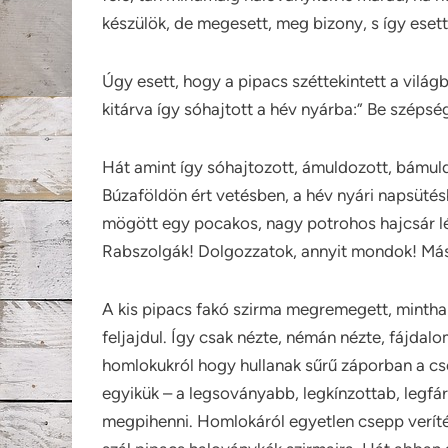
készülök, de megesett, meg bizony, s így eset
Úgy esett, hogy a pipacs széttekintett a vilá
kitárva így sóhajtott a hév nyárba:” Be szépsé
Hát amint így sóhajtozott, ámuldozott, bámuld
Búzaföldön ért vetésben, a hév nyári napsüté
mögött egy pocakos, nagy potrohos hajcsár lép
Rabszolgák! Dolgozzatok, annyit mondok! Más
A kis pipacs fakó szirma megremegett, mintha s
feljajdul. Így csak nézte, némán nézte, fájda
homlokukról hogy hullanak sűrű záporban a cs
egyikük – a legsoványabb, legkínzottab, legfá
megpihenni. Homlokáról egyetlen csepp veríték