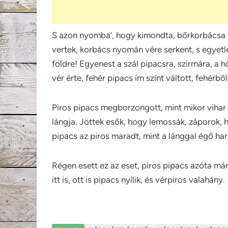
S azon nyomba’, hogy kimondta, bőrkorbácsa s
vertek, korbács nyomán vére serkent, s egyetl
földre! Egyenest a szál pipacsra, szirmára, a 
vér érte, fehér pipacs ím színt váltott, fehérből
Piros pipacs megborzongott, mint mikor vihar
lángja. Jöttek esők, hogy lemossák, záporok, h
pipacs az piros maradt, mint a lánggal égő har
Régen esett ez az eset, piros pipacs azóta már
itt is, ott is pipacs nyílik, és vérpiros valahány.