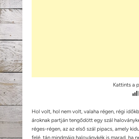
Kattints a 
Hol volt, hol nem volt, valaha régen, régi idő
ároknak partján tengődött egy szál haloványk
réges-régen, az az első szál pipacs, amely kid
felé, tán mindmáig haloványkék is marad, ha 