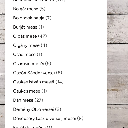
Bolgár mese
(5)
Bolondok napja
(7)
Burját mese
(1)
Cicás mese
(47)
Cigány mese
(4)
Csád mese
(1)
Csarusin meséi
(6)
Csoóri Sándor versei
(8)
Csukás István meséi
(14)
Csukcs mese
(1)
Dán mese
(27)
Demény Ottó versei
(2)
Devecsery László versei, meséi
(8)
Egyéb kategória
(1)