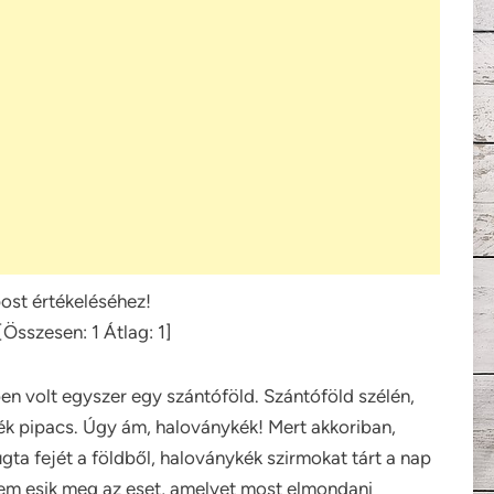
post értékeléséhez!
[Összesen:
1
Átlag:
1
]
kben volt egyszer egy szántóföld. Szántóföld szélén,
ék pipacs. Úgy ám, haloványkék! Mert akkoriban,
ugta fejét a földből, haloványkék szirmokat tárt a nap
nem esik meg az eset, amelyet most elmondani