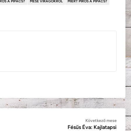
ROS A PIPACS?
MESE VIRÁGOKRÓL
MIÉRT PIROS A PIPACS?
Követ
Következő mese
Fésűs Éva: Kajlatapsi
mese: