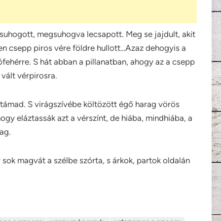
uhogott, megsuhogva lecsapott. Meg se jajdult, akit
en csepp piros vére földre hullott…Azaz dehogyis a
hófehérre. S hát abban a pillanatban, ahogy az a csepp
 vált vérpirosra.
 támad. S virágszívébe költözött égő harag vörös
ogy eláztassák azt a vérszínt, de hiába, mindhiába, a
ag.
 sok magvát a szélbe szórta, s árkok, partok oldalán