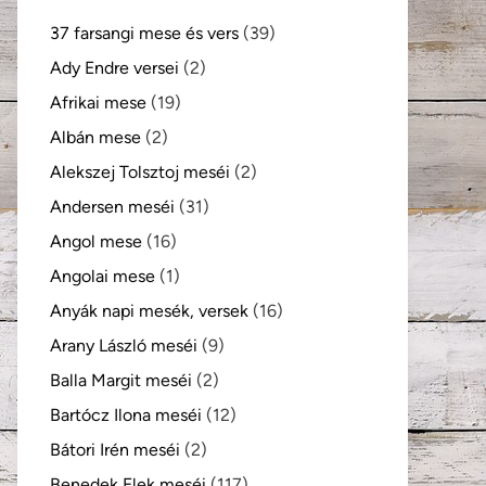
37 farsangi mese és vers
(39)
Ady Endre versei
(2)
Afrikai mese
(19)
Albán mese
(2)
Alekszej Tolsztoj meséi
(2)
Andersen meséi
(31)
Angol mese
(16)
Angolai mese
(1)
Anyák napi mesék, versek
(16)
Arany László meséi
(9)
Balla Margit meséi
(2)
Bartócz Ilona meséi
(12)
kező
Bátori Irén meséi
(2)
Benedek Elek meséi
(117)