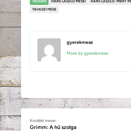
TAGGED
HÁRS LÁSZLÓ MESÉI
HÁRS LÁSZLÓ: MIÉRT PI
TAVASZI MESE
gyerekmese
More by gyerekmese
Bejegyzés
Korábbi
Korábbi mese:
Grimm: A hű szolga
mese:
navigáció