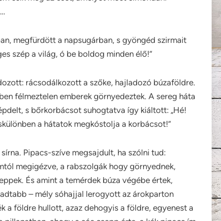
t…
gban, megfürdött a napsugárban, s gyöngéd szirmait
ges szép a világ, ó be boldog minden élő!”
ozott: rácsodálkozott a szőke, hajladozó búzaföldre.
sben félmeztelen emberek görnyedeztek. A sereg háta
delt, s bőrkorbácsot suhogtatva így kiáltott: „Hé!
különben a hátatok megkóstolja a korbácsot!”
írna. Pipacs-szíve megsajdult, ha szólni tud:
lomtól megigézve, a rabszolgák hogy görnyednek,
eppek. És amint a temérdek búza végébe értek,
radtabb – mély sóhajjal lerogyott az árokparton
 a földre hullott, azaz dehogyis a földre, egyenest a