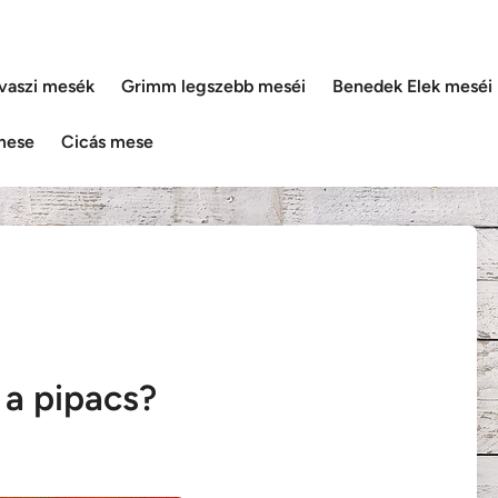
vaszi mesék
Grimm legszebb meséi
Benedek Elek meséi
mese
Cicás mese
 a pipacs?