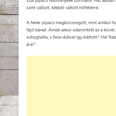
szál pipacs haloványkék szirmaira. Hát abban a
színt váltott, kékből váltott hófehérre.
A fehér pipacs megborzongott, mint amikor hűs
fájó bánat. Ámde akkor odarontott az a kövér,
suhogtatta, s fene dühvel így kiáltott:” Hé! R
ára!”