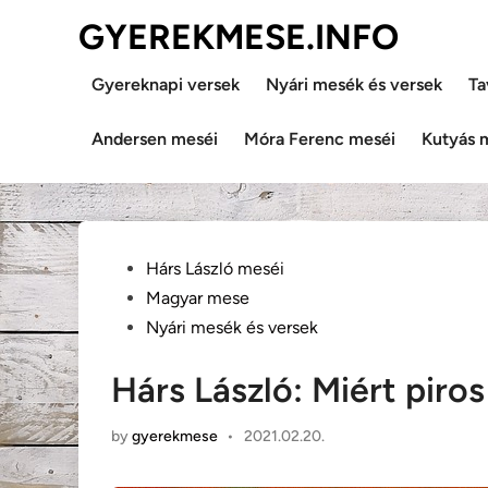
Skip
GYEREKMESE.INFO
to
content
Gyereknapi versek
Nyári mesék és versek
Ta
Andersen meséi
Móra Ferenc meséi
Kutyás 
Posted
Hárs László meséi
in
Magyar mese
Nyári mesék és versek
Hárs László: Miért piros
by
gyerekmese
•
2021.02.20.