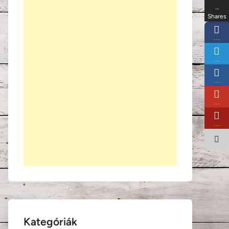
…
Shares
…
…
…
…
…
Kategóriák