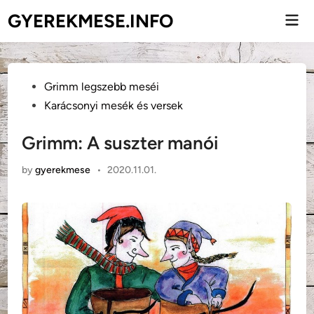
Skip
GYEREKMESE.INFO
Mai
to
Men
content
Posted
Grimm legszebb meséi
in
Karácsonyi mesék és versek
Grimm: A suszter manói
by
gyerekmese
•
2020.11.01.