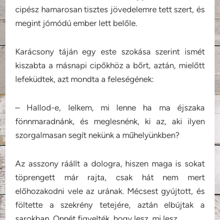
cipész hamarosan tisztes jövedelemre tett szert, és
megint jómódú ember lett belőle.
Karácsony táján egy este szokása szerint ismét
kiszabta a másnapi cipőkhöz a bőrt, aztán, mielőtt
lefeküdtek, azt mondta a feleségének:
– Hallod-e, lelkem, mi lenne ha ma éjszaka
fönnmaradnánk, és meglesnénk, ki az, aki ilyen
szorgalmasan segít nekünk a műhelyünkben?
Az asszony ráállt a dologra, hiszen maga is sokat
töprengett már rajta, csak hát nem mert
előhozakodni vele az urának. Mécsest gyújtott, és
föltette a szekrény tetejére, aztán elbújtak a
sarokban. Onnét figyelték, hogy lesz, mi lesz.