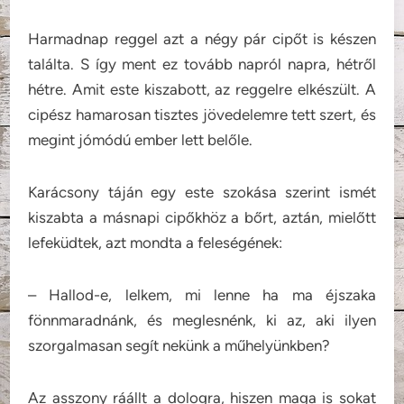
Harmadnap reggel azt a négy pár cipőt is készen
találta. S így ment ez tovább napról napra, hétről
hétre. Amit este kiszabott, az reggelre elkészült. A
cipész hamarosan tisztes jövedelemre tett szert, és
megint jómódú ember lett belőle.
Karácsony táján egy este szokása szerint ismét
kiszabta a másnapi cipőkhöz a bőrt, aztán, mielőtt
lefeküdtek, azt mondta a feleségének:
– Hallod-e, lelkem, mi lenne ha ma éjszaka
fönnmaradnánk, és meglesnénk, ki az, aki ilyen
szorgalmasan segít nekünk a műhelyünkben?
Az asszony ráállt a dologra, hiszen maga is sokat