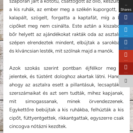
szaporán járt a kötőtű, csattogott az olló, készültek
…
a kis ruhák, az ember meg a székén kuporgott, és
Shares
kalapált, szögelt, forgatta a kaptafát, míg a kis
…
cipőket meg nem csinálta. Este aztán a kiszabott
bőr helyett az ajándékokat rakták oda az asztalra;
…
szépen elrendeztek mindent, elbújtak a sarokban,
…
és kíváncsian lesték, mit szólnak majd a manók.
…
Azok szokás szerint pontban éjfélkor meg is
…
jelentek, és tüstént dologhoz akartak látni. Hanem
ahogy az asztalra esett a pillantásuk, lecsapták a
szerszámaikat és azt sem tudták, mihez kapjanak,
mit simogassanak, minek örvendezzenek.
Egykettőre bebújtak a kis ruhákba, felhúzták a kis
cipőt, füttyentgettek, rikkantgattak, egyszerre csak
cincogva nótázni kezdtek.