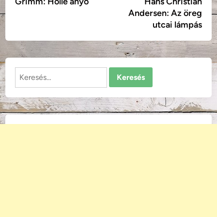
Grimm: Holle anyó
Hans Christian
mese:
mes
navigáció
Andersen: Az öreg
utcai lámpás
Keresés: