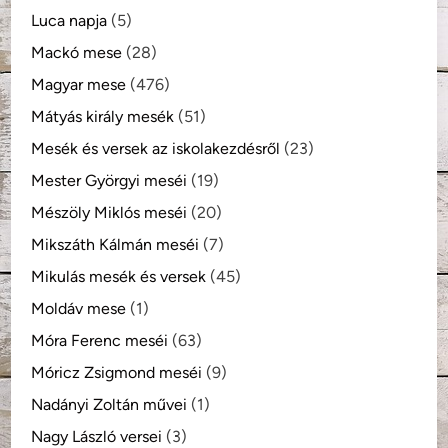
Luca napja
(5)
Mackó mese
(28)
Magyar mese
(476)
Mátyás király mesék
(51)
Mesék és versek az iskolakezdésről
(23)
Mester Györgyi meséi
(19)
Mészöly Miklós meséi
(20)
Mikszáth Kálmán meséi
(7)
Mikulás mesék és versek
(45)
Moldáv mese
(1)
Móra Ferenc meséi
(63)
Móricz Zsigmond meséi
(9)
Nadányi Zoltán művei
(1)
Nagy László versei
(3)