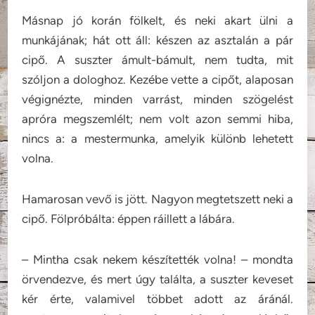
Másnap jó korán fölkelt, és neki akart ülni a
munkájának; hát ott áll: készen az asztalán a pár
cipő. A suszter ámult-bámult, nem tudta, mit
szóljon a dologhoz. Kezébe vette a cipőt, alaposan
végignézte, minden varrást, minden szögelést
apróra megszemlélt; nem volt azon semmi hiba,
nincs a: a mestermunka, amelyik különb lehetett
volna.
Hamarosan vevő is jött. Nagyon megtetszett neki a
cipő. Fölpróbálta: éppen ráillett a lábára.
– Mintha csak nekem készítették volna! – mondta
örvendezve, és mert úgy találta, a suszter keveset
kér érte, valamivel többet adott az áránál.