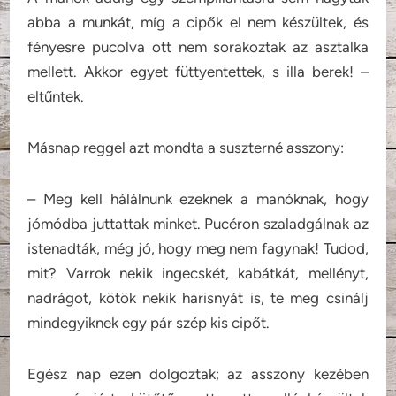
abba a munkát, míg a cipők el nem készültek, és
fényesre pucolva ott nem sorakoztak az asztalka
mellett. Akkor egyet füttyentettek, s illa berek! –
eltűntek.
Másnap reggel azt mondta a suszterné asszony:
– Meg kell hálálnunk ezeknek a manóknak, hogy
jómódba juttattak minket. Pucéron szaladgálnak az
istenadták, még jó, hogy meg nem fagynak! Tudod,
mit? Varrok nekik ingecskét, kabátkát, mellényt,
nadrágot, kötök nekik harisnyát is, te meg csinálj
mindegyiknek egy pár szép kis cipőt.
Egész nap ezen dolgoztak; az asszony kezében