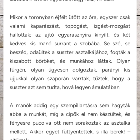
Mikor a toronyban éjfélt ütött az óra, egyszer csak
valami kaparászást, topogást, izgést-mozgást
hallottak; az ajtó egyarasznyira kinyílt, és két
kedves kis manó surrant a szobába. Se szó, se
beszéd, odaültek a suszter asztalkájához, fogták a
kiszabott bőröket, és munkához láttak. Olyan
fürgén, olyan ügyesen dolgoztak, parányi kis
ujjukkal olyan szaporán varrtak, tűztek, hogy a
suszter azt sem tudta, hová legyen ámulatában.
A manók addig egy szempillantásra sem hagyták
abba a munkát, míg a cipők el nem készültek, és
fényesre pucolva ott nem sorakoztak az asztalka
mellett. Akkor egyet füttyentettek, s illa berek! –