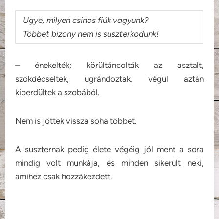
Ugye, milyen csinos fiúk vagyunk?
Többet bizony nem is suszterkodunk!
– énekelték; körültáncolták az asztalt,
szökdécseltek, ugrándoztak, végül aztán
kiperdültek a szobából.
Nem is jöttek vissza soha többet.
A suszternak pedig élete végéig jól ment a sora
mindig volt munkája, és minden sikerült neki,
amihez csak hozzákezdett.