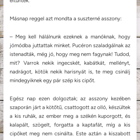
eltűntek.
Másnap reggel azt mondta a suszterné asszony:
– Meg kell hálálnunk ezeknek a manóknak, hogy
jómódba juttattak minket. Pucéron szaladgálnak az
istenadták, még jó, hogy meg nem fagynak! Tudod,
mit? Varrok nekik ingecskét, kabátkát, mellényt,
nadrágot, kötök nekik harisnyát is, te meg csinálj
mindegyiknek egy pár szép kis cipőt.
Egész nap ezen dolgoztak; az asszony kezében
szaporán járt a kötőtű, csattogott az olló, készültek
a kis ruhák, az ember meg a székén kuporgott, és
kalapált, szögelt, forgatta a kaptafát, míg a kis
cipőket meg nem csinálta. Este aztán a kiszabott