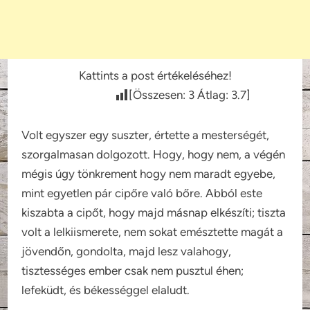
Kattints a post értékeléséhez!
[Összesen:
3
Átlag:
3.7
]
Volt egyszer egy suszter, értette a mesterségét,
szorgalmasan dolgozott. Hogy, hogy nem, a végén
mégis úgy tönkrement hogy nem maradt egyebe,
mint egyetlen pár cipőre való bőre. Abból este
kiszabta a cipőt, hogy majd másnap elkészíti; tiszta
volt a lelkiismerete, nem sokat emésztette magát a
jövendőn, gondolta, majd lesz valahogy,
tisztességes ember csak nem pusztul éhen;
lefeküdt, és békességgel elaludt.