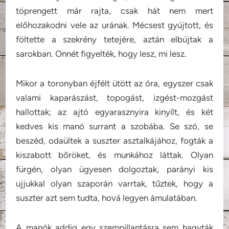
töprengett már rajta, csak hát nem mert
előhozakodni vele az urának. Mécsest gyújtott, és
föltette a szekrény tetejére, aztán elbújtak a
sarokban. Onnét figyelték, hogy lesz, mi lesz.
Mikor a toronyban éjfélt ütött az óra, egyszer csak
valami kaparászást, topogást, izgést-mozgást
hallottak; az ajtó egyarasznyira kinyílt, és két
kedves kis manó surrant a szobába. Se szó, se
beszéd, odaültek a suszter asztalkájához, fogták a
kiszabott bőröket, és munkához láttak. Olyan
fürgén, olyan ügyesen dolgoztak, parányi kis
ujjukkal olyan szaporán varrtak, tűztek, hogy a
suszter azt sem tudta, hová legyen ámulatában.
A manók addig egy szempillantásra sem hagyták