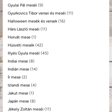
Gyulai Pál meséi
(9)
Gyurkovics Tibor versei és meséi
(11)
Halloween mesék és versek
(16)
Hárs László meséi
(11)
Horvát mese
(1)
Húsvéti mesék
(42)
Illyés Gyula meséi
(45)
Indiai mese
(8)
Indián mese
(14)
Ír mese
(2)
Izlandi mese
(4)
Jakut mese
(1)
Japán mese
(8)
Jékely Zoltán meséi
(11)