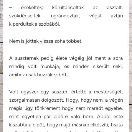
– énekelték; körültáncolták az asztalt,
szökdécseltek, ugrándoztak, végül aztán
kiperdültek a szobából.
Nem is jöttek vissza soha többet.
A suszternak pedig élete végéig jól ment a sora
mindig volt munkája, és minden sikerült neki,
amihez csak hozzákezdett.
Volt egyszer egy suszter, értette a mesterségét,
szorgalmasan dolgozott. Hogy, hogy nem, a végén
mégis úgy tönkrement hogy nem maradt egyebe,
mint egyetlen pár cipőre való bőre. Abból este
kiszabta a cipőt, hogy majd másnap elkészíti; tiszta