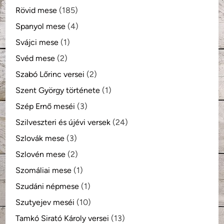
Rövid mese
(185)
Spanyol mese
(4)
Svájci mese
(1)
Svéd mese
(2)
Szabó Lőrinc versei
(2)
Szent György története
(1)
Szép Ernő meséi
(3)
Szilveszteri és újévi versek
(24)
Szlovák mese
(3)
Szlovén mese
(2)
Szomáliai mese
(1)
Szudáni népmese
(1)
Szutyejev meséi
(10)
Tamkó Sirató Károly versei
(13)