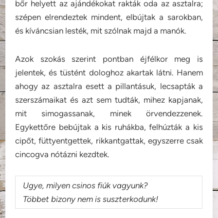
bőr helyett az ajándékokat rakták oda az asztalra;
szépen elrendeztek mindent, elbújtak a sarokban,
és kíváncsian lesték, mit szólnak majd a manók.
Azok szokás szerint pontban éjfélkor meg is
jelentek, és tüstént dologhoz akartak látni. Hanem
ahogy az asztalra esett a pillantásuk, lecsapták a
szerszámaikat és azt sem tudták, mihez kapjanak,
mit simogassanak, minek örvendezzenek.
Egykettőre bebújtak a kis ruhákba, felhúzták a kis
cipőt, füttyentgettek, rikkantgattak, egyszerre csak
cincogva nótázni kezdtek.
Ugye, milyen csinos fiúk vagyunk?
Többet bizony nem is suszterkodunk!