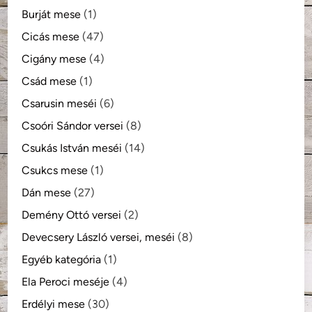
Burját mese
(1)
Cicás mese
(47)
Cigány mese
(4)
Csád mese
(1)
Csarusin meséi
(6)
Csoóri Sándor versei
(8)
Csukás István meséi
(14)
Csukcs mese
(1)
Dán mese
(27)
Demény Ottó versei
(2)
Devecsery László versei, meséi
(8)
Egyéb kategória
(1)
Ela Peroci meséje
(4)
Erdélyi mese
(30)