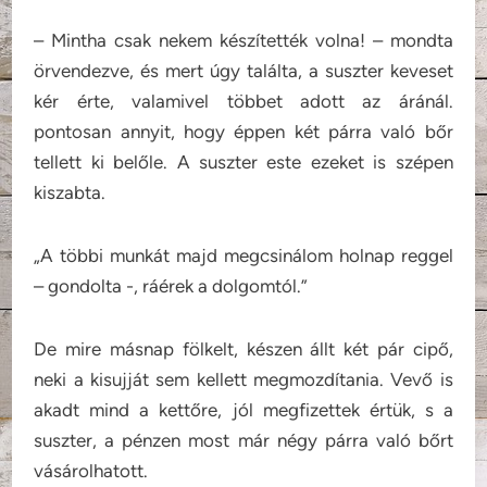
– Mintha csak nekem készítették volna! – mondta
örvendezve, és mert úgy találta, a suszter keveset
kér érte, valamivel többet adott az áránál.
pontosan annyit, hogy éppen két párra való bőr
tellett ki belőle. A suszter este ezeket is szépen
kiszabta.
„A többi munkát majd megcsinálom holnap reggel
– gondolta -, ráérek a dolgomtól.”
De mire másnap fölkelt, készen állt két pár cipő,
neki a kisujját sem kellett megmozdítania. Vevő is
akadt mind a kettőre, jól megfizettek értük, s a
suszter, a pénzen most már négy párra való bőrt
vásárolhatott.