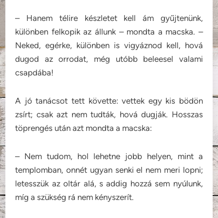
– Hanem télire készletet kell ám gyűjtenünk,
különben felkopik az állunk – mondta a macska. –
Neked, egérke, különben is vigyáznod kell, hová
dugod az orrodat, még utóbb beleesel valami
csapdába!
A jó tanácsot tett követte: vettek egy kis bödön
zsírt; csak azt nem tudták, hová dugják. Hosszas
töprengés után azt mondta a macska:
– Nem tudom, hol lehetne jobb helyen, mint a
templomban, onnét ugyan senki el nem meri lopni;
letesszük az oltár alá, s addig hozzá sem nyúlunk,
míg a szükség rá nem kényszerít.