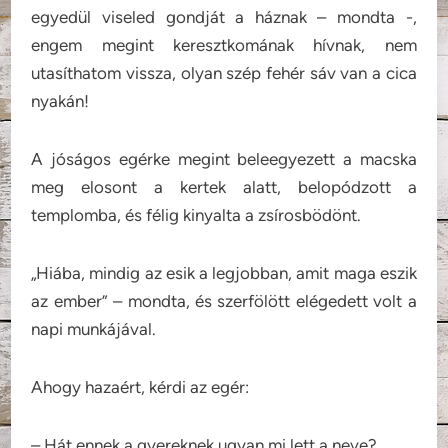
egyedül viseled gondját a háznak – mondta -,
engem megint keresztkomának hívnak, nem
utasíthatom vissza, olyan szép fehér sáv van a cica
nyakán!
A jóságos egérke megint beleegyezett a macska
meg elosont a kertek alatt, belopódzott a
templomba, és félig kinyalta a zsírosbödönt.
„Hiába, mindig az esik a legjobban, amit maga eszik
az ember” – mondta, és szerfölött elégedett volt a
napi munkájával.
Ahogy hazaért, kérdi az egér:
– Hát ennek a gyereknek ugyan mi lett a neve?