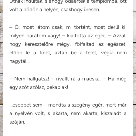
Útnak indultak, s ahogy odaértek a templomba, ott
volt a bödön a helyén, csakhogy üresen.
– Ó, most látom csak, mi történt, most derül ki,
milyen barátom vagy! – kiáltotta az egér. – Azzal,
hogy keresztelőre mégy, fölfaltad az egészet,
előbb le a fölét, aztán be a felét, végül nem
hagytál…
– Nem hallgatsz! – rivallt rá a macska. – Ha még
egy szót szólsz, bekaplak!
…cseppet sem – mondta a szegény egér, mert már
a nyelvén volt, s akarta, nem akarta, kiszaladt a
száján.