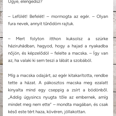
Ugye, elengedsz?
– Lefölét! Befelét! – mormogta az egér. – Olyan
fura nevek, annyit tűnődöm rajtuk.
– Mert folyton itthon kuksolsz a szürke
háziruhádban, hagyod, hogy a hajad a nyakadba
nőjön, és képzelődöl – felelte a macska. – Így van
az, ha valaki ki sem teszi a lábát a szobából.
Míg a macska odajárt, az egér kitakarította, rendbe
tette a házat. A pákosztos macska meg ezalatt
kinyalta mind egy cseppig a zsírt a bödönből.
„Addig úgysincs nyugta tőle az embernek, amíg
mindet meg nem ette” – mondta magában, és csak
késő este tért haza, kövéren, jóllakottan.