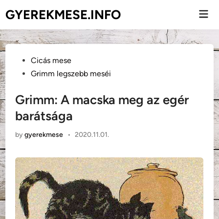
Skip
GYEREKMESE.INFO
Mai
to
Men
content
Posted
Cicás mese
in
Grimm legszebb meséi
Grimm: A macska meg az egér
barátsága
by
gyerekmese
•
2020.11.01.