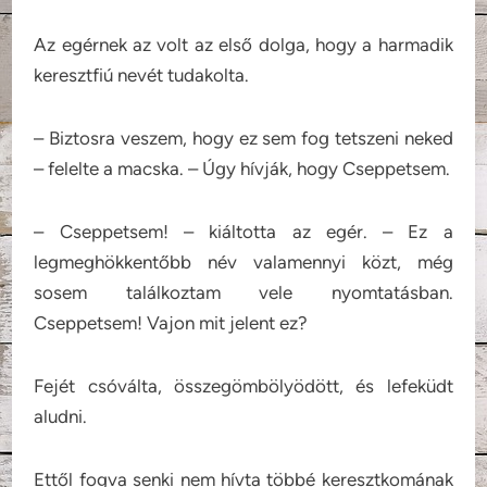
Az egérnek az volt az első dolga, hogy a harmadik
keresztfiú nevét tudakolta.
– Biztosra veszem, hogy ez sem fog tetszeni neked
– felelte a macska. – Úgy hívják, hogy Cseppetsem.
– Cseppetsem! – kiáltotta az egér. – Ez a
legmeghökkentőbb név valamennyi közt, még
sosem találkoztam vele nyomtatásban.
Cseppetsem! Vajon mit jelent ez?
Fejét csóválta, összegömbölyödött, és lefeküdt
aludni.
Ettől fogva senki nem hívta többé keresztkomának