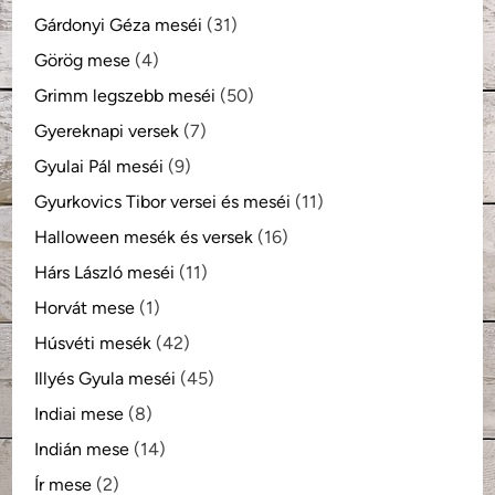
Gárdonyi Géza meséi
(31)
Görög mese
(4)
Grimm legszebb meséi
(50)
Gyereknapi versek
(7)
Gyulai Pál meséi
(9)
Gyurkovics Tibor versei és meséi
(11)
Halloween mesék és versek
(16)
Hárs László meséi
(11)
Horvát mese
(1)
Húsvéti mesék
(42)
Illyés Gyula meséi
(45)
Indiai mese
(8)
Indián mese
(14)
Ír mese
(2)