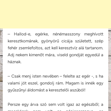
– Hallod-e, egérke, nénémasszony meghívott
keresztkomának, gyönyörű cicája született, szép
fehér zsemlefoltos, azt kell keresztvíz alá tartanom.
Adj nekem kimenőt mára, viseld gondját egyedül a
háznak.
– Csak menj isten nevében – felelte az egér -, s ha
valami jót eszel, gondolj rám. Magam is innék egy
gyűszűnyi áldomást a keresztelői aszúból!
Persze egy árva szó sem volt igaz az egészből; a