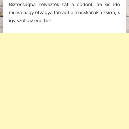
Biztonságba helyezték hát a bödönt; de kis idő
múlva nagy étvágya támadt a macskának a zsírra, s
így szólt az egérhez: