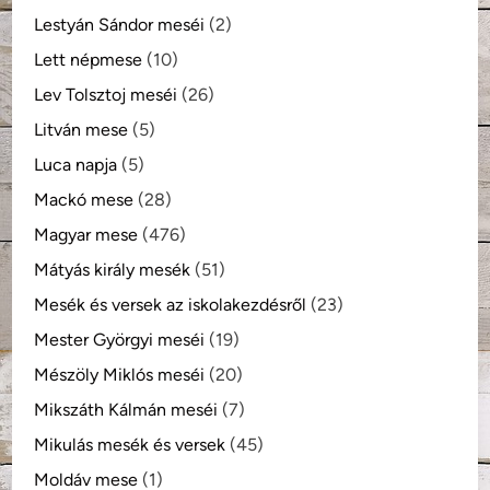
Lestyán Sándor meséi
(2)
Lett népmese
(10)
Lev Tolsztoj meséi
(26)
Litván mese
(5)
Luca napja
(5)
Mackó mese
(28)
Magyar mese
(476)
Mátyás király mesék
(51)
Mesék és versek az iskolakezdésről
(23)
Mester Györgyi meséi
(19)
Mészöly Miklós meséi
(20)
Mikszáth Kálmán meséi
(7)
Mikulás mesék és versek
(45)
Moldáv mese
(1)