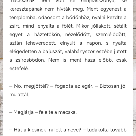
macskának nem volt se nénjeasszonya, se
keresztapának nem hívták meg. Ment egyenest a
templomba, odaosont a bödönhöz, nyalni kezdte a
zsírt, mind lenyalta a fölét. Mikor jóllakott, sétált
egyet a háztetőkön, nézelődött, szemlélődött,
aztán leheveredett, elnyúlt a napon, s nyalta
elégedetten a bajuszát, valahányszor eszébe jutott
a zsírosbödön. Nem is ment haza előbb, csak
estefelé.
– No, megjöttél? – fogadta az egér. – Biztosan jól
mulattál.
– Megjárja – felelte a macska.
– Hát a kicsinek mi lett a neve? – tudakolta tovább