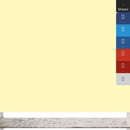
…
Shares
…
…
…
…
…