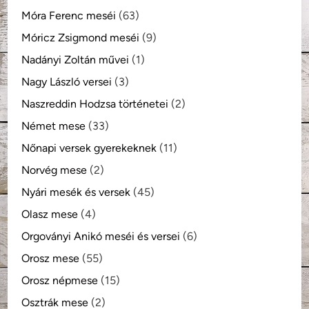
Móra Ferenc meséi
(63)
Móricz Zsigmond meséi
(9)
Nadányi Zoltán művei
(1)
Nagy László versei
(3)
Naszreddin Hodzsa történetei
(2)
Német mese
(33)
Nőnapi versek gyerekeknek
(11)
Norvég mese
(2)
Nyári mesék és versek
(45)
Olasz mese
(4)
Orgoványi Anikó meséi és versei
(6)
Orosz mese
(55)
Orosz népmese
(15)
Osztrák mese
(2)