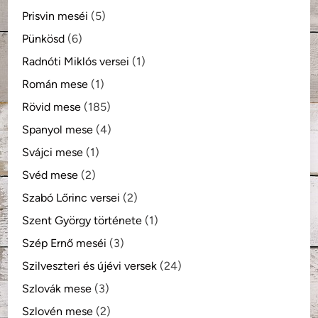
Prisvin meséi
(5)
Pünkösd
(6)
Radnóti Miklós versei
(1)
Román mese
(1)
Rövid mese
(185)
Spanyol mese
(4)
Svájci mese
(1)
Svéd mese
(2)
Szabó Lőrinc versei
(2)
Szent György története
(1)
Szép Ernő meséi
(3)
Szilveszteri és újévi versek
(24)
Szlovák mese
(3)
Szlovén mese
(2)