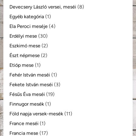
Devecsery László versei, meséi
(8)
Egyéb kategória
(1)
Ela Peroci meséje
(4)
Erdélyi mese
(30)
Eszkimó mese
(2)
Észt népmese
(2)
Etióp mese
(1)
Fehér István meséi
(1)
Fekete István meséi
(3)
Fésűs Éva meséi
(19)
Finnugor mesék
(1)
Föld napja versek-mesék
(11)
France meséi
(1)
Francia mese
(17)