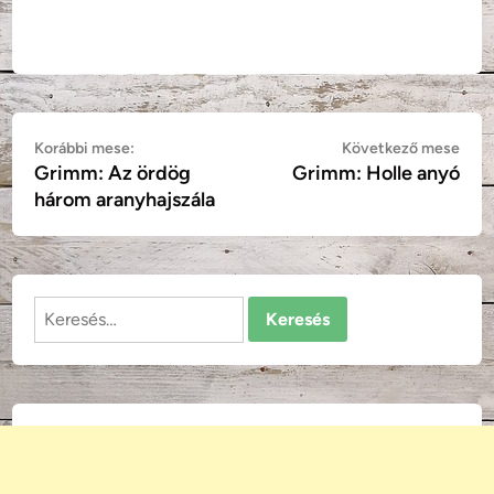
Bejegyzés
Korábbi
Köv
Korábbi mese:
Következő mese
Grimm: Az ördög
Grimm: Holle anyó
mese:
mes
navigáció
három aranyhajszála
Keresés: