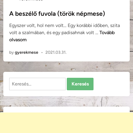
o
s
A beszélő fuvola (török népmese)
t
Egyszer volt, hol nem volt… Egy korábbi időben, szita
e
A
volt a szalmában, és egy padisahnak volt …
Tovább
d
b
olvasom
i
e
n
by
gyerekmese
•
2021.03.31.
s
z
é
l
Keresés:
ő
f
u
v
o
l
a
(