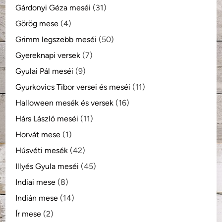
Gárdonyi Géza meséi
(31)
Görög mese
(4)
Grimm legszebb meséi
(50)
Gyereknapi versek
(7)
Gyulai Pál meséi
(9)
Gyurkovics Tibor versei és meséi
(11)
Halloween mesék és versek
(16)
Hárs László meséi
(11)
Horvát mese
(1)
Húsvéti mesék
(42)
Illyés Gyula meséi
(45)
Indiai mese
(8)
Indián mese
(14)
Ír mese
(2)