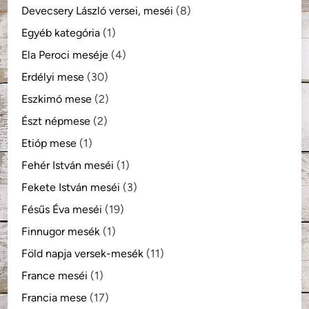
Devecsery László versei, meséi
(8)
Egyéb kategória
(1)
Ela Peroci meséje
(4)
Erdélyi mese
(30)
Eszkimó mese
(2)
Észt népmese
(2)
Etióp mese
(1)
Fehér István meséi
(1)
Fekete István meséi
(3)
Fésűs Éva meséi
(19)
Finnugor mesék
(1)
Föld napja versek-mesék
(11)
France meséi
(1)
Francia mese
(17)