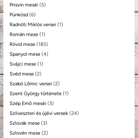
Prisvin meséi
(5)
Pünkösd
(6)
Radnóti Miklós versei
(1)
Román mese
(1)
Rövid mese
(185)
Spanyol mese
(4)
Svájci mese
(1)
Svéd mese
(2)
Szabó Lőrinc versei
(2)
Szent György története
(1)
Szép Ernő meséi
(3)
Szilveszteri és újévi versek
(24)
Szlovák mese
(3)
Szlovén mese
(2)