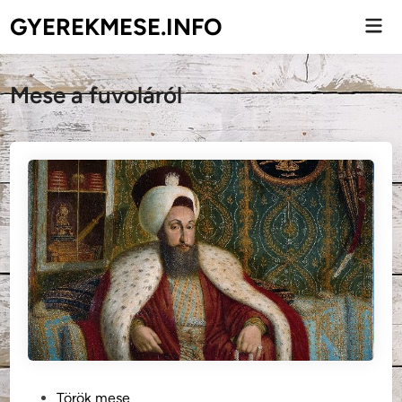
Skip
GYEREKMESE.INFO
Mai
to
Men
content
Mese a fuvoláról
P
Török mese