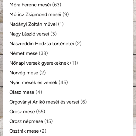
Móra Ferenc meséi
(63)
Móricz Zsigmond meséi
(9)
Nadányi Zoltán művei
(1)
Nagy László versei
(3)
Naszreddin Hodzsa történetei
(2)
Német mese
(33)
Nőnapi versek gyerekeknek
(11)
Norvég mese
(2)
Nyári mesék és versek
(45)
Olasz mese
(4)
Orgoványi Anikó meséi és versei
(6)
Orosz mese
(55)
Orosz népmese
(15)
Osztrák mese
(2)