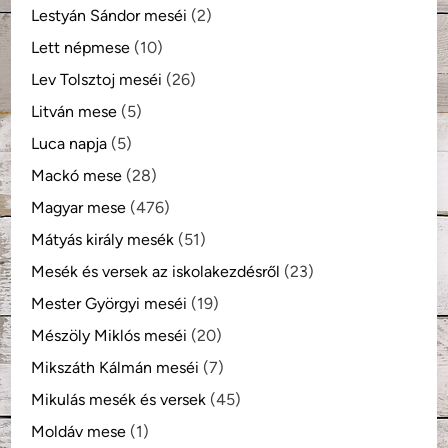
Lestyán Sándor meséi
(2)
Lett népmese
(10)
Lev Tolsztoj meséi
(26)
Litván mese
(5)
Luca napja
(5)
Mackó mese
(28)
Magyar mese
(476)
Mátyás király mesék
(51)
Mesék és versek az iskolakezdésről
(23)
Mester Györgyi meséi
(19)
Mészöly Miklós meséi
(20)
Mikszáth Kálmán meséi
(7)
Mikulás mesék és versek
(45)
Moldáv mese
(1)