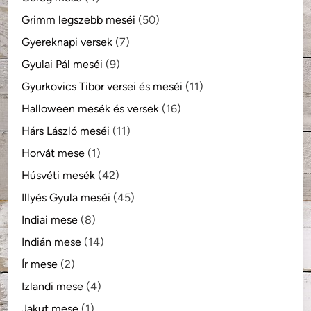
Grimm legszebb meséi
(50)
Gyereknapi versek
(7)
Gyulai Pál meséi
(9)
Gyurkovics Tibor versei és meséi
(11)
Halloween mesék és versek
(16)
Hárs László meséi
(11)
Horvát mese
(1)
Húsvéti mesék
(42)
Illyés Gyula meséi
(45)
Indiai mese
(8)
Indián mese
(14)
Ír mese
(2)
Izlandi mese
(4)
Jakut mese
(1)