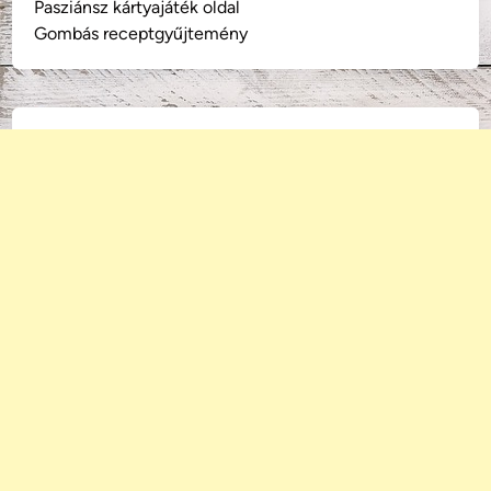
Pasziánsz kártyajáték oldal
Gombás receptgyűjtemény