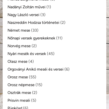
Nadányi Zoltán művei
(1)
Nagy László versei
(3)
Naszreddin Hodzsa történetei
(2)
Német mese
(33)
Nőnapi versek gyerekeknek
(11)
Norvég mese
(2)
Nyári mesék és versek
(45)
Olasz mese
(4)
Orgoványi Anikó meséi és versei
(6)
Orosz mese
(55)
Orosz népmese
(15)
Osztrák mese
(2)
Prisvin meséi
(5)
Pünkösd
(6)