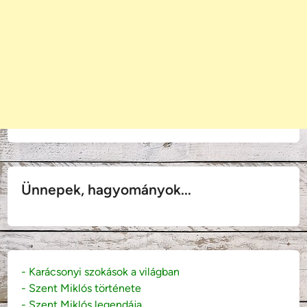
Ünnepek, hagyományok...
- Karácsonyi szokások a világban
- Szent Miklós története
- Szent Miklós legendája