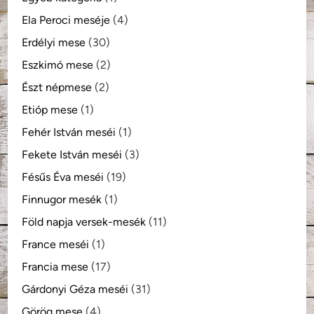
Ela Peroci meséje
(4)
Erdélyi mese
(30)
Eszkimó mese
(2)
Észt népmese
(2)
Etióp mese
(1)
Fehér István meséi
(1)
Fekete István meséi
(3)
Fésűs Éva meséi
(19)
Finnugor mesék
(1)
Föld napja versek-mesék
(11)
France meséi
(1)
Francia mese
(17)
Gárdonyi Géza meséi
(31)
Görög mese
(4)