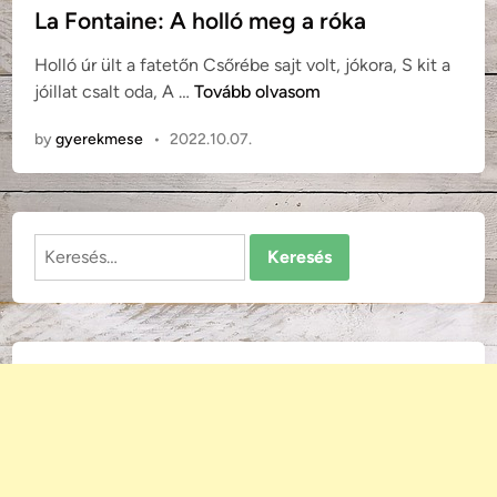
t
La Fontaine: A holló meg a róka
e
Holló úr ült a fatetőn Csőrébe sajt volt, jókora, S kit a
d
L
jóillat csalt oda, A …
Tovább olvasom
i
a
n
by
gyerekmese
•
2022.10.07.
F
o
n
t
Keresés:
a
i
n
e
:
A
h
o
l
l