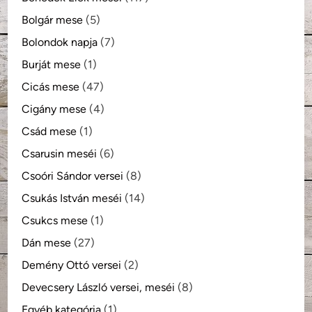
Bolgár mese
(5)
Bolondok napja
(7)
Burját mese
(1)
Cicás mese
(47)
Cigány mese
(4)
Csád mese
(1)
Csarusin meséi
(6)
Csoóri Sándor versei
(8)
Csukás István meséi
(14)
Csukcs mese
(1)
Dán mese
(27)
Demény Ottó versei
(2)
Devecsery László versei, meséi
(8)
Egyéb kategória
(1)