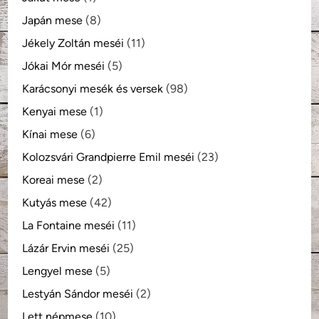
Japán mese
(8)
Jékely Zoltán meséi
(11)
Jókai Mór meséi
(5)
Karácsonyi mesék és versek
(98)
Kenyai mese
(1)
Kínai mese
(6)
Kolozsvári Grandpierre Emil meséi
(23)
Koreai mese
(2)
Kutyás mese
(42)
La Fontaine meséi
(11)
Lázár Ervin meséi
(25)
Lengyel mese
(5)
Lestyán Sándor meséi
(2)
Lett népmese
(10)