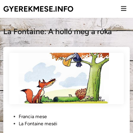
Skip
GYEREKMESE.INFO
Mai
to
Men
content
La Fontaine: A holló meg a róka
P
Francia mese
o
La Fontaine meséi
s