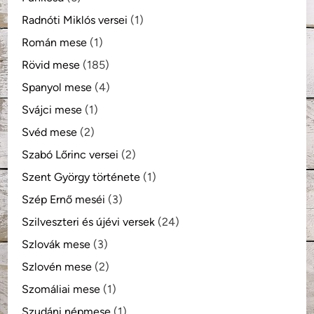
Radnóti Miklós versei
(1)
Román mese
(1)
Rövid mese
(185)
Spanyol mese
(4)
Svájci mese
(1)
Svéd mese
(2)
Szabó Lőrinc versei
(2)
Szent György története
(1)
Szép Ernő meséi
(3)
Szilveszteri és újévi versek
(24)
Szlovák mese
(3)
Szlovén mese
(2)
Szomáliai mese
(1)
Szudáni népmese
(1)