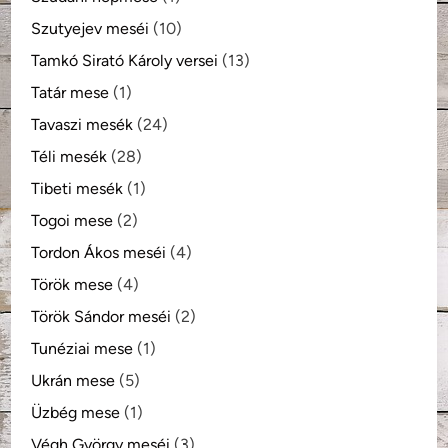
Szutyejev meséi
(10)
Tamkó Sirató Károly versei
(13)
Tatár mese
(1)
Tavaszi mesék
(24)
Téli mesék
(28)
Tibeti mesék
(1)
Togoi mese
(2)
Tordon Ákos meséi
(4)
Török mese
(4)
Török Sándor meséi
(2)
Tunéziai mese
(1)
Ukrán mese
(5)
Üzbég mese
(1)
Végh György meséi
(3)