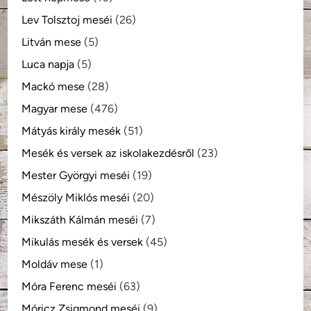
Lev Tolsztoj meséi
(26)
Litván mese
(5)
Luca napja
(5)
Mackó mese
(28)
Magyar mese
(476)
Mátyás király mesék
(51)
Mesék és versek az iskolakezdésről
(23)
Mester Györgyi meséi
(19)
Mészöly Miklós meséi
(20)
Mikszáth Kálmán meséi
(7)
Mikulás mesék és versek
(45)
Moldáv mese
(1)
Móra Ferenc meséi
(63)
Móricz Zsigmond meséi
(9)