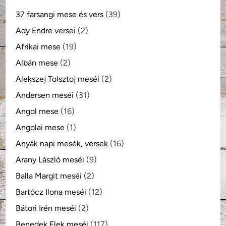
37 farsangi mese és vers
(39)
Ady Endre versei
(2)
Afrikai mese
(19)
Albán mese
(2)
Alekszej Tolsztoj meséi
(2)
Andersen meséi
(31)
Angol mese
(16)
Angolai mese
(1)
Anyák napi mesék, versek
(16)
Arany László meséi
(9)
Balla Margit meséi
(2)
Bartócz Ilona meséi
(12)
Bátori Irén meséi
(2)
Benedek Elek meséi
(117)