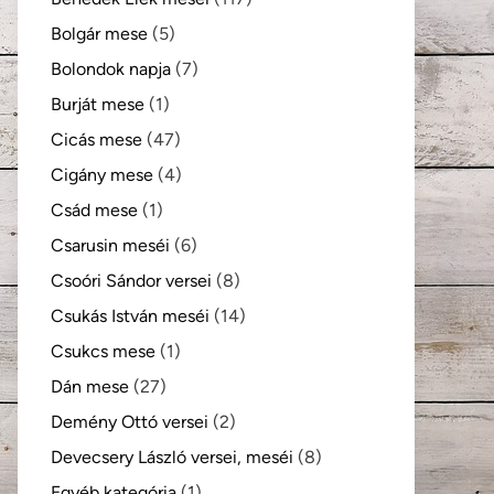
Bolgár mese
(5)
Bolondok napja
(7)
Burját mese
(1)
Cicás mese
(47)
Cigány mese
(4)
Csád mese
(1)
Csarusin meséi
(6)
Csoóri Sándor versei
(8)
Csukás István meséi
(14)
Csukcs mese
(1)
Dán mese
(27)
Demény Ottó versei
(2)
Devecsery László versei, meséi
(8)
Egyéb kategória
(1)