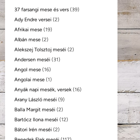
37 farsangi mese és vers
(39)
Ady Endre versei
(2)
Afrikai mese
(19)
Albán mese
(2)
Alekszej Tolsztoj meséi
(2)
Andersen meséi
(31)
Angol mese
(16)
Angolai mese
(1)
Anyák napi mesék, versek
(16)
Arany László meséi
(9)
Balla Margit meséi
(2)
Bartócz Ilona meséi
(12)
Bátori Irén meséi
(2)
Benedek Elek meséi
(117)