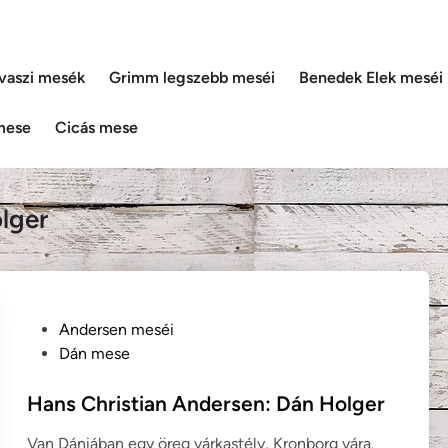
vaszi mesék
Grimm legszebb meséi
Benedek Elek meséi
mese
Cicás mese
lger
P
Andersen meséi
o
Dán mese
s
t
Hans Christian Andersen: Dán Holger
e
Van Dániában egy öreg várkastély, Kronborg vára.