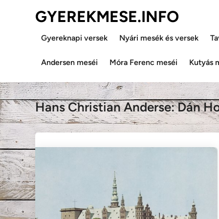
Skip
GYEREKMESE.INFO
to
content
Gyereknapi versek
Nyári mesék és versek
Ta
Andersen meséi
Móra Ferenc meséi
Kutyás 
Hans Christian Anderse: Dán Ho