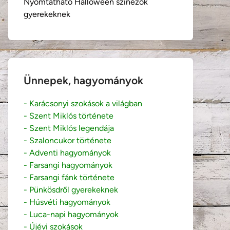
Nyomtatható Halloween színezők
gyerekeknek
Ünnepek, hagyományok
- Karácsonyi szokások a világban
- Szent Miklós története
- Szent Miklós legendája
- Szaloncukor története
- Adventi hagyományok
- Farsangi hagyományok
- Farsangi fánk története
- Pünkösdről gyerekeknek
- Húsvéti hagyományok
- Luca-napi hagyományok
- Újévi szokások