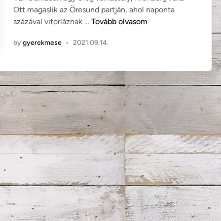
d
Ott magaslik az Öresund partján, ahol naponta
i
H
százával vitorláznak …
Tovább olvasom
n
a
by
gyerekmese
•
2021.09.14.
n
s
C
h
r
i
s
t
i
a
n
A
n
d
e