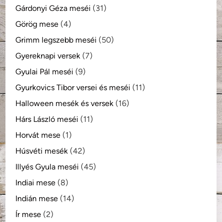
Gárdonyi Géza meséi
(31)
Görög mese
(4)
Grimm legszebb meséi
(50)
Gyereknapi versek
(7)
Gyulai Pál meséi
(9)
Gyurkovics Tibor versei és meséi
(11)
Halloween mesék és versek
(16)
Hárs László meséi
(11)
Horvát mese
(1)
Húsvéti mesék
(42)
Illyés Gyula meséi
(45)
Indiai mese
(8)
Indián mese
(14)
Ír mese
(2)