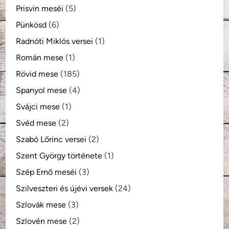
Prisvin meséi
(5)
Pünkösd
(6)
Radnóti Miklós versei
(1)
Román mese
(1)
Rövid mese
(185)
Spanyol mese
(4)
Svájci mese
(1)
Svéd mese
(2)
Szabó Lőrinc versei
(2)
Szent György története
(1)
Szép Ernő meséi
(3)
Szilveszteri és újévi versek
(24)
Szlovák mese
(3)
Szlovén mese
(2)