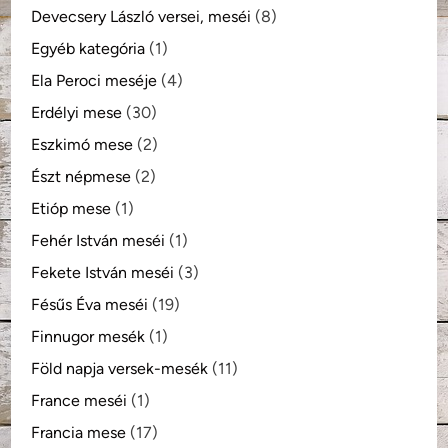
Devecsery László versei, meséi
(8)
Egyéb kategória
(1)
Ela Peroci meséje
(4)
Erdélyi mese
(30)
Eszkimó mese
(2)
Észt népmese
(2)
Etióp mese
(1)
Fehér István meséi
(1)
Fekete István meséi
(3)
Fésűs Éva meséi
(19)
Finnugor mesék
(1)
Föld napja versek-mesék
(11)
France meséi
(1)
Francia mese
(17)