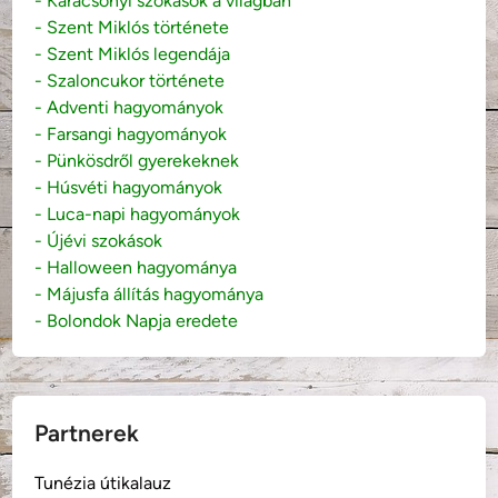
- Karácsonyi szokások a világban
- Szent Miklós története
- Szent Miklós legendája
- Szaloncukor története
- Adventi hagyományok
- Farsangi hagyományok
- Pünkösdről gyerekeknek
- Húsvéti hagyományok
- Luca-napi hagyományok
- Újévi szokások
- Halloween hagyománya
- Májusfa állítás hagyománya
- Bolondok Napja eredete
Partnerek
Tunézia útikalauz