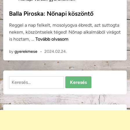
o
s
Balla Piroska: Nőnapi köszöntő
t
Reggel a nap felkelt, mosolyogva ébredt, azt suttogta
e
nekem, köszöntselek téged! Nőnap alkalmából virágot
d
B
is hoztam, …
Tovább olvasom
i
a
n
by
gyerekmese
•
2024.02.24.
l
l
a
P
Keresés:
i
r
o
s
k
a
:
N