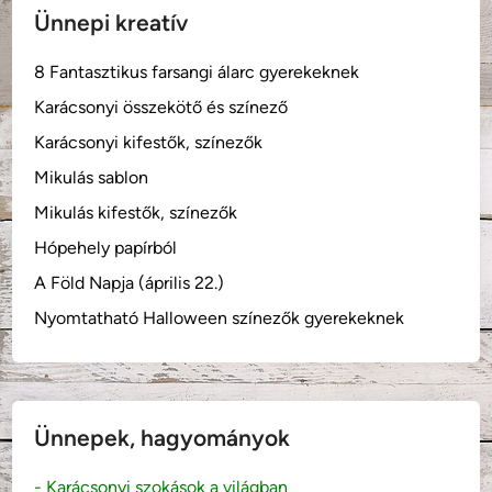
Ünnepi kreatív
8 Fantasztikus farsangi álarc gyerekeknek
Karácsonyi összekötő és színező
Karácsonyi kifestők, színezők
Mikulás sablon
Mikulás kifestők, színezők
Hópehely papírból
A Föld Napja (április 22.)
Nyomtatható Halloween színezők gyerekeknek
Ünnepek, hagyományok
- Karácsonyi szokások a világban