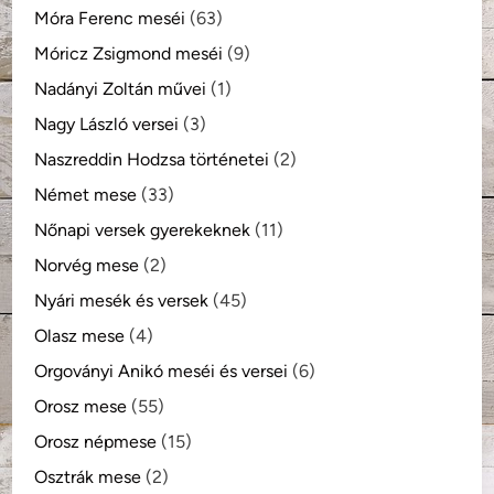
Móra Ferenc meséi
(63)
Móricz Zsigmond meséi
(9)
Nadányi Zoltán művei
(1)
Nagy László versei
(3)
Naszreddin Hodzsa történetei
(2)
Német mese
(33)
Nőnapi versek gyerekeknek
(11)
Norvég mese
(2)
Nyári mesék és versek
(45)
Olasz mese
(4)
Orgoványi Anikó meséi és versei
(6)
Orosz mese
(55)
Orosz népmese
(15)
Osztrák mese
(2)