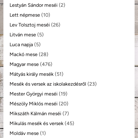
Lestyán Sándor meséi
(2)
Lett népmese
(10)
Lev Tolsztoj meséi
(26)
Litván mese
(5)
Luca napja
(5)
Mackó mese
(28)
Magyar mese
(476)
Mátyás király mesék
(51)
Mesék és versek az iskolakezdésről
(23)
Mester Györgyi meséi
(19)
Mészöly Miklós meséi
(20)
Mikszáth Kálmán meséi
(7)
Mikulás mesék és versek
(45)
Moldáv mese
(1)