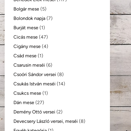
Bolgár mese
(5)
Bolondok napja
(7)
Burját mese
(1)
Cicás mese
(47)
Cigány mese
(4)
Csád mese
(1)
Csarusin meséi
(6)
Csoóri Sándor versei
(8)
Csukás István meséi
(14)
Csukcs mese
(1)
Dán mese
(27)
Demény Ottó versei
(2)
Devecsery László versei, meséi
(8)
Egyéb kategória
(1)