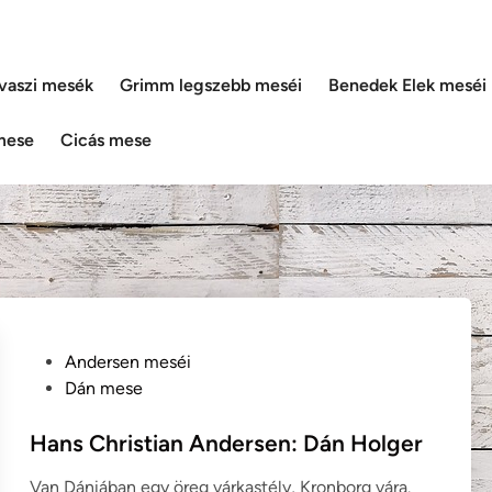
vaszi mesék
Grimm legszebb meséi
Benedek Elek meséi
mese
Cicás mese
P
Andersen meséi
o
Dán mese
s
t
Hans Christian Andersen: Dán Holger
e
Van Dániában egy öreg várkastély, Kronborg vára.