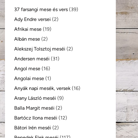
37 farsangi mese és vers
(39)
Ady Endre versei
(2)
Afrikai mese
(19)
Albán mese
(2)
Alekszej Tolsztoj meséi
(2)
Andersen meséi
(31)
Angol mese
(16)
Angolai mese
(1)
Anyák napi mesék, versek
(16)
Arany László meséi
(9)
Balla Margit meséi
(2)
Bartócz Ilona meséi
(12)
Bátori Irén meséi
(2)
Benedek Elek meséi
(117)