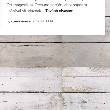
d
Ott magaslik az Öresund partján, ahol naponta
i
H
százával vitorláznak …
Tovább olvasom
n
a
by
gyerekmese
•
2021.09.14.
n
s
C
h
r
i
s
t
i
a
n
A
n
d
e