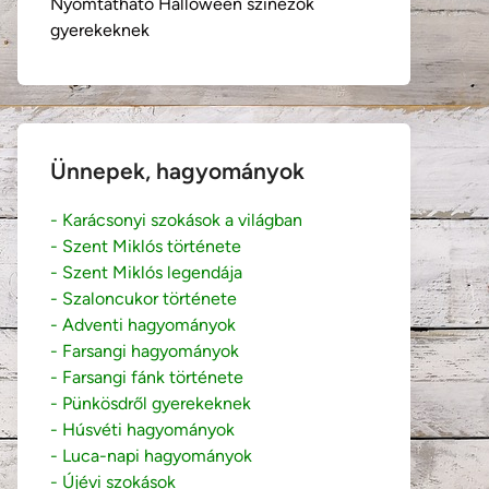
Nyomtatható Halloween színezők
gyerekeknek
Ünnepek, hagyományok
- Karácsonyi szokások a világban
- Szent Miklós története
- Szent Miklós legendája
- Szaloncukor története
- Adventi hagyományok
- Farsangi hagyományok
- Farsangi fánk története
- Pünkösdről gyerekeknek
- Húsvéti hagyományok
- Luca-napi hagyományok
- Újévi szokások