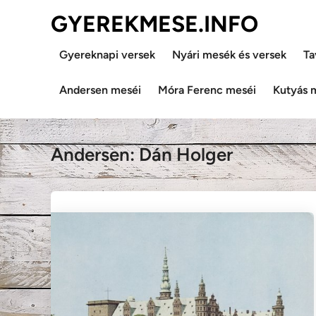
Skip
GYEREKMESE.INFO
to
content
Gyereknapi versek
Nyári mesék és versek
Ta
Andersen meséi
Móra Ferenc meséi
Kutyás 
Andersen: Dán Holger