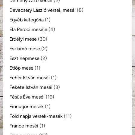
Demény Ottó versei
(2)
Devecsery László versei, meséi
(8)
Egyéb kategória
(1)
Ela Peroci meséje
(4)
Erdélyi mese
(30)
Eszkimó mese
(2)
Észt népmese
(2)
Etióp mese
(1)
Fehér István meséi
(1)
Fekete István meséi
(3)
Fésűs Éva meséi
(19)
Finnugor mesék
(1)
Föld napja versek-mesék
(11)
France meséi
(1)