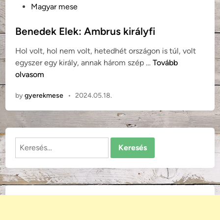
o
Magyar mese
s
t
Benedek Elek: Ambrus királyfi
e
Hol volt, hol nem volt, hetedhét országon is túl, volt
d
B
egyszer egy király, annak három szép …
Tovább
i
e
olvasom
n
n
by
gyerekmese
•
2024.05.18.
e
d
e
k
Keresés:
E
l
e
k
:
A
m