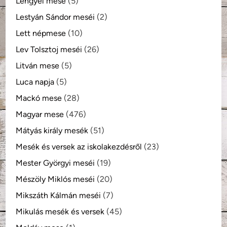
Lengyel mese
(5)
Lestyán Sándor meséi
(2)
Lett népmese
(10)
Lev Tolsztoj meséi
(26)
Litván mese
(5)
Luca napja
(5)
Mackó mese
(28)
Magyar mese
(476)
Mátyás király mesék
(51)
Mesék és versek az iskolakezdésről
(23)
Mester Györgyi meséi
(19)
Mészöly Miklós meséi
(20)
Mikszáth Kálmán meséi
(7)
Mikulás mesék és versek
(45)