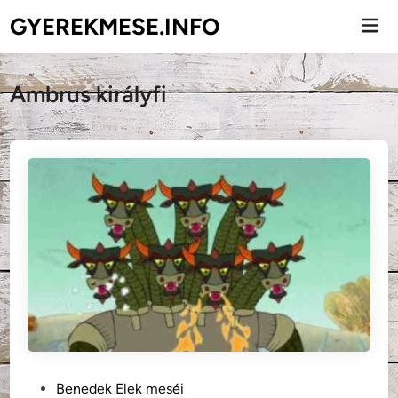
Skip
GYEREKMESE.INFO
Mai
to
Men
content
Ambrus királyfi
P
Benedek Elek meséi