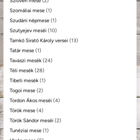
Szlovén mese
(2)
Szomáliai mese
(1)
Szudáni népmese
(1)
Szutyejev meséi
(10)
Tamkó Sirató Károly versei
(13)
Tatár mese
(1)
Tavaszi mesék
(24)
Téli mesék
(28)
Tibeti mesék
(1)
Togoi mese
(2)
Tordon Ákos meséi
(4)
Török mese
(4)
Török Sándor meséi
(2)
Tunéziai mese
(1)