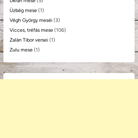
Ukrán mese
(5)
Üzbég mese
(1)
Végh György meséi
(3)
Vicces, tréfás mese
(106)
Zalán Tibor versei
(1)
Zulu mese
(1)