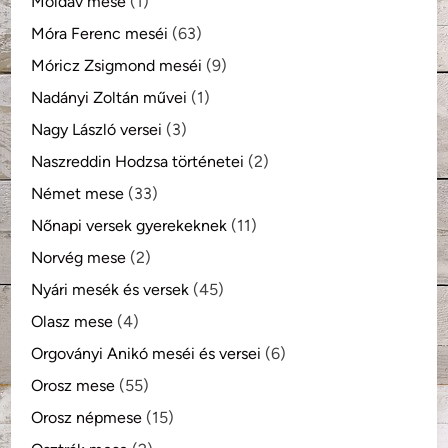
Moldáv mese
(1)
Móra Ferenc meséi
(63)
Móricz Zsigmond meséi
(9)
Nadányi Zoltán művei
(1)
Nagy László versei
(3)
Naszreddin Hodzsa történetei
(2)
Német mese
(33)
Nőnapi versek gyerekeknek
(11)
Norvég mese
(2)
Nyári mesék és versek
(45)
Olasz mese
(4)
Orgoványi Anikó meséi és versei
(6)
Orosz mese
(55)
Orosz népmese
(15)