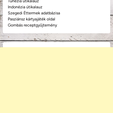
Tunézia útikalauz
Indonézia útikalauz
Szegedi Éttermek adatbázisa
Pasziánsz kártyajáték oldal
Gombás receptgyűjtemény