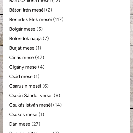
Bartócz Ilona meséi
(12)
Bátori Irén meséi
(2)
Benedek Elek meséi
(117)
Bolgár mese
(5)
Bolondok napja
(7)
Burját mese
(1)
Cicás mese
(47)
Cigány mese
(4)
Csád mese
(1)
Csarusin meséi
(6)
Csoóri Sándor versei
(8)
Csukás István meséi
(14)
Csukcs mese
(1)
Dán mese
(27)