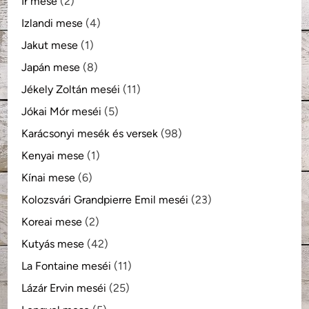
Ír mese
(2)
Izlandi mese
(4)
Jakut mese
(1)
Japán mese
(8)
Jékely Zoltán meséi
(11)
Jókai Mór meséi
(5)
Karácsonyi mesék és versek
(98)
Kenyai mese
(1)
Kínai mese
(6)
Kolozsvári Grandpierre Emil meséi
(23)
Koreai mese
(2)
Kutyás mese
(42)
La Fontaine meséi
(11)
Lázár Ervin meséi
(25)