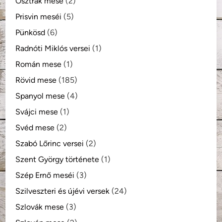
Osztrák mese
(2)
Prisvin meséi
(5)
Pünkösd
(6)
Radnóti Miklós versei
(1)
Román mese
(1)
Rövid mese
(185)
Spanyol mese
(4)
Svájci mese
(1)
Svéd mese
(2)
Szabó Lőrinc versei
(2)
Szent György története
(1)
Szép Ernő meséi
(3)
Szilveszteri és újévi versek
(24)
Szlovák mese
(3)