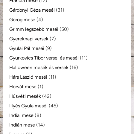
Francia mese
(17)
Gárdonyi Géza meséi
(31)
Görög mese
(4)
Grimm legszebb meséi
(50)
Gyereknapi versek
(7)
Gyulai Pál meséi
(9)
Gyurkovics Tibor versei és meséi
(11)
Halloween mesék és versek
(16)
Hárs László meséi
(11)
Horvát mese
(1)
Húsvéti mesék
(42)
Illyés Gyula meséi
(45)
Indiai mese
(8)
Indián mese
(14)