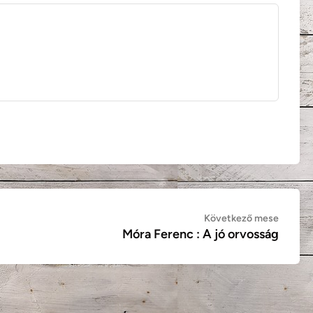
Követ
Következő mese
Móra Ferenc : A jó orvosság
mese: