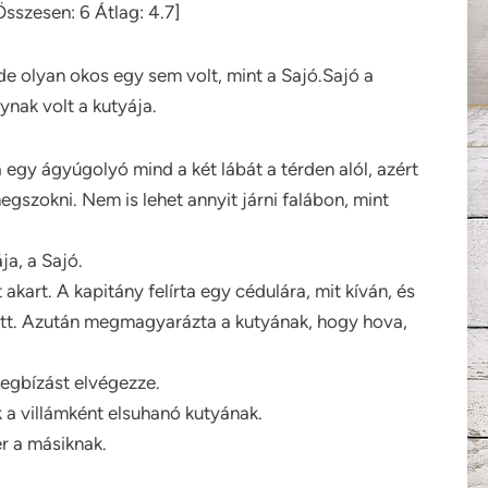
Összesen:
6
Átlag:
4.7
]
de olyan okos egy sem volt, mint a Sajó.Sajó a
ynak volt a kutyája.
egy ágyúgolyó mind a két lábát a térden alól, azért
egszokni. Nem is lehet annyit járni falábon, mint
ja, a Sajó.
akart. A kapitány felírta egy cédulára, mit kíván, és
ütt. Azután megmagyarázta a kutyának, hogy hova,
megbízást elvégezze.
 a villámként elsuhanó kutyának.
r a másiknak.