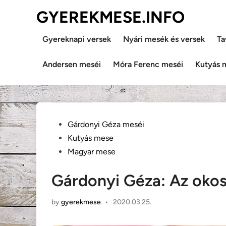
Skip
GYEREKMESE.INFO
to
content
Gyereknapi versek
Nyári mesék és versek
Ta
Andersen meséi
Móra Ferenc meséi
Kutyás 
Posted
Gárdonyi Géza meséi
in
Kutyás mese
Magyar mese
Gárdonyi Géza: Az okos
by
gyerekmese
•
2020.03.25.