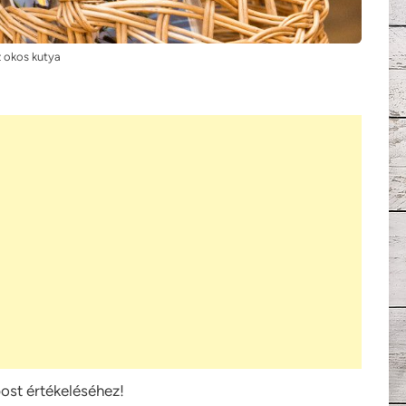
 okos kutya
post értékeléséhez!