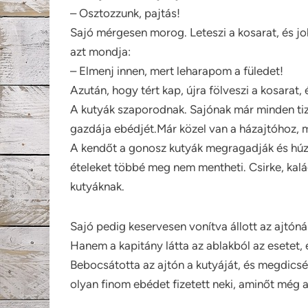
– Osztozzunk, pajtás!
Sajó mérgesen morog. Leteszi a kosarat, és job
azt mondja:
– Elmenj innen, mert leharapom a füledet!
Azután, hogy tért kap, újra fölveszi a kosarat, 
A kutyák szaporodnak. Sajónak már minden tized
gazdája ebédjét.Már közel van a házajtóhoz, mi
A kendőt a gonosz kutyák megragadják és húzzák
ételeket többé meg nem mentheti. Csirke, kalác
kutyáknak.
Sajó pedig keservesen vonítva állott az ajtónál
Hanem a kapitány látta az ablakból az esetet, 
Bebocsátotta az ajtón a kutyáját, és megdicsé
olyan finom ebédet fizetett neki, aminőt még a