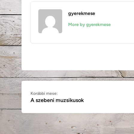
gyerekmese
More by gyerekmese
Bejegyzés
Korábbi
Korábbi mese:
A szebeni muzsikusok
mese:
navigáció