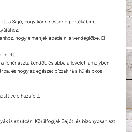
ött a Sajó, hogy kár ne essék a portékában.
tyájához:
hhoz, hogy elmenjek ebédelni a vendéglőbe. El
 felelt.
 a fehér asztalkendőt, és abba a levelet, amelyben
rba, és hogy az egészet bízzák rá a hű és okos
ndult vele hazafelé.
k is az utcán. Körülfogják Sajót, és bizonyosan azt