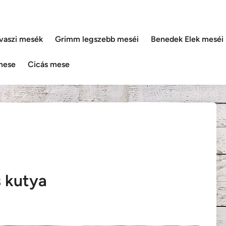
vaszi mesék
Grimm legszebb meséi
Benedek Elek meséi
mese
Cicás mese
 kutya