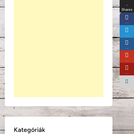
…
Shares
…
…
…
…
…
Kategóriák