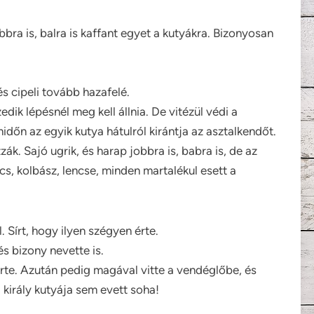
bra is, balra is kaffant egyet a kutyákra. Bizonyosan
és cipeli tovább hazafelé.
ik lépésnél meg kell állnia. De vitézül védi a
dőn az egyik kutya hátulról kirántja az asztalkendőt.
. Sajó ugrik, és harap jobbra is, babra is, de az
s, kolbász, lencse, minden martalékul esett a
. Sírt, hogy ilyen szégyen érte.
és bizony nevette is.
rte. Azután pedig magával vitte a vendéglőbe, és
 király kutyája sem evett soha!