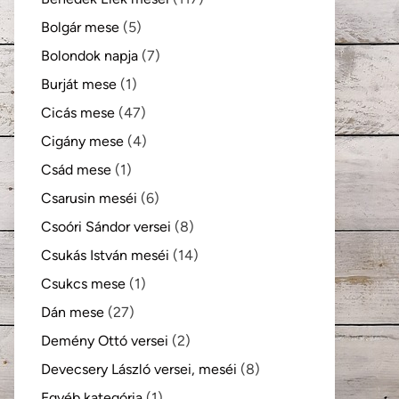
Bolgár mese
(5)
Bolondok napja
(7)
Burját mese
(1)
Cicás mese
(47)
Cigány mese
(4)
Csád mese
(1)
Csarusin meséi
(6)
Csoóri Sándor versei
(8)
Csukás István meséi
(14)
kező
Csukcs mese
(1)
Dán mese
(27)
Demény Ottó versei
(2)
Devecsery László versei, meséi
(8)
Egyéb kategória
(1)