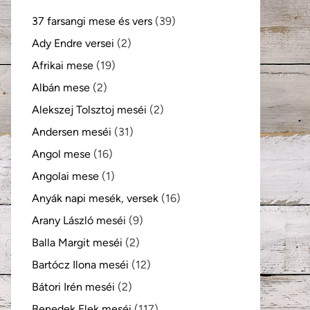
37 farsangi mese és vers
(39)
Ady Endre versei
(2)
Afrikai mese
(19)
Albán mese
(2)
Alekszej Tolsztoj meséi
(2)
Andersen meséi
(31)
Angol mese
(16)
Angolai mese
(1)
Anyák napi mesék, versek
(16)
Arany László meséi
(9)
Balla Margit meséi
(2)
Bartócz Ilona meséi
(12)
Bátori Irén meséi
(2)
Benedek Elek meséi
(117)