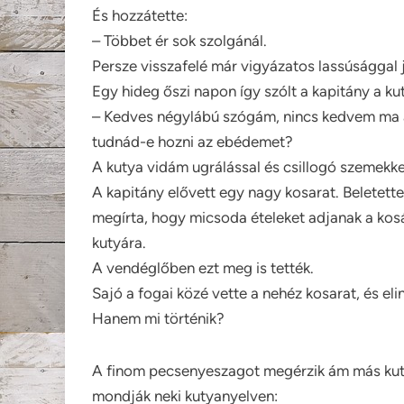
És hozzátette:
– Többet ér sok szolgánál.
Persze visszafelé már vigyázatos lassúsággal j
Egy hideg őszi napon így szólt a kapitány a ku
– Kedves négylábú szógám, nincs kedvem ma a
tudnád-e hozni az ebédemet?
A kutya vidám ugrálással és csillogó szemekkel
A kapitány elővett egy nagy kosarat. Beletette
megírta, hogy micsoda ételeket adjanak a kosá
kutyára.
A vendéglőben ezt meg is tették.
Sajó a fogai közé vette a nehéz kosarat, és eli
Hanem mi történik?
A finom pecsenyeszagot megérzik ám más kutyá
mondják neki kutyanyelven: