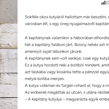
[
Sokféle okos kutyáról hallottam már beszélni, 
városban élt, s egy öreg nyugalmazott kapitán
A kapitánynak valamikor a háborúban elhordta 
hát a kapitány falábon járt. Bizony nehéz ezt m
amennyit saját lábunkon járunk.
A kapitánynak sem volt senkije, csak egy kutyá
Ez a kutya hordott neki a boltból mindent, amit 
azt táskába vagy kosárba tette a pénzzel egy
melyik boltba menjen.
A kutya vidáman és fürgén rohant el, hogy a 
Az emberek megálltak az utcán, s utána néztek
– A kapitány kutyája – magyarázta egyik embe