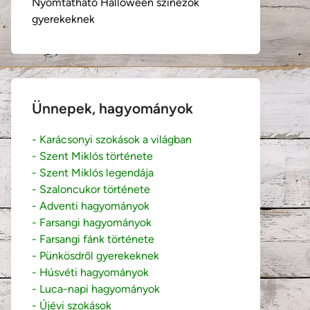
Nyomtatható Halloween színezők
gyerekeknek
Ünnepek, hagyományok
- Karácsonyi szokások a világban
- Szent Miklós története
- Szent Miklós legendája
- Szaloncukor története
- Adventi hagyományok
- Farsangi hagyományok
- Farsangi fánk története
- Pünkösdről gyerekeknek
- Húsvéti hagyományok
- Luca-napi hagyományok
- Újévi szokások