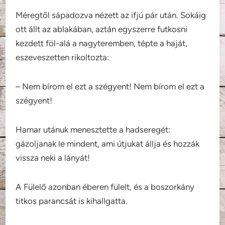
Méregtől sápadozva nézett az ifjú pár után. Sokáig
ott állt az ablakában, aztán egyszerre futkosni
kezdett föl-alá a nagyteremben, tépte a haját,
eszeveszetten rikoltozta:
– Nem bírom el ezt a szégyent! Nem bírom el ezt a
szégyent!
Hamar utánuk menesztette a hadseregét:
gázoljanak le mindent, ami útjukat állja és hozzák
vissza neki a lányát!
A Fülelő azonban éberen fülelt, és a boszorkány
titkos parancsát is kihallgatta.