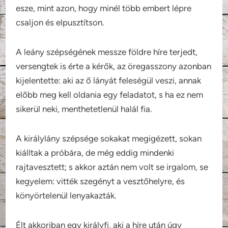
esze, mint azon, hogy minél több embert lépre
csaljon és elpusztítson.
A leány szépségének messze földre híre terjedt,
versengtek is érte a kérők, az öregasszony azonban
kijelentette: aki az ő lányát feleségül veszi, annak
előbb meg kell oldania egy feladatot, s ha ez nem
sikerül neki, menthetetlenül halál fia.
A királylány szépsége sokakat megigézett, sokan
kiálltak a próbára, de még eddig mindenki
rajtavesztett; s akkor aztán nem volt se irgalom, se
kegyelem: vitték szegényt a vesztőhelyre, és
könyörtelenül lenyakazták.
Élt akkoriban egy királyfi, aki a híre után úgy