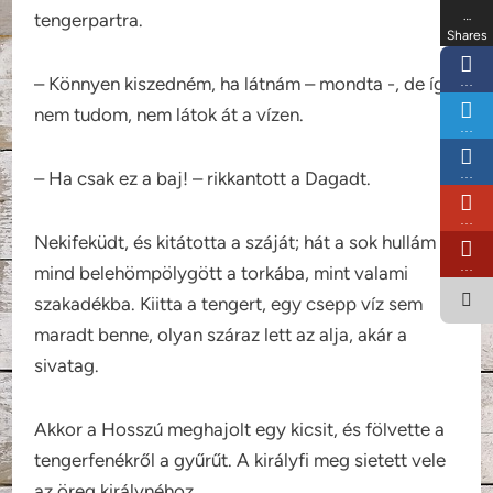
…
tengerpartra.
Shares
– Könnyen kiszedném, ha látnám – mondta -, de így
…
nem tudom, nem látok át a vízen.
…
…
– Ha csak ez a baj! – rikkantott a Dagadt.
…
Nekifeküdt, és kitátotta a száját; hát a sok hullám
…
mind belehömpölygött a torkába, mint valami
szakadékba. Kiitta a tengert, egy csepp víz sem
maradt benne, olyan száraz lett az alja, akár a
sivatag.
Akkor a Hosszú meghajolt egy kicsit, és fölvette a
tengerfenékről a gyűrűt. A királyfi meg sietett vele
az öreg királynéhoz.