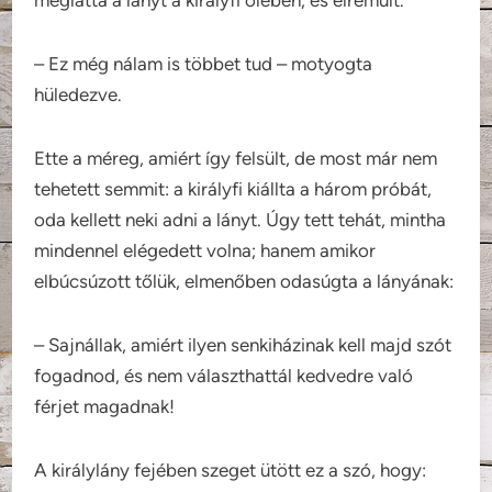
meglátta a lányt a királyfi ölében, és elrémült.
– Ez még nálam is többet tud – motyogta
hüledezve.
Ette a méreg, amiért így felsült, de most már nem
tehetett semmit: a királyfi kiállta a három próbát,
oda kellett neki adni a lányt. Úgy tett tehát, mintha
mindennel elégedett volna; hanem amikor
elbúcsúzott tőlük, elmenőben odasúgta a lányának:
– Sajnállak, amiért ilyen senkiházinak kell majd szót
fogadnod, és nem választhattál kedvedre való
férjet magadnak!
A királylány fejében szeget ütött ez a szó, hogy: