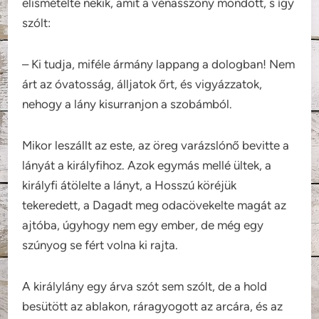
elismételte nekik, amit a vénasszony mondott, s így
szólt:
– Ki tudja, miféle ármány lappang a dologban! Nem
árt az óvatosság, álljatok őrt, és vigyázzatok,
nehogy a lány kisurranjon a szobámból.
Mikor leszállt az este, az öreg varázslónő bevitte a
lányát a királyfihoz. Azok egymás mellé ültek, a
királyfi átölelte a lányt, a Hosszú köréjük
tekeredett, a Dagadt meg odacövekelte magát az
ajtóba, úgyhogy nem egy ember, de még egy
szúnyog se fért volna ki rajta.
A királylány egy árva szót sem szólt, de a hold
besütött az ablakon, ráragyogott az arcára, és az