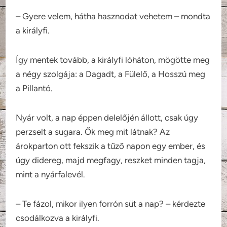
– Gyere velem, hátha hasznodat vehetem – mondta
a királyfi.
Így mentek tovább, a királyfi lóháton, mögötte meg
a négy szolgája: a Dagadt, a Fülelő, a Hosszú meg
a Pillantó.
Nyár volt, a nap éppen delelőjén állott, csak úgy
perzselt a sugara. Ők meg mit látnak? Az
árokparton ott fekszik a tűző napon egy ember, és
úgy didereg, majd megfagy, reszket minden tagja,
mint a nyárfalevél.
– Te fázol, mikor ilyen forrón süt a nap? – kérdezte
csodálkozva a királyfi.