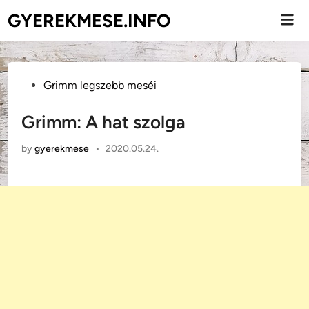
Skip
GYEREKMESE.INFO
Mai
to
Men
content
Posted
Grimm legszebb meséi
in
Grimm: A hat szolga
by
gyerekmese
•
2020.05.24.