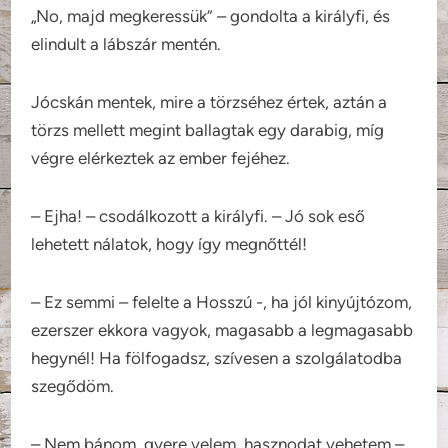
„No, majd megkeressük” – gondolta a királyfi, és
elindult a lábszár mentén.
Jócskán mentek, mire a törzséhez értek, aztán a
törzs mellett megint ballagtak egy darabig, míg
végre elérkeztek az ember fejéhez.
– Ejha! – csodálkozott a királyfi. – Jó sok eső
lehetett nálatok, hogy így megnőttél!
– Ez semmi – felelte a Hosszú -, ha jól kinyújtózom,
ezerszer ekkora vagyok, magasabb a legmagasabb
hegynél! Ha fölfogadsz, szívesen a szolgálatodba
szegődöm.
– Nem bánom, gyere velem, hasznodat vehetem –