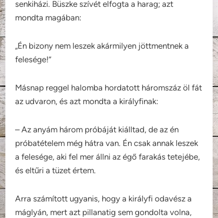
senkiházi. Büszke szívét elfogta a harag; azt
mondta magában:
„Én bizony nem leszek akármilyen jöttmentnek a
felesége!”
Másnap reggel halomba hordatott háromszáz öl fát
az udvaron, és azt mondta a királyfinak:
– Az anyám három próbáját kiálltad, de az én
próbatételem még hátra van. Én csak annak leszek
a felesége, aki fel mer állni az égő farakás tetejébe,
és eltűri a tüzet értem.
Arra számított ugyanis, hogy a királyfi odavész a
máglyán, mert azt pillanatig sem gondolta volna,