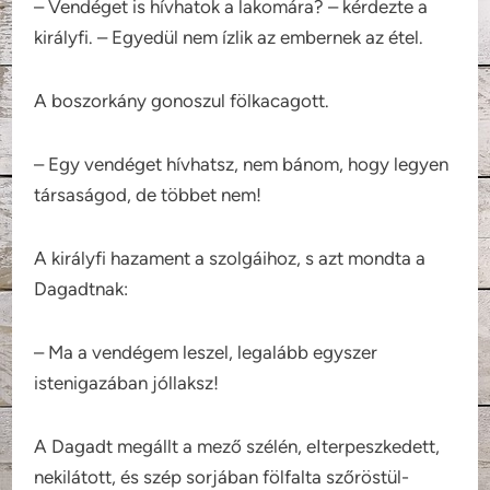
– Vendéget is hívhatok a lakomára? – kérdezte a
királyfi. – Egyedül nem ízlik az embernek az étel.
A boszorkány gonoszul fölkacagott.
– Egy vendéget hívhatsz, nem bánom, hogy legyen
társaságod, de többet nem!
A királyfi hazament a szolgáihoz, s azt mondta a
Dagadtnak:
– Ma a vendégem leszel, legalább egyszer
istenigazában jóllaksz!
A Dagadt megállt a mező szélén, eIterpeszkedett,
nekilátott, és szép sorjában fölfalta szőröstül-