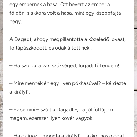
egy embernek a hasa. Ott hevert az ember a
földön, s akkora volt a hasa, mint egy kisebbfajta
hegy.
A Dagadt, ahogy megpillantotta a közeledő lovast,
föltápászkodott, és odakiáltott neki:
– Ha szolgára van szükséged, fogadj föl engem!
– Mire mennék én egy ilyen pókhasúval? – kérdezte
a királyfi.
– Ez semmi – szólt a Dagadt -, ha jól fölfújom
magam, ezerszer ilyen kövér vagyok.
– Ha ez igaz – mondta a királyfi -, akkor hasznodat