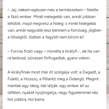
– Jaj, nekem egészen más a természetem – felelte
a fázó ember. Minél melegebb van, annál jobban
lehűlök, majd megvesz a hideg; s minél hidegebb
van, annál nagyobb lesz bennem a forróság; jégben
a hőségtől, tűzben a fagytól nem bírom ki!
– Furcsa fickó vagy – mondta a királyfi -, de ha van
rá kedved, szívesen fölfogadlak, gyere velem.
A királyfinak most már öt szolgája volt: a Dagadt, a
Fülelő, a Hosszú, a Pillantó meg a Didergő. Megint
mentek egy ideig, hát látják: egy ember áll az
útfélen, nyakát nyújtogatja, nagy figyelemmel néz
hol jobbra, hol balra.