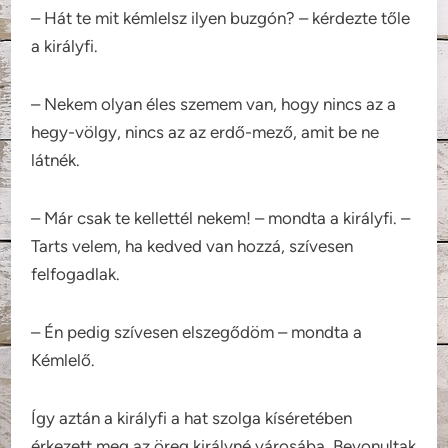
– Hát te mit kémlelsz ilyen buzgón? – kérdezte tőle
a királyfi.
– Nekem olyan éles szemem van, hogy nincs az a
hegy-völgy, nincs az az erdő-mező, amit be ne
látnék.
– Már csak te kellettél nekem! – mondta a királyfi. –
Tarts velem, ha kedved van hozzá, szívesen
felfogadlak.
– Én pedig szívesen elszegődöm – mondta a
Kémlelő.
Így aztán a királyfi a hat szolga kíséretében
érkezett meg az öreg királyné városába. Bevonultak