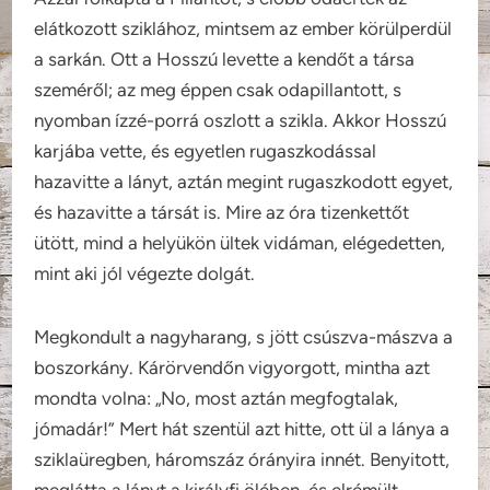
elátkozott sziklához, mintsem az ember körülperdül
a sarkán. Ott a Hosszú levette a kendőt a társa
szeméről; az meg éppen csak odapillantott, s
nyomban ízzé-porrá oszlott a szikla. Akkor Hosszú
karjába vette, és egyetlen rugaszkodással
hazavitte a lányt, aztán megint rugaszkodott egyet,
és hazavitte a társát is. Mire az óra tizenkettőt
ütött, mind a helyükön ültek vidáman, elégedetten,
mint aki jól végezte dolgát.
Megkondult a nagyharang, s jött csúszva-mászva a
boszorkány. Kárörvendőn vigyorgott, mintha azt
mondta volna: „No, most aztán megfogtalak,
jómadár!” Mert hát szentül azt hitte, ott ül a lánya a
sziklaüregben, háromszáz órányira innét. Benyitott,