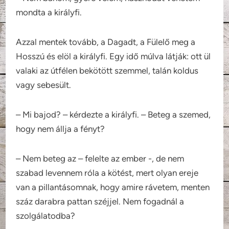
mondta a királyfi.
Azzal mentek tovább, a Dagadt, a Fülelő meg a
Hosszú és elöl a királyfi. Egy idő múlva látják: ott ül
valaki az útfélen bekötött szemmel, talán koldus
vagy sebesült.
– Mi bajod? – kérdezte a királyfi. – Beteg a szemed,
hogy nem állja a fényt?
– Nem beteg az – felelte az ember -, de nem
szabad levennem róla a kötést, mert olyan ereje
van a pillantásomnak, hogy amire rávetem, menten
száz darabra pattan széjjel. Nem fogadnál a
szolgálatodba?