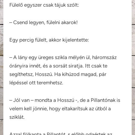
Fülelő egyszer csak tájuk szólt:
– Csend legyen, fülelni akarok!
Egy percig fülelt, akkor kijelentette:
– A lány egy üreges szikla mélyén ül, háromszáz
órányira innét, és a sorsát siratja. Itt csak te
segíthetsz, Hosszú. Ha kihúzod magad, pár
lépéssel ott teremhetsz.
– Jól van – mondta a Hosszú -, de a Pillantónak is
velem kell jönnie, hogy eltakarítsuk az útból a
sziklát.
Azzal fölkapta a Pillantót, s előbb odaértek az