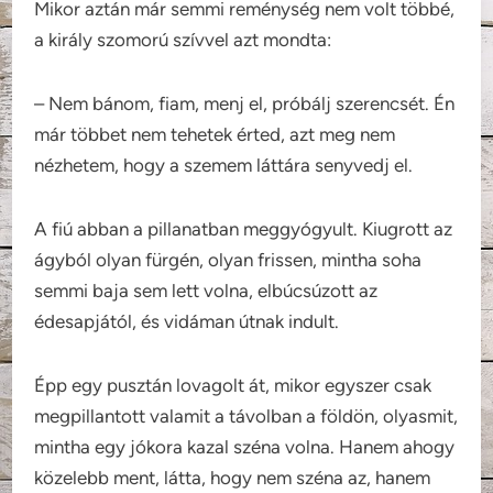
Mikor aztán már semmi reménység nem volt többé,
a király szomorú szívvel azt mondta:
– Nem bánom, fiam, menj el, próbálj szerencsét. Én
már többet nem tehetek érted, azt meg nem
nézhetem, hogy a szemem láttára senyvedj el.
A fiú abban a pillanatban meggyógyult. Kiugrott az
ágyból olyan fürgén, olyan frissen, mintha soha
semmi baja sem lett volna, elbúcsúzott az
édesapjától, és vidáman útnak indult.
Épp egy pusztán lovagolt át, mikor egyszer csak
megpillantott valamit a távolban a földön, olyasmit,
mintha egy jókora kazal széna volna. Hanem ahogy
közelebb ment, látta, hogy nem széna az, hanem