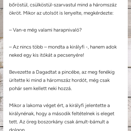
bőröstül, csülköstül-szarvastul mind a háromszáz
ökröt. Mikor az utolsót is lenyelte, megkérdezte:
– Van-e még valami harapnivaló?
– Az nincs több – mondta a királyfi -, hanem adok
neked egy kis itókát a pecsenyére!
Bevezette a Dagadtat a pincébe, az meg fenékig
ürítette ki mind a háromszáz hordót, még csak
pohár sem kellett neki hozzá.
Mikor a lakoma véget ért, a királyfi jelentette a
királynénak, hogy a második feltételnek is eleget
tett. Az öreg boszorkány csak ámult-bámult a
dolgon.