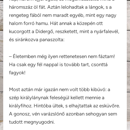
háromszáz öl fát. Aztán lelohadtak a lángok, s a
rengeteg fából nem maradt egyéb, mint egy nagy
halom forró hamu. Hát annak a közepén ott
kucorgott a Didergő, reszketett, mint a nyárfalevél,
és siránkozva panaszolta:
– Életemben még ilyen rettenetesen nem fáztam!
Ha csak egy fél nappal is tovább tart, csonttá
fagyok!
Most aztán már igazán nem volt több kibúvó: a
szép királylánynak feleségül kellett mennie a
királyfihoz. Hintóba ültek, s elhajtattak az esküvőre.
A gonosz, vén varázslónő azonban sehogyan sem
tudott megnyugodni.