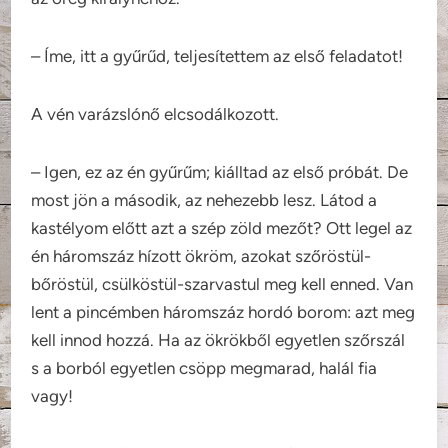
– Íme, itt a gyűrűd, teljesítettem az első feladatot!
A vén varázslónő elcsodálkozott.
– Igen, ez az én gyűrűm; kiálltad az első próbát. De
most jön a második, az nehezebb lesz. Látod a
kastélyom előtt azt a szép zöld mezőt? Ott legel az
én háromszáz hízott ökröm, azokat szőröstül-
bőröstül, csülköstül-szarvastul meg kell enned. Van
lent a pincémben háromszáz hordó borom: azt meg
kell innod hozzá. Ha az ökrökből egyetlen szőrszál
s a borból egyetlen csöpp megmarad, halál fia
vagy!