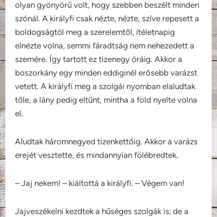
olyan gyönyörű volt, hogy szebben beszélt minden
szónál. A királyfi csak nézte, nézte, szíve repesett a
boldogságtól meg a szerelemtől, ítéletnapig
elnézte volna, semmi fáradtság nem nehezedett a
szemére. Így tartott ez tizenegy óráig. Akkor a
boszorkány egy minden eddiginél erősebb varázst
vetett. A királyfi meg a szolgái nyomban elaludtak
tőle, a lány pedig eltűnt, mintha a föld nyelte volna
el.
Aludtak háromnegyed tizenkettőig. Akkor a varázs
erejét vesztette, és mindannyian fölébredtek.
– Jaj nekem! – kiáltottá a királyfi. – Végem van!
Jajveszékelni kezdtek a hűséges szolgák is; de a