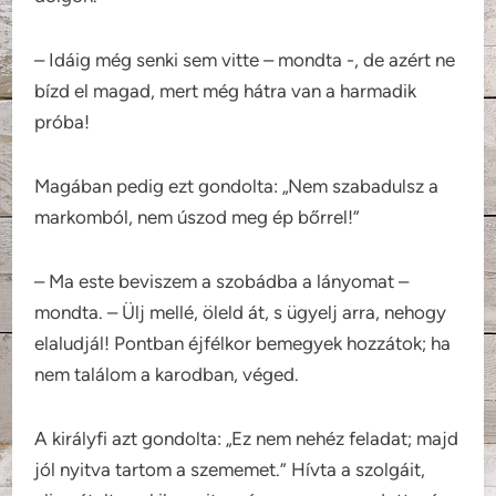
– Idáig még senki sem vitte – mondta -, de azért ne
bízd el magad, mert még hátra van a harmadik
próba!
Magában pedig ezt gondolta: „Nem szabadulsz a
markomból, nem úszod meg ép bőrrel!”
– Ma este beviszem a szobádba a lányomat –
mondta. – Ülj mellé, öleld át, s ügyelj arra, nehogy
elaludjál! Pontban éjfélkor bemegyek hozzátok; ha
nem találom a karodban, véged.
A királyfi azt gondolta: „Ez nem nehéz feladat; majd
jól nyitva tartom a szememet.” Hívta a szolgáit,