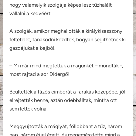
hogy valamelyik szolgája képes lesz tűzhalált
vállalni a kedvéért.
A szolgák, amikor meghallották a királykisasszony
feltételét, tanakodni kezdtek, hogyan segíthetnék ki
gazdájukat a bajból.
– Mi már mind megtettük a magunkét – mondták -,
most rajtad a sor Didergő!
Beültették a fázós cimborát a farakás közepébe, jól
elrejtették benne, aztán odébbálltak, mintha ott
sem lettek volna.
Meggyújtották a máglyát, föllobbant a tűz, három
nap, három éjjel égett, és megemésztette mind a