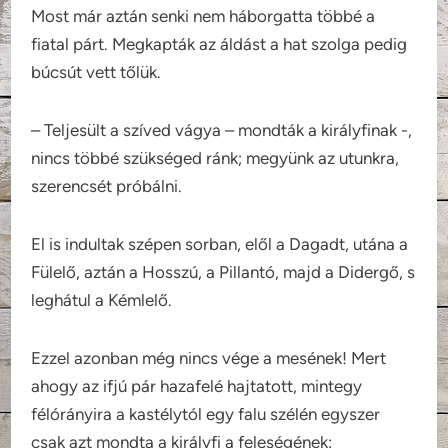
Most már aztán senki nem háborgatta többé a
fiatal párt. Megkapták az áldást a hat szolga pedig
búcsút vett tőlük.
– Teljesült a szíved vágya – mondták a királyfinak -,
nincs többé szükséged ránk; megyünk az utunkra,
szerencsét próbálni.
El is indultak szépen sorban, elől a Dagadt, utána a
Fülelő, aztán a Hosszú, a Pillantó, majd a Didergő, s
leghátul a Kémlelő.
Ezzel azonban még nincs vége a mesének! Mert
ahogy az ifjú pár hazafelé hajtatott, mintegy
félórányira a kastélytól egy falu szélén egyszer
csak azt mondta a királyfi a feleségének: